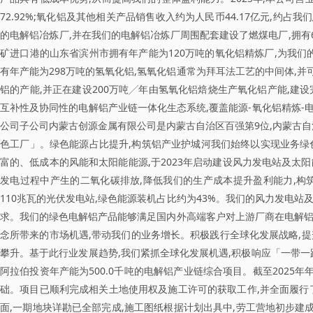
72.92%;氧化铝及其他相关产品销售收入约为人民币44.17亿元,约占
的电解铝冶炼厂,并在我们的电解铝冶炼厂周围配套建设了燃煤电厂,拥有6
矿进口港的山东省滨州市拥有年产能为120万吨的氧化铝精炼厂,为我们
有年产能为298万吨的氢氧化铝,氢氧化铝通常为拜耳法工艺的中间体,并
铝的产能,并正在建设200万吨╱年由氢氧化铝焙烧生产氧化铝产能,建设
互补性及协同性的电解铝产业链一体化生态系统,覆盖能源-氧化铝精炼-电
公司子公司内蒙古创源金属有限公司是内蒙古自治区百强第9位,内蒙古自治
色工厂」。绿色能源占比提升,构筑铝产业护城河我们始终以实现业务绿
富的、低成本的风能和太阳能能源,于2023年启动建设风力发电站及太阳能
发电过程中产生的二氧化碳排放,降低我们的生产成本提升盈利能力,构筑
110兆瓦的光伏发电站,绿色能源装机占比约为43%。我们的风力发电站
求。我们的绿色电解铝产品能够满足国内外高端客户对上游厂商在电解铝
念所带来的市场机遇,带动我们的业务增长。积极践行全球化发展战略,
攀升。基于此行业发展趋势,我们紧抓全球化发展机遇,积极响应「一带一
阿拉伯投资年产能为500.0千吨的电解铝产业链综合项目。截至2025
础。项目已顺利完成相关土地使用权及施工许可的获取工作,并全面履行了
面,一期地块详勘已全部完成,施工图纸根据计划出具中,劳工营地初步建