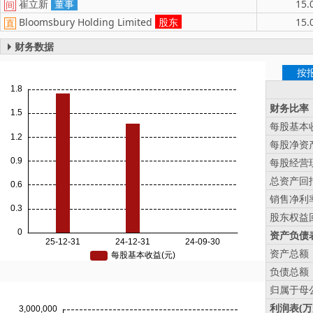
崔立新
董事
15.
间
Bloomsbury Holding Limited
股东
15.
直
财务数据
按
财务比率
每股基本收
每股净资产
每股经营现
总资产回报
销售净利率
股东权益回
资产负债表
资产总额
负债总额
归属于母
利润表(万