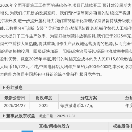
2026年全面开展施工工作面的基础条件,项目已陆续开工,预计建设周期
增长,为我们打开新的发展空间。我们预计该等海外项目的陆续投产将进
持续升级,进一步提升盈利能力我们重视精细化管理,保持设备持续升级改
能,云数据分析诊断;安装了导杆激光自动清理装置,以机械化替代人工操作
大大提升了工作生产效率。为更好控制碳排放和能耗,我们已于2025年
烟气中捕获大量热能,将其重新用作生产及设施运营所需的热源,从而完全
嵌铜钢棒槽投用、阳极碳块加高、阳极碳块涂层等以提高电流效率并降低
盈利优势。截至2025年年底,我们的吨铝完全成本约为人民币15,800元(
人民币16,722元╱吨,中国电解铝人均年产量约为300至400吨,本公
本的能力位居中国所有电解铝冶炼企业前列,极具竞争力。
分红派息
最新公告日
财政年度
分红方案
分
2026/04/27
2025
每股派港币0.77元
年
董事及股东权益
截止日期：2025-12-31
直接/间接持股方
权益股份(