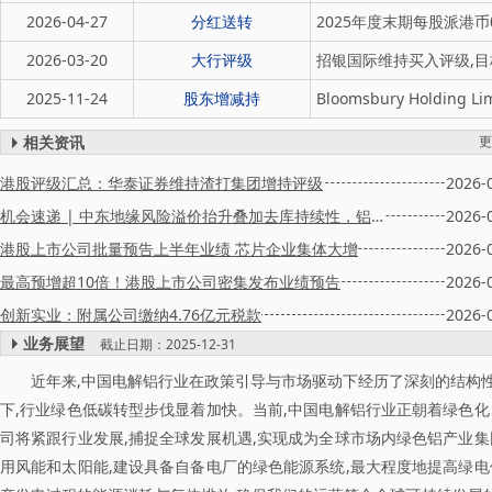
2026-04-27
分红送转
2025年度末期每股派港币0.
2026-03-20
大行评级
招银国际维持买入评级,目
2025-11-24
股东增减持
Bloomsbury Holdi
相关资讯
更
港股评级汇总：华泰证券维持渣打集团增持评级
2026-
机会速递 | 中东地缘风险溢价抬升叠加去库持续性，铝业或维持高景气；GEV燃机订单规模再创新高，海外缺电主线有望延续
2026-
港股上市公司批量预告上半年业绩 芯片企业集体大增
2026-
最高预增超10倍！港股上市公司密集发布业绩预告
2026-
创新实业：附属公司缴纳4.76亿元税款
2026-
业务展望
截止日期：2025-12-31
近年来,中国电解铝行业在政策引导与市场驱动下经历了深刻的结构性
下,行业绿色低碳转型步伐显着加快。当前,中国电解铝行业正朝着绿色
司将紧跟行业发展,捕捉全球发展机遇,实现成为全球市场内绿色铝产业
用风能和太阳能,建设具备自备电厂的绿色能源系统,最大程度地提高绿