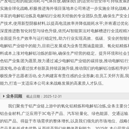
产发电过程的能源消耗与气体排放,确保我们的运营符合全球可持续发展的
实施全球化战略,积极推进海外项目落地本公司将进一步实施全球化战略,
丰富的电解铝冶炼及电解铝行业相关经验的专业团队负责,确保生产安全
产技术,使用新型阴极材料,以提高电流效率并降低能耗水平;并将通过优
深度推进数智化转型与绿色升级,依托AI智能算法对电解槽进行全流程精
全面提升生产效率与运行稳定性,助力行业实现高效、低碳、安全的智能
电解铝产业链中的能力,目前已发展成为业务范围涵盖能源、氧化铝精炼
料成本上涨对电解铝冶炼的影响,确保生产经营的稳定。提升环境和社会
色铝产业集团为愿景,致力通过减少电解铝产业链的碳排放,推动电解铝
源发电,亦会通过技术创新及持续设施升级,推动我们的电解铝冶炼程序的
极投身于志愿者活动,全力构建富有责任感的企业形象;在员工关怀方面,
能力,打造一支适应本公司未来战略发展的高素质人才队伍。
业务回顾
截止日期：2025-12-31
我们聚焦于铝产业链上游中的氧化铝精炼和电解铝冶炼,业务主要分
铝合金材料,广泛应用于3C电子产品、汽车轻量化、绿色能源、交通运
的铝产品。得益于市场需求的整体增长,以及我们领先的市场地位、战略
产品具有低成本优势,从而提高我们的整体盈利能力。2025年,本公司营业收