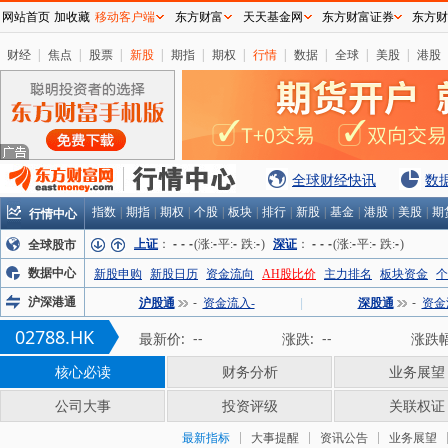
网站首页
加收藏
移动客户端
东方财富
天天基金网
东方财富证券
东方财
财经
|
焦点
|
股票
|
新股
|
期指
|
期权
|
行情
|
数据
|
全球
|
美股
|
港股
全球财经快讯
数
行情中心
指数
|
期指
|
期权
|
个股
|
板块
|
排行
|
新股
|
基金
|
港股
|
美股
|
期
上证
：
-
-
-
(涨:
-
平:
-
跌:
-
)
深证
：
-
-
-
(涨:
-
平:
-
跌:
-
)
全球股市
数据中心
新股申购
新股日历
资金流向
AH股比价
主力排名
板块资金
个
沪深港通
沪股通
-
资金流入-
|
深股通
-
资金
02788.HK
最新价:
--
涨跌:
--
涨跌幅
核心必读
财务分析
业务展望
公司大事
投资评级
关联权证
最新指标
大事提醒
资讯公告
业务展望