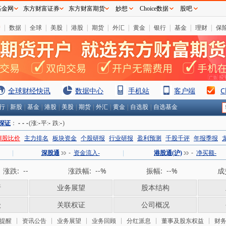
基金网
东方财富证券
东方财富期货
妙想
Choice数据
股吧
情
|
数据
|
全球
|
美股
|
港股
|
期货
|
外汇
|
黄金
|
银行
|
基金
|
理财
|
保
全球财经快讯
数据中心
手机站
客户端
C
行
|
新股
|
基金
|
港股
|
美股
|
期货
|
外汇
|
黄金
|
自选股
|
自选基金
深证
：
-
-
-
(涨:
-
平:
-
跌:
-
)
H股比价
主力排名
板块资金
个股研报
行业研报
盈利预测
千股千评
年报季报
|
深股通
-
资金流入-
|
港股通(沪)
-
净买额-
涨跌:
--
涨跌幅:
--%
振幅:
--%
成
析
业务展望
股本结构
级
关联权证
公司概况
提醒
资讯公告
业务展望
业务回顾
分红派息
董事及股东权益
财