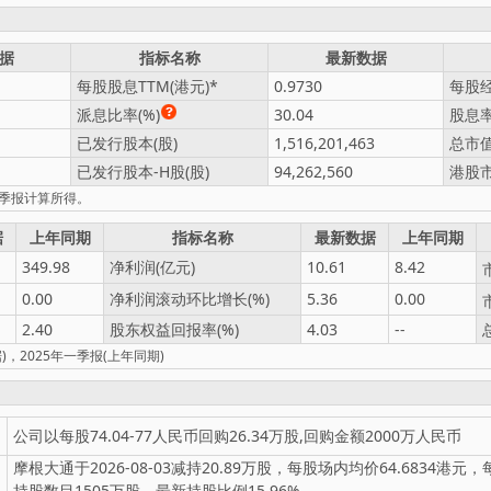
据
指标名称
最新数据
每股股息TTM(港元)
0.9730
每股经
派息比率(%)
30.04
股息率
已发行股本(股)
1,516,201,463
总市值
已发行股本-H股(股)
94,262,560
港股市
一季报计算所得。
据
上年同期
指标名称
最新数据
上年同期
349.98
净利润(亿元)
10.61
8.42
0.00
净利润滚动环比增长(%)
5.36
0.00
2.40
股东权益回报率(%)
4.03
--
，2025年一季报(上年同期)
公司以每股74.04-77人民币回购26.34万股,回购金额2000万人民币
摩根大通于2026-08-03减持20.89万股，每股场内均价64.6834港元
持股数目1505万股，最新持股比例15.96%