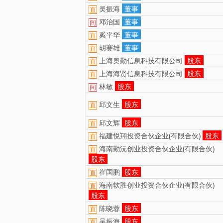
吴振海
董事
直
邓治国
董事
间
奚平华
董事
直
胡赛雄
董事
直
上海奥勤信息科技有限公司
股东
直
上海海贤信息科技有限公司
股东
直
林敏
股东
间
邱文生
股东
直
邱文辉
股东
直
福建悦翔投资合伙企业(有限合伙)
股东
直
海南勤沅创业投资合伙企业(有限合伙)
直
股东
崔国鹏
股东
直
海南软胜创业投资合伙企业(有限合伙)
直
股东
陈晓蓉
股东
直
吴振海
股东
直