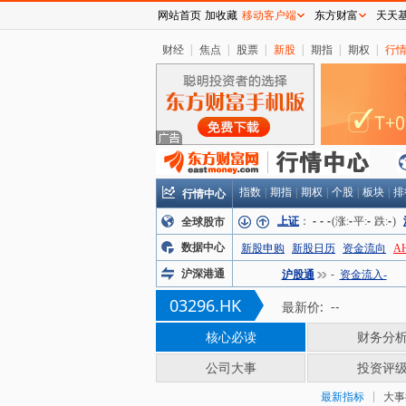
网站首页
加收藏
移动客户端
东方财富
天天
财经
|
焦点
|
股票
|
新股
|
期指
|
期权
|
行
行情中心
指数
|
期指
|
期权
|
个股
|
板块
|
排
上证
：
-
-
-
(涨:
-
平:
-
跌:
-
)
全球股市
数据中心
新股申购
新股日历
资金流向
A
沪深港通
沪股通
-
资金流入-
03296.HK
最新价:
--
核心必读
财务分
公司大事
投资评
最新指标
大事