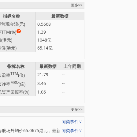
更多>>
指标名称
最新数据
营现金流(元)
0.5668
TTM(%)
1.39
(港元)
1048亿
值(港元)
65.14亿
指标名称
最新数据
上年同期
TTM
21.79
--
市盈率
(倍)
MRQ
3.46
--
市净率
(倍)
总资产回报率(%)
1.06
--
更多>>
同类事件
，每股场外均价65.0675港元，最新
同类事件