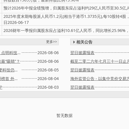
预计2026年中报业绩预增，归属股东应占溢利约29亿人民币至30.5亿人民
2025年度末期每股派人民币1.2元(相当于港币1.3735元),每10股转4股，
日2026-06-17
2026财年一季报归属股东应占溢利10.61亿人民币，同比增长25.96%
更多>>
相关公告
震荡后谁能突围？张坤刘格菘任桀调研标的，点明科技股方向
2026-08-06
翌日披露报表
最“吸睛”？
2026-08-06
高盛、淡马锡出动！外资最新调研方向曝光 硬科技仍是焦点
2026-08-05
翌日披露报表
外资密集调研127家公司 科技产业链仍居调研榜首 外资又如何看A股？
2026-08-04
炉
2026-08-03
翌日披露报表
暂无数据