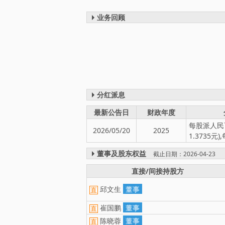
业务回顾
分红派息
最新公告日
财政年度
每股派人民币
2026/05/20
2025
1.3735元
董事及股东权益
截止日期：2026-04-23
直接/间接持股方
邱文生
董事
直
崔国鹏
董事
直
陈晓蓉
董事
直