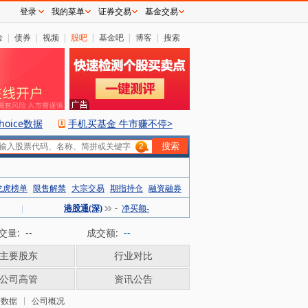
登录
我的菜单
证券交易
基金交易
险
|
债券
|
视频
|
股吧
|
基金吧
|
博客
|
搜索
hoice数据
手机买基金 牛市赚不停>
2
龙虎榜单
限售解禁
大宗交易
期指持仓
融资融券
|
港股通(深)
-
净买额-
交量:
--
成交额:
--
主要股东
行业对比
公司高管
资讯公告
务数据
公司概况