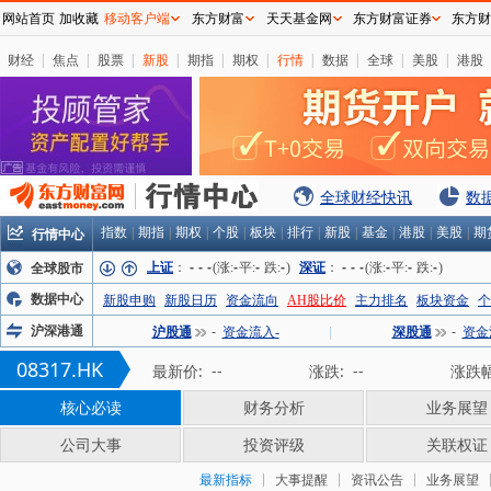
网站首页
加收藏
移动客户端
东方财富
天天基金网
东方财富证券
东方财
财经
|
焦点
|
股票
|
新股
|
期指
|
期权
|
行情
|
数据
|
全球
|
美股
|
港股
全球财经快讯
数
行情中心
指数
|
期指
|
期权
|
个股
|
板块
|
排行
|
新股
|
基金
|
港股
|
美股
|
期
上证
：
-
-
-
(涨:
-
平:
-
跌:
-
)
深证
：
-
-
-
(涨:
-
平:
-
跌:
-
)
全球股市
数据中心
新股申购
新股日历
资金流向
AH股比价
主力排名
板块资金
个
沪深港通
沪股通
-
资金流入-
|
深股通
-
资金
08317.HK
最新价:
--
涨跌:
--
涨跌幅
核心必读
财务分析
业务展望
公司大事
投资评级
关联权证
最新指标
大事提醒
资讯公告
业务展望