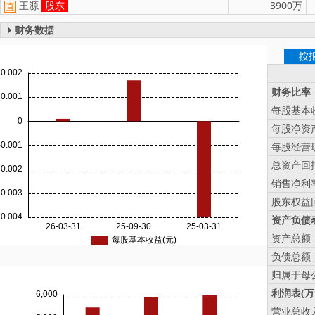
王源
股东
3900万
直
财务数据
按
财务比率
每股基本收
每股净资产
每股经营现
总资产回报
销售净利率
股东权益回
资产负债表
资产总额
负债总额
归属于母
利润表(万
营业总收