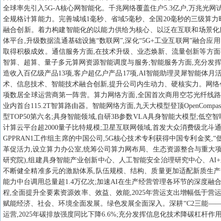
全球率先引入5G-A核心网智能化。千兆网络覆盖住户5.3亿户,万兆光网试点
全规格计算能力。完善城域1毫秒、省域5毫秒、全国20毫秒的三级算力时延
融合创新。着力构建智能化的以能力供给为核心、以泛在互联和场景化服务
体平台,升级数据流通基础设施“数联网”,深化“5G+工业互联网”融合
取得积极成效。通信服务方面,在技术升级、业态焕新、流量创新等方面持续
智算、超算、量子多元算网资源智能调度与服务;智能服务方面,充分发挥
造收入百亿级产品13项,客户超亿户产品17项,AI智能助理灵犀智能体
术、信息技术、智能技术融合创新,提升公司内生动力、硬核实力。网络创
项数居全球运营商第一阵营。算力网络方面,全国首次商用空芯光纤线路,首
业内首台115.2T智算路由器。智能网络方面,九天大模型登顶OpenCom
型TOP50第六名;具身智能领域,自研3B参数VLA具身智能大模型;
计算云平台超2000量子比特规模;卫星互联网领域,首发大众消费级北
GPPRAN1工作组主席的中国公司,5G核心技术专利获得中国专利金奖
革促活力,设立算力办公室,统筹公司算力网布局、生态资源整合与重大项
研究院),组建具身智能产业创新中心、人工智能安全治理研究中心、AI+
不断健全精准多元的激励体系,队伍规模、结构、质量更加适配新质生产力发
能力中台调用总量超1.4万亿次;加速AI在生产经营管理各环节的深度融
程,全面提升全要素资源效率、效益、效能,2025年营运支出增幅低于营
赋能经济、社会、环境全面发展。绿色发展全面深入。深耕“C2三能—
运营,2025年碳排放强度同比下降6.6%;充分发挥信息化技术降碳杠杆