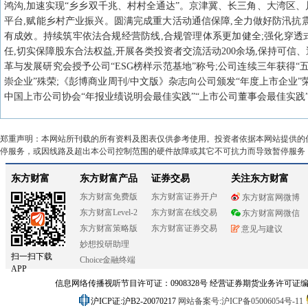
鸿沟,加速实现“乡乡双千兆、村村全通达”。京津冀、长三角、大湾区、
平台,赋能乡村产业振兴。圆满完成重大活动通信保障,全力做好防汛抗
有成效。持续筑牢依法合规经营防线,合规管理体系更加健全;强化穿透
任,切实保障股东合法权益,开展各类投资者交流活动200余场,保持可信
革与发展研究会授予公司“ESG榜样示范基地”称号;公司连续三年获得“五星
崇企业”殊荣;《彭博商业周刊/中文版》杂志向公司颁发“年度上市企业”荣誉;
中国上市公司协会“年报业绩说明会最佳实践”“上市公司董事会最佳实践
郑重声明：本网站所刊载的所有资料及图表仅供参考使用。投资者依据本网站提供的
停服务，或因线路及超出本公司控制范围的硬件故障或其它不可抗力而导致暂停服务