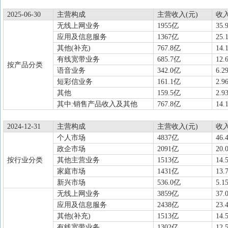
2025-06-30
主营构成
主营收入(元)
收
无线上网业务
1955亿
35.
应用及信息服务
1367亿
25.
其他(补充)
767.8亿
14.
有线宽带业务
685.7亿
12.
按产品分类
语音业务
342.0亿
6.2
短彩信业务
161.1亿
2.9
其他
159.5亿
2.9
其中:销售产品收入及其他
767.8亿
14.
2024-12-31
主营构成
主营收入(元)
收
个人市场
4837亿
46.
政企市场
2091亿
20.
按行业分类
其他主营业务
1513亿
14.
家庭市场
1431亿
13.
新兴市场
536.0亿
5.1
无线上网业务
3859亿
37.
应用及信息服务
2438亿
23.
其他(补充)
1513亿
14.
有线宽带业务
1302亿
12.