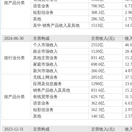
按产品分类
语音业务
700.9亿
6.7
短彩信业务
308.2亿
2.9
其他
286.5亿
2.7
其中:销售产品收入及其他
1513亿
14.
2024-06-30
主营构成
主营收入(元)
收
个人市场收入
2552亿
46.
政企市场收入
1120亿
20.
按行业分类
其他主营业务
831.4亿
15.
家庭市场收入
698.0亿
12.
新兴市场收入
266.0亿
4.8
无线上网业务
2051亿
37.
应用及信息服务
1290亿
23.
销售产品收入及其他
831.6亿
15.
按产品分类
有线宽带业务
629.7亿
11.
语音业务
362.8亿
6.6
短彩信业务
162.3亿
2.9
其他
140.5亿
2.5
2023-12-31
主营构成
主营收入(元)
收