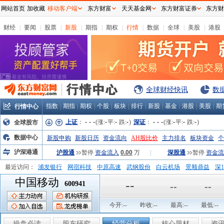
网站首页
加收藏
移动客户端
东方财富
天天基金网
东方财富证券
东方财
财经
|
要闻
|
股票
|
新股
|
期指
|
期权
|
行情
|
数据
|
全球
|
美股
|
港股
全球财经快讯
数
指数
|
期指
|
期权
|
个股
|
板块
|
排行
|
新股
|
基金
|
港股
|
美股
|
期
行情中心
上证
：
-
-
-
(涨:
-
平:
-
跌:
-
)
深证
：
-
-
-
(涨:
-
平:
-
跌:
-
)
全球股市
数据中心
新股申购
新股日历
资金流向
AH股比价
主力排名
板块资金
个
沪深港通
沪股通
暂停
资金流入
0.00
万
|
深股通
暂停
资金流
最近访问：
浦发银行
网宿科技
中原高速
武钢股份
白云机场
景顺鼎益
深1
中国移动
弘业股份
富临运业
隆基机械
中国一重
中航精机
江铃汽车
--
600941
--
--
今开:
--
昨收:
--
最高:
--
最低:
--
操盘必读
股东研究
经营分析
核心题材
资