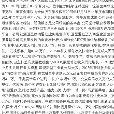
母公司股东的净利润为人民币1,371亿元,同比下降0.9%,同口径同比增长2.0%
为32.3%,同比提升0.2个百分点。盈利能力继续保持国际一流运营商领先
康充沛。董事会建议向全体股东派发截至2025年12月31日止年度末期股息每
2025年全年派息率为75%。为更好地回馈股东、共享发展成果,公司充
通信服务基础稳健。通信服务是公司经营的基本盘,公司坚持融合发展和精细运营
透率达到63.9%。宽带联网客户再创新高,达到3.29亿户,净增999万户,
平台。公司获颁卫星移动通信业务经营许可,卫星通信迈入商业化运营阶段。
服务是公司高质量发展的重要增长极,公司强化AIDC资源供给和储备,“A
7%,其中AIDC收入同比增长35.4%。得益于智算需求的迅猛增长,智算服
亿户,云视频客户超8,670万户。2025年算力服务收入快速增长,完成人
司深化落实“人工智能+”行动,在数智生活、数智生产、数智治理场景发挥创
智能体,自主打造高质量数据集3,500TB,数据算法收入同比增长12.6
业龙头共建行业大模型,赋能新型工业化走深走实。2025年智能服务收入
企“两类客群”融合贯通,移宽融合率达到96.5%,政企客群中成员客户超2
增419万户;千兆宽带客户达到1.1亿户,净增970万户;公众客群收入完成
规模、优质效,政企客户数达到3,617万家,净增358万家,政企客群收入
场”融通效应,推动优质产品、能力出海,支撑“一带一路”高质量共建。服务
成功收购香港宽频,充分发挥协同效应,着力为香港消费者提供更丰富、更优
8.5%。品牌服务持续完善。构建大服务体系,加强优质服务供给,创新全面
户,同比增长50.0%,5G网络时长驻留比提升至97.6%。深化中国移
升,中国移动品牌价值在全球运营商中名列前茅。运营能力全面升级基础设