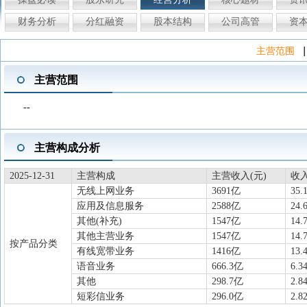
财务分析
分红融资
股本结构
公司高管
资
|
主营范围
主营范围
--
主营构成分析
2025-12-31
主营构成
主营收入(元)
收
无线上网业务
3691亿
35.
应用及信息服务
2588亿
24.
其他(补充)
1547亿
14.
其他主营业务
1547亿
14.
按产品分类
有线宽带业务
1416亿
13.
语音业务
666.3亿
6.3
其他
298.7亿
2.8
短彩信业务
296.0亿
2.8