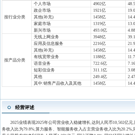
个人市场
4902亿
48.
政企市场
1921亿
19.
按行业分类
其他(补充)
1458亿
14.
家庭市场
1319亿
13.
新兴市场
493.0亿
4.8
无线上网业务
3948亿
39.
应用及信息服务
2216亿
21.
其他(补充)
1458亿
14.
有线宽带业务
1188亿
11.
按产品分类
语音业务
722.6亿
7.1
短彩信业务
311.1亿
3.0
其他
249.4亿
2.4
其中:销售产品收入及其他
1458亿
14.
经营评述
2025业绩表现2025年公司营业收入稳健增长,达到人民币10,502亿
务收入比为79.8%;算力服务、智能服务收入占主营业务收入比为20.2%,同