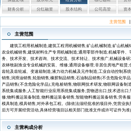
财务分析
分红融资
股本结构
公司高管
资
|
主营范围
主营范围
建筑工程用机械制造;建筑工程用机械销售;矿山机械制造;矿山机械
农业机械销售;建筑材料生产专用机械制造;通用零部件制造;机械零件、
务、技术开发、技术咨询、技术交流、技术转让、技术推广;机械设备研发;
农林牧副渔业专业机械的安装、维修;通用设备修理;非居住房地产租赁;
齿轮及齿轮减、变速箱制造;液力动力机械及元件制造;工业自动控制系统
销售;润滑油销售;轮胎销售;橡胶制品销售;石油制品销售(不含危险化学品
产品销售(不含危险化学品);充电桩销售;物联网技术研发;物联网设备制
系统集成服务;人工智能行业应用系统集成服务;货物进出口;技术进出口;
修;物料搬运装备制造;物料搬运装备销售;智能物料搬运装备销售;劳务服
模具制造;模具销售;对外承包工程。(除依法须经批准的项目外,凭营业执
后方可开展经营活动,具体经营项目以相关部门批准文件或许可证件为准
主营构成分析