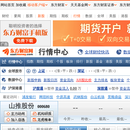
网站首页
加收藏
移动客户端
东方财富
天天基金网
东方财富证券
东方财
财经
|
要闻
|
股票
|
新股
|
期指
|
期权
|
行情
|
数据
|
全球
|
美股
|
港股
全球财经快讯
数
指数
|
期指
|
期权
|
个股
|
板块
|
排行
|
新股
|
基金
|
港股
|
美股
|
期
行情中心
上证
：
-
-
-
(涨:
-
平:
-
跌:
-
)
深证
：
-
-
-
(涨:
-
平:
-
跌:
-
)
全球股市
数据中心
新股申购
新股日历
资金流向
AH股比价
主力排名
板块资金
个
沪深港通
沪股通
暂停
资金流入
0.00
万
|
深股通
暂停
资金流
最近访问：
浦发银行
网宿科技
中原高速
武钢股份
白云机场
景顺鼎益
深1
山推股份
弘业股份
富临运业
隆基机械
中国一重
中航精机
江铃汽车
--
000680
--
--
今开:
--
昨收:
--
最高:
--
最低:
--
操盘必读
股东研究
经营分析
核心题材
资