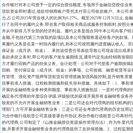
合作银行对本公司授予一定的综合授信额度,专项用于金融信贷授信业务
贷款资金即时通过,借款经销商账户受托支付至公司收款账户。本公司承担
元,占公司2025年营业收入的比例为0.27%。截至2025年12月31日
行了合同中的履约义务,即在客户取得相关商品或服务控制权时,按照分
并从中获得几乎全部的经济利益。履约义务是指合同中本公司向客户转
金额,不包括代第三方收取的款项以及本公司预期将退还给客户的款项。
果履约义务是在某一时段内履行的,则本公司按照履约进度确认收入。否
保证金（或月供、租金）、承担追偿责任等条款导致公司现金流出或承担
条款承担义务时,即公司的客户发生逾期情况,通常约定先由经销商按期
方才履行回购产品的担保义务。会计处理：公司对于代垫客户逾期按揭款
回购、垫付保证金（或月供、租金）的事项。公司按揭、融资租赁等业
性管理、强化资产抵押等贷前贷后管理措施加强风险控制,提升销售质量
括事前准入措施、过程检测措施和损失弥补措施。具体如下：1、事前准
开展的金融销售业务种类和额度。事前准入措施包括：一是对代理商的
确定各代理商的年度综合评级,评级较优的获准开展所有金融销售业务并
较差的不允许开展金融销售业务；二是公司还会对代理商的组织机构的
理部门,方可开展金融销售业务；三是公司还会考虑代理商的历史信用记
与合作银行或租赁公司直接签署合作协议,和合作银行或租赁公司再对
的代理商,公司制定了《山推金融授信资源操作管理办法》,作为年度代
施,并要求开展金融销售业务的代理商提供了反担保措施。2、过程监测