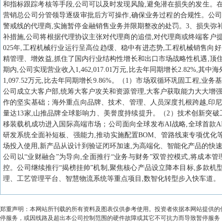
和指标跟踪考核等手段,公司可以及时发现风险,避免潜在损失的发生。
营销总公司分管领导逐级审批后方可操作,确保业务过程的合规性。公司
警戒线的代理商,实施暂停金融销售业务并限期整改的处罚。3、损失弥
补措施,公司将根据代理协议主张对代理商的追偿,对代理商或终端客户提
025年,工程机械行业运行呈高位趋缓、稳中有进态势,工程机械销售向
精管理、增效益,抓住了国内行业结构性增长和出口市场战略性机遇,顶
期内,公司实现营业收入1,462,017.01万元,比去年同期增长2.82%,其
1,097.52万元,比去年同期增长9.86%。（1）市场双循环巩固工
公司成立大客户部,统筹大客户攻关和资源管理,大客户获取能力大大增强
作的坚实基础；海外重点向品牌、技术、管理、人员深度扎根跨越,印尼
量达13家,山推品牌全球影响力、美誉度持续提升。（2）技术创新突破
移装载机成功进入国际高端市场；公司面向全球发布AI战略,全球首款
研发系统全面补短板、强能力,推动实施配置BOM、管路线束专项优化
场投入使用,新产品从设计到验证闭环加速,为高端化、智能化产品的快
公司以“业财融合”为导向,全面推行“业务与财务”双管控模式,将成本
控。公司继续推行“揭榜挂帅”机制,聚焦核心产品设立降本目标,多款
理、工艺管理平台、智慧物流系统等重点项目,数智化转型步入快车道。
郑重声明：本网站所刊载的所有资料及图表仅供参考使用。投资者依据本网站提供的
停服务，或因线路及超出本公司控制范围的硬件故障或其它不可抗力而导致暂停服务