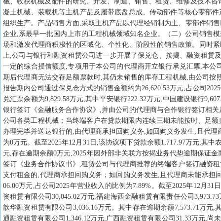
械、收获机械及配件的研究、开发、制造、销售、租赁、维修及技术咨
凝土机械、装载机等主机产品及履带底盘总成、传动部件等核心零部件产
组织生产。产品销售方面,采取主机产品以代理经销制为主、零部件销
企业,系最早一批国内上市的工程机械领域知名企业。（二）公司销售模式
场和激发代理商积极性的区域化、个性化、阶段性的销售政策。同时紧
上,公司与银行和融资租赁公司进一步开展了保兑仓、按揭、融资租赁
一定的综合授信额度,专项用于本公司的代理商开立银行承兑汇票,本公
期后代理商无法交存足额票款时,其仍未销售的库存工程机械,由公司按
报告期内公司通过保兑仓方式的销售金额约为26,620.53万元,占公司202
兑汇票余额为9,829.58万元,其中平安银行222.32万元,中国建设银
银行签订《金融服务合作协议》,并由公司的代理商与合作银行签订相关
公司各类工程机械；当终端客户在贷款期限内连续三期未能按时、足额
办理完毕并送达银行的,由代理商承担回购义务,如回购义务发生,且代
为0万元。截至2025年12月31日,该协议项下贷款余额1,717.97万元,其中
元,存在逾期余额0万元,2025年因外部非关联方按揭业务代垫逾期保证
签订《业务合作协议书》,租赁公司与代理商推荐的终端客户签订融资租
支付租金的,代理商承担回购义务；如回购义务发生,且代理商未能承担回
06.00万元,占公司2025年营业收入的比例为7.89%。截至2025年12月31
资租赁有限公司30,045.02万元,福建海西金融租赁有限责任公司3,973.
歆华融资租赁有限公司3,036.16万元。其中存在逾期余额7,573.71万元
通融资租赁有限公司1,346.12万元,广西融资租赁有限公司31.33