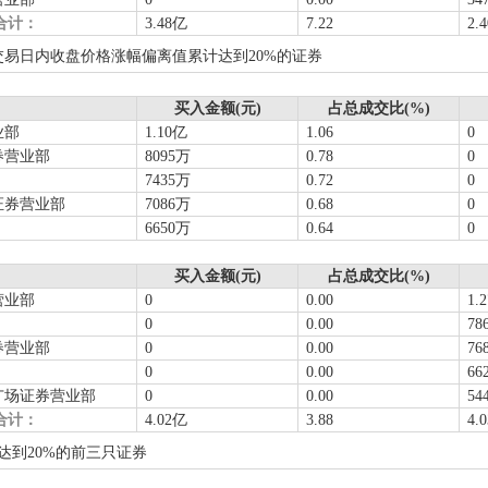
合计：
3.48亿
7.22
2.
个交易日内收盘价格涨幅偏离值累计达到20%的证券
买入金额(元)
占总成交比(%)
业部
1.10亿
1.06
0
券营业部
8095万
0.78
0
7435万
0.72
0
证券营业部
7086万
0.68
0
6650万
0.64
0
买入金额(元)
占总成交比(%)
营业部
0
0.00
1.
0
0.00
78
券营业部
0
0.00
76
0
0.00
66
广场证券营业部
0
0.00
54
合计：
4.02亿
3.88
4.
达到20%的前三只证券