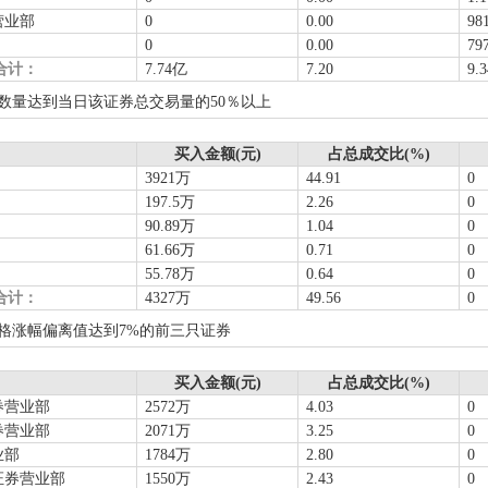
营业部
0
0.00
98
0
0.00
79
合计：
7.74亿
7.20
9.
数量达到当日该证券总交易量的50％以上
买入金额(元)
占总成交比(%)
3921万
44.91
0
197.5万
2.26
0
90.89万
1.04
0
61.66万
0.71
0
55.78万
0.64
0
合计：
4327万
49.56
0
格涨幅偏离值达到7%的前三只证券
买入金额(元)
占总成交比(%)
券营业部
2572万
4.03
0
券营业部
2071万
3.25
0
业部
1784万
2.80
0
证券营业部
1550万
2.43
0