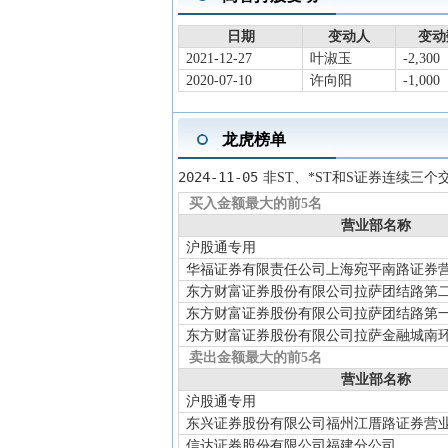
2025-08-14
分红送转
2024年度
2025-06-24
股东大会
于2025-
日期
变动人
变动
2025-06-07
资本运作
东兴证券
2021-12-27
叶淑玉
-2,300
2020-07-10
许向阳
-1,000
财政部拟
人将由财
龙虎榜单
2025-04-30
一季报披露
2025年
2025-04-04
年报披露
2024年
2024-11-05
非ST、*ST和S证券连续三
2025-01-01
诉讼仲裁
公司涉及
买入金额最大的前5名
2024-12-27
股东大会
营业部名称
于2024
沪股通专用
2024-11-27
总经理变更
2024-
华福证券有限责任公司上海宛平南路证券
2024-11-05
龙虎榜
买入总额7
东方财富证券股份有限公司拉萨团结路第
离值累计
东方财富证券股份有限公司拉萨团结路第
东方财富证券股份有限公司拉萨金融城南
卖出金额最大的前5名
营业部名称
沪股通专用
东兴证券股份有限公司福州江厝路证券营
信达证券股份有限公司福建分公司