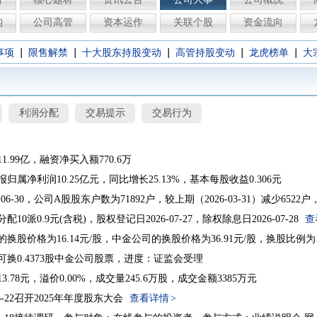
构
公司高管
资本运作
关联个股
资金流向
|
|
|
|
|
事项
限售解禁
十大股东持股变动
高管持股变动
龙虎榜单
大
利润分配
交易提示
交易行为
1.99亿，融资净买入额770.6万
中报归属净利润10.25亿元，同比增长25.13%，基本每股收益0.306元
-06-30，公司A股股东户数为71892户，较上期（2026-03-31）减少6522户
分配10派0.9元(含税)，股权登记日2026-07-27，除权除息日2026-07-28
查
换股价格为16.14元/股，中金公司的换股价格为36.91元/股，换股比例为1
可换0.4373股中金公司股票，进度：证监会受理
3.78元，溢价0.00%，成交量245.6万股，成交金额3385万元
06-22召开2025年年度股东大会
查看详情