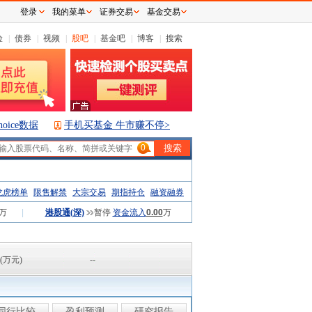
登录
我的菜单
证券交易
基金交易
险
|
债券
|
视频
|
股吧
|
基金吧
|
博客
|
搜索
hoice数据
手机买基金 牛市赚不停>
0
龙虎榜单
限售解禁
大宗交易
期指持仓
融资融券
万
|
港股通(深)
暂停
资金流入
0.00
万
(万元)
--
同行比较
盈利预测
研究报告