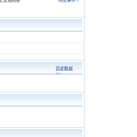
网上互动问答
同类事件
股份有限公司(公司本
重大资产重组
历史数据
>>
层具体办理后续增资事
查看详情
户，变动幅度-3.79%
同类事件