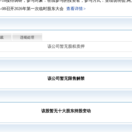
6-06-18接待调研，参与对象：在线参与的投资者，参与方式：业绩说明会,
-06-08召开2026年第一次临时股东大会
查看详情
一季报归属净利润3.532亿元，同比下降7.02%，基本每股收益0.104元
投资者互动内容。
：未依法履行其他职责，其它信息披露违规，处罚对象(关系)：东兴证券
裁
违规处理
理人：中国证监会北京监管局，处分类型：出具警示函
查看详情
该公司暂无股权质押
年报归属净利润21.02亿元，同比增长36.10%，基本每股收益0.647元
2-18 09:30复牌。自2025-11-20至2025-12-17连续停牌,停牌原因：拟筹划
-11-18召开2025年第二次临时股东大会
查看详情
三季报归属净利润15.99亿元，同比增长69.56%，基本每股收益0.495元
该公司暂无限售解禁
意公司向东兴证券(香港)金融控股有限公司增资3亿港元,并授权经营管理
分配10派0.76元(含税)，股权登记日2025-10-14，除权除息日2025-10-15
-09-26召开2025年第一次临时股东大会
查看详情
该股暂无十大股东持股变动
中报归属净利润8.189亿元，同比增长42.12%，基本每股收益0.253元
-06-30，公司A股股东户数为113185户，较上期（2025-03-31）减少4457