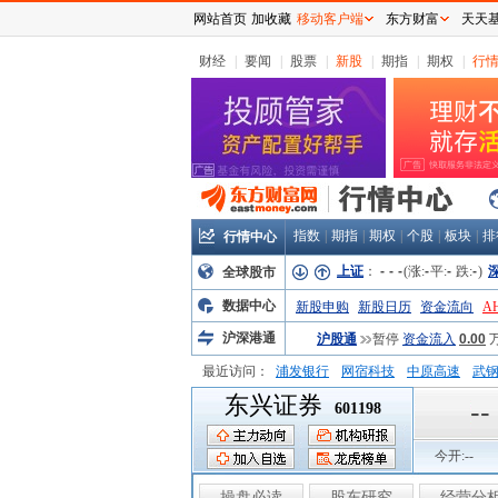
网站首页
加收藏
移动客户端
东方财富
天天
财经
|
要闻
|
股票
|
新股
|
期指
|
期权
|
行
指数
|
期指
|
期权
|
个股
|
板块
|
排
行情中心
上证
：
-
-
-
(涨:
-
平:
-
跌:
-
)
全球股市
数据中心
新股申购
新股日历
资金流向
A
沪深港通
沪股通
暂停
资金流入
0.00
最近访问：
浦发银行
网宿科技
中原高速
武
东兴证券
弘业股份
富临运业
隆基机械
中
--
601198
今开:
--
操盘必读
股东研究
经营分