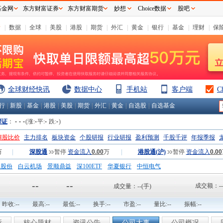
基金网
东方财富证券
东方财富期货
妙想
Choice数据
股吧
情
|
数据
|
全球
|
美股
|
港股
|
期货
|
外汇
|
黄金
|
银行
|
基金
|
理财
|
保
全球财经快讯
数据中心
手机站
客户端
C
行
|
新股
|
基金
|
港股
|
美股
|
期货
|
外汇
|
黄金
|
自选股
|
自选基金
深证
：
-
-
-
(涨:
-
平:
-
跌:
-
)
H股比价
主力排名
板块资金
个股研报
行业研报
盈利预测
千股千评
年报季报
万
|
深股通
暂停
资金流入
0.00
万
|
港股通(沪)
暂停
资金流入
0.00
钢股份
白云机场
景顺鼎益
深100ETF
华夏银行
中恒电气
国一重
中航精机
江铃汽车
--
--
成交额：
--
成交量：
--
(手)
昨收:
--
最高:
--
最低:
--
换手:
--
市盈:
--
量比:
--
振幅:
--
析
核心题材
资讯公告
公司大事
公司概况