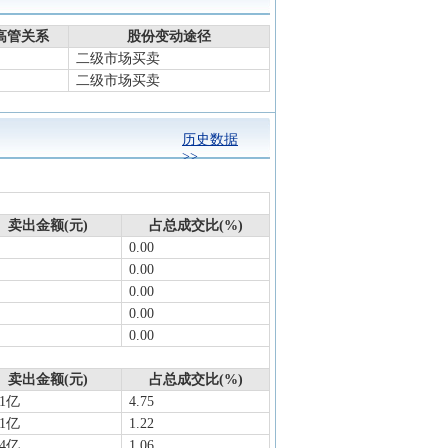
看详情
高管关系
股份变动途径
公司通知,中华人民共和国
二级市场买卖
二级市场买卖
转完成后,公司实际控制
历史数据
>>
同类事件
卖出金额(元)
占总成交比(%)
0.00
同类事件
0.00
三个交易日内收盘价格涨幅偏
同类事件
0.00
0.00
0.00
卖出金额(元)
占总成交比(%)
11亿
4.75
31亿
1.22
14亿
1.06