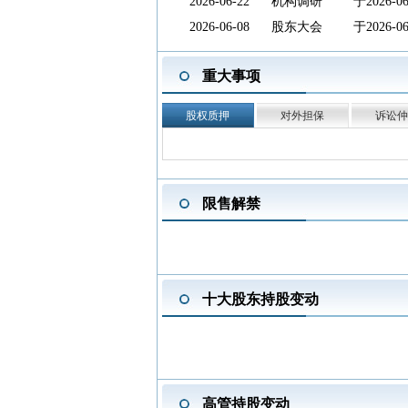
2026-06-22
机构调研
于202
2026-06-08
股东大会
于2026
2026-04-30
一季报披露
2026年
重大事项
2026-04-20
投资互动
新增1条
2026-04-02
违规处罚
违规类型
股权质押
对外担保
诉讼仲
身)，处
2026-03-31
年报披露
2025年
2025-12-18
停复牌
2025-1
限售解禁
2025-11-18
股东大会
于2025
2025-10-31
三季报披露
2025年
2025-10-31
资本运作
董事会同
宜。
十大股东持股变动
2025-10-14
分红送转
2025中期
2025-09-26
股东大会
于2025
2025-08-27
中报披露
2025年
2025-08-27
股东户数
截止2025
高管持股变动