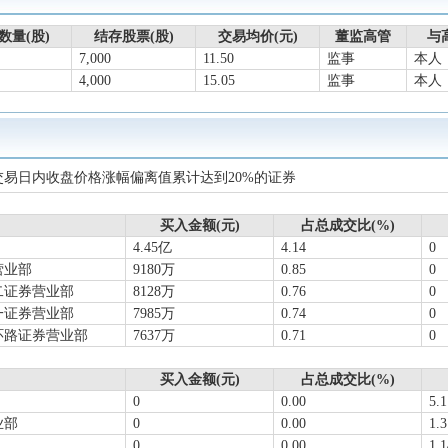
分配10派0.9元(含税)，股权登记日2025-08-14，除权除息日2025-08-15
查
06-24召开2024年年度股东大会
查看详情
数量(股)
结存股票(股)
交易均价(元)
董监高管
与
股份有限公司于2025年2月14日收到控股股东中国东方资产管理股份有限
7,000
11.50
监事
本人
4,000
15.05
监事
本人
将其所持有的中国东方的股权全部划转至中央汇金投资有限责任公司。划
政部变更为汇金公司。
一季报归属净利润3.798亿元，同比增长5.37%，基本每股收益0.118元
年报归属净利润15.44亿元，同比增长88.39%，基本每股收益0.478元
个交易日内收盘价格涨幅偏离值累计达到20%的证券
1起诉讼仲裁事件
查看详情
-12-27召开2024年第四次临时股东大会
买入金额(元)
查看详情
占总成交比(%)
4.45亿
4.14
0
11-27，变动前：张涛，变动后：王洪亮
营业部
9180万
0.85
0
.741亿元，卖出总额9.336亿元，上榜原因：非ST、*ST和S证券连续
二证券营业部
8128万
0.76
0
达到20%的证券
一证券营业部
7985万
0.74
0
环路证券营业部
7637万
0.71
0
买入金额(元)
占总成交比(%)
0
0.00
5.
业部
0
0.00
1.
0
0.00
1.