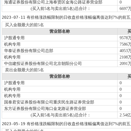
海通证券股份有限公司上海奉贤区金海公路证券营业部
0
(买入前5名与卖出前5名)
总合计：
6697
2023-07-11
有价格涨跌幅限制的日收盘价格涨幅偏离值达到7%的前五
买入金额最大的前5名
营业部名称
买
沪股通专用
9578
机构专用
7586
华泰证券股份有限公司总部
4053
机构专用
2108
中信建投证券股份有限公司北京朝阳分公司
2091
卖出金额最大的前5名
营业部名称
买
沪股通专用
0
机构专用
0
机构专用
0
国泰君安证券股份有限公司重庆民生路证券营业部
0
东方证券股份有限公司海口金龙路证券营业部
0
(买入前5名与卖出前5名)
总合计：
2.54亿
2023-05-19
有价格涨跌幅限制的日收盘价格涨幅偏离值达到7%的前五