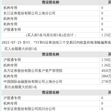
营业部名称
买
机构专用
0
长江证券股份有限公司上海分公司
0
机构专用
0
机构专用
0
沪股通专用
0
(买入前5名与卖出前5名)
总合计：
1.25亿
2022-07-15
非ST、*ST和S证券连续三个交易日内收盘价格涨幅偏离值
买入金额最大的前5名
营业部名称
买
沪股通专用
2.59亿
机构专用
1.26亿
东方证券股份有限公司客户资产管理部
4920
机构专用
2884
中国国际金融股份有限公司上海分公司
2730
卖出金额最大的前5名
营业部名称
买
沪股通专用
0
机构专用
0
华安证券股份有限公司四川分公司
0