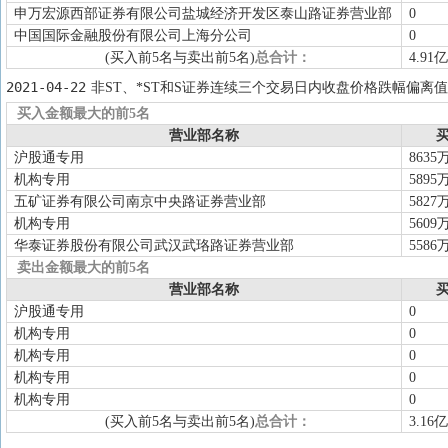
申万宏源西部证券有限公司盐城经济开发区泰山路证券营业部
0
中国国际金融股份有限公司上海分公司
0
(买入前5名与卖出前5名)
总合计：
4.91亿
2021-04-22
非ST、*ST和S证券连续三个交易日内收盘价格跌幅偏离值
买入金额最大的前5名
营业部名称
买
沪股通专用
8635
机构专用
5895
五矿证券有限公司南京中央路证券营业部
5827
机构专用
5609
华泰证券股份有限公司武汉武珞路证券营业部
5586
卖出金额最大的前5名
营业部名称
买
沪股通专用
0
机构专用
0
机构专用
0
机构专用
0
机构专用
0
(买入前5名与卖出前5名)
总合计：
3.16亿