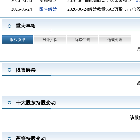
2026-06-30
新增概念
2026-06-30新增概念：毫米波概念
查
2026-06-24
限售解禁
2026-06-24解禁数量3663万股
2026-05-29
分红送转
2025年度分配10转4派3.8元(含税)，股权
重大事项
2026-05-18
股东大会
于2026-05-18召开2025年年度股东大
2026-04-24
一季报披露
2026年一季报归属净利润1.413亿元，
股权质押
对外担保
诉讼仲裁
违规处理
2026-04-24
年报披露
2025年年报归属净利润8.371亿元，同
2026-04-24
股权激励
本次股权激励计划的形式为股票期权
票,本计划授予的激励对象共计148人
限售解禁
划草案公布日公司股本总额14,537.
激励对象股票期权的行权价格为177.5
2026-04-24
股东户数
截止2026-03-31，公司A股股东户数为5
2026-04-24
项目投资
2025-12-24股票增发募集资金
十大股东持股变动
金：3.842亿元，已投入募集资金：3.8
2026-03-20
资本运作
公司拟以募集资金向赣州移远增资19,0
该股
目”和“AI算力模组及AI解决方案产业化
及借款的资金均用于实施“车载及5G模
高管持股变动