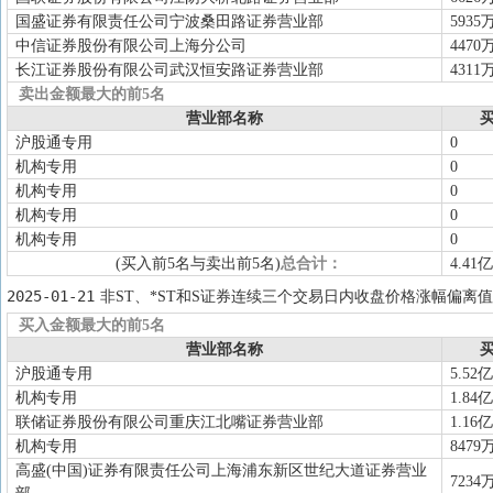
国盛证券有限责任公司宁波桑田路证券营业部
5935
中信证券股份有限公司上海分公司
4470
长江证券股份有限公司武汉恒安路证券营业部
4311
卖出金额最大的前5名
营业部名称
买
沪股通专用
0
机构专用
0
机构专用
0
机构专用
0
机构专用
0
(买入前5名与卖出前5名)
总合计：
4.41亿
2025-01-21
非ST、*ST和S证券连续三个交易日内收盘价格涨幅偏离值
买入金额最大的前5名
营业部名称
买
沪股通专用
5.52亿
机构专用
1.84亿
联储证券股份有限公司重庆江北嘴证券营业部
1.16亿
机构专用
8479
高盛(中国)证券有限责任公司上海浦东新区世纪大道证券营业
7234