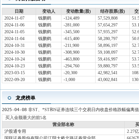
2026-03-05
大宗交易
成交均价81.02元，溢价2.26%，成交量
2026-02-07
诉讼仲裁
公司涉及1起诉讼仲裁事件，涉案金额合
日期
变动人
变动数量(股)
结存股票(股)
交
2025-12-26
项目投资
2025-12-24股票增发募集资金，
2024-11-07
钱鹏鹤
-124,489
57,529,808
51.
2024-11-06
钱鹏鹤
-281,000
57,654,297
53.
投入募集资金：5.135亿元，已投入募
2024-11-05
钱鹏鹤
-345,500
57,935,297
52.
2025-12-17
增发
以每股85.21元非公开发行股票2617万
2024-11-04
钱鹏鹤
-615,400
58,280,797
50.
12-24
2024-10-31
钱鹏鹤
-211,900
58,896,197
52.
2024-10-30
钱鹏鹤
-308,900
59,108,097
52.
2025-10-24
三季报披露
2025年三季报归属净利润7.335亿元，
2024-10-24
钱鹏鹤
-463,800
59,416,997
53.
2025-09-30
机构调研
于2025-09-02至2025-09-
2024-10-23
钱鹏鹤
-294,760
59,880,797
53.
2025-09-10
新增概念
2025-09-10新增概念：卫星互联网
查
2023-03-15
钱鹏鹤
-20,300
42,982,541
108
2025-08-27
分红送转
2025中期分配10派5.5元(含税)，股权登记
2022-09-20
钱鹏鹤
-1,000
43,002,841
130
2025-08-15
中报披露
2025年中报归属净利润4.711亿元，同
2025-07-24
股东大会
于2025-07-24召开2025年第二次临
龙虎榜单
2025-06-03
分红送转
2024年度分配10派4.2元(含税)，股权登记
2025-04-08
非ST、*ST和S证券连续三个交易日内收盘价格跌幅偏离值
2025-05-19
股东大会
于2025-05-19召开2024年年度股东大
买入金额最大的前5名
2025-04-29
一季报披露
2025年一季报归属净利润2.119亿元，
营业部名称
买
2025-04-24
年报披露
2024年年报归属净利润5.882亿元，同
沪股通专用
2.27亿
国联证券股份有限公司江阴大桥北路证券营业部
6626