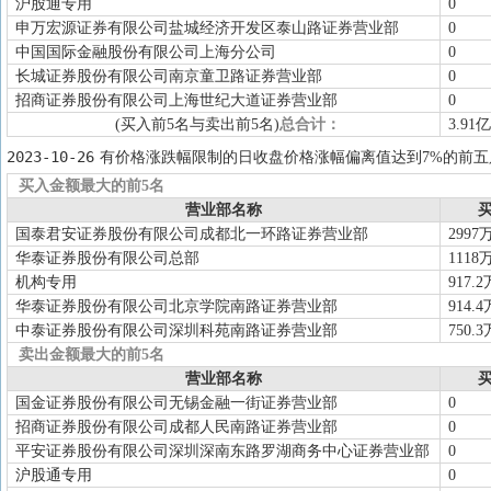
沪股通专用
0
申万宏源证券有限公司盐城经济开发区泰山路证券营业部
0
中国国际金融股份有限公司上海分公司
0
长城证券股份有限公司南京童卫路证券营业部
0
招商证券股份有限公司上海世纪大道证券营业部
0
(买入前5名与卖出前5名)
总合计：
3.91亿
2023-10-26
有价格涨跌幅限制的日收盘价格涨幅偏离值达到7%的前五
买入金额最大的前5名
营业部名称
买
国泰君安证券股份有限公司成都北一环路证券营业部
2997
华泰证券股份有限公司总部
1118
机构专用
917.2
华泰证券股份有限公司北京学院南路证券营业部
914.4
中泰证券股份有限公司深圳科苑南路证券营业部
750.3
卖出金额最大的前5名
营业部名称
买
国金证券股份有限公司无锡金融一街证券营业部
0
招商证券股份有限公司成都人民南路证券营业部
0
平安证券股份有限公司深圳深南东路罗湖商务中心证券营业部
0
沪股通专用
0