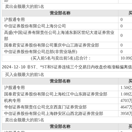
部
卖出金额最大的前5名
营业部名称
买
沪股通专用
0
中信证券股份有限公司上海分公司
0
高盛(中国)证券有限责任公司上海浦东新区世纪大道证券营业
0
部
国泰君安证券股份有限公司重庆中山三路证券营业部
0
中信证券股份有限公司总部(非营业场所)
0
(买入前5名与卖出前5名)
总合计：
10.09
2024-12-10
非ST、*ST和S证券连续三个交易日内收盘价格涨幅偏离值
买入金额最大的前5名
营业部名称
买
沪股通专用
1.50亿
国泰君安证券股份有限公司上海松江中山东路证券营业部
1.08亿
机构专用
4703
华创证券有限责任公司北京西直门证券营业部
4647
中信证券股份有限公司上海静安区山西北路证券营业部
3958
卖出金额最大的前5名
营业部名称
买