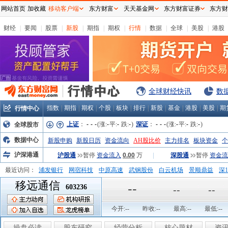
网站首页
加收藏
移动客户端
东方财富
天天基金网
东方财富证券
东方财
财经
|
要闻
|
股票
|
新股
|
期指
|
期权
|
行情
|
数据
|
全球
|
美股
|
港股
全球财经快讯
数
指数
|
期指
|
期权
|
个股
|
板块
|
排行
|
新股
|
基金
|
港股
|
美股
|
期
行情中心
上证
：
-
-
-
(涨:
-
平:
-
跌:
-
)
深证
：
-
-
-
(涨:
-
平:
-
跌:
-
)
全球股市
数据中心
新股申购
新股日历
资金流向
AH股比价
主力排名
板块资金
个
沪深港通
沪股通
暂停
资金流入
0.00
万
|
深股通
暂停
资金流
最近访问：
浦发银行
网宿科技
中原高速
武钢股份
白云机场
景顺鼎益
深1
移远通信
弘业股份
富临运业
隆基机械
中国一重
中航精机
江铃汽车
--
603236
--
--
今开:
--
昨收:
--
最高:
--
最低:
--
操盘必读
股东研究
经营分析
核心题材
资