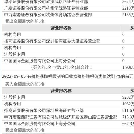
华泰证券股份有限公司武汉武珞路证券营业部
3674
广发证券股份有限公司杭州学院路证券营业部
2219
申万宏源证券有限公司杭州体育场路证券营业部
2135
卖出金额最大的前5名
营业部名称
买
机构专用
0
招商证券股份有限公司深圳招商证券大厦证券营业部
0
机构专用
0
沪股通专用
0
中国国际金融股份有限公司上海分公司
0
(买入前5名与卖出前5名)
总合计：
1.90亿
2022-09-05
有价格涨跌幅限制的日收盘价格跌幅偏离值达到7%的前五
买入金额最大的前5名
营业部名称
买
沪股通专用
9282
机构专用
1062
招商证券股份有限公司深圳后海证券营业部
811.6
申万宏源西部证券有限公司盐城经济开发区泰山路证券营业部
715.3
中国国际金融股份有限公司上海分公司
667.3
卖出金额最大的前5名