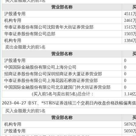
买入金额最大的前5名
营业部名称
买
沪股通专用
4511
机构专用
2461
华泰证券股份有限公司沈阳青年大街证券营业部
1515
华泰证券股份有限公司总部
1503
机构专用
1384
卖出金额最大的前5名
营业部名称
买
沪股通专用
0
中国国际金融股份有限公司上海分公司
0
招商证券股份有限公司深圳招商证券大厦证券营业部
0
中泰证券股份有限公司上海花园石桥路证券营业部
0
中国国际金融股份有限公司北京建国门外大街证券营业部
0
(买入前5名与卖出前5名)
总合计：
1.14亿
2023-04-27
非ST、*ST和S证券连续三个交易日内收盘价格跌幅偏离值
买入金额最大的前5名
营业部名称
买
机构专用
5876
沪股通专用
5050