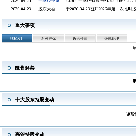
2026-04-23
一季报披露
2026年一季报归属净利润2.559亿元，
2026-04-23
股东大会
于2026-04-23召开2026年第一次临
2026-04-23
股东户数
截止2026-03-31，公司A股股东户数为9
重大事项
2026-04-09
分红送转
2025年度分配10转4派51元(含税)，股权
2026-03-30
股东大会
于2026-03-30召开2025年年度股东大
股权质押
对外担保
诉讼仲裁
违规处理
2026-03-10
年报披露
2025年年报归属净利润32.05亿元，同
2026-01-23
限售解禁
2026-01-23解禁数量3615万股
2026-01-18
新增概念
2026-01-18新增概念：AI应用
查看详
限售解禁
2025-10-23
三季报披露
2025年三季报归属净利润12.06亿元，
2025-09-30
股东减持
杭州凯士顺科技有限公司于2025-09-2
2025-09-22
分红送转
2025中期分配10派1元(含税)，股权登记日
2025-09-10
股东大会
于2025-09-10召开2025年第一次临
十大股东持股变动
2025-08-27
沪深港通
08-27深股通成交总额15.85亿元
2025-08-23
中报披露
2025年中报归属净利润5.019亿元，同
该股
2025-04-25
一季报披露
2025年一季报归属净利润1.204亿元
2025-04-25
股东户数
截止2025-03-31，公司A股股东户数为8
高管持股变动