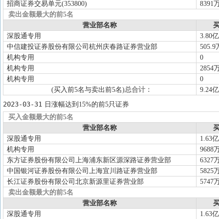
招商证券交易单元(353800)
8391
卖出金额最大的前5名
营业部名称
买
深股通专用
3.80亿
中信建投证券股份有限公司杭州庆春路证券营业部
505.9
机构专用
0
机构专用
2854
机构专用
0
(买入前5名与卖出前5名)
总合计：
9.24亿
2023-03-31
日涨幅达到15%的前5只证券
买入金额最大的前5名
营业部名称
买
深股通专用
1.63亿
机构专用
9688
东方证券股份有限公司上海浦东新区源深路证券营业部
6327
中国银河证券股份有限公司上海宜川路证券营业部
5825
长江证券股份有限公司北京新源里证券营业部
5747
卖出金额最大的前5名
营业部名称
买
深股通专用
1.63亿