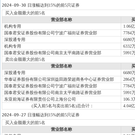
2024-09-30
日涨幅达到15%的前5只证券
买入金额最大的前5名
营业部名称
买
机构专用
1.06亿
国泰君安证券股份有限公司宁波广福街证券营业部
7784
深股通专用
6680
机构专用
6332
国泰君安证券股份有限公司南京太平南路证券营业部
5991
卖出金额最大的前5名
营业部名称
买
深股通专用
6680
华泰证券股份有限公司深圳益田路荣超商务中心证券营业部
2864
国泰君安证券股份有限公司宁波广福街证券营业部
7784
国泰君安证券股份有限公司南京太平南路证券营业部
5991
东亚前海证券有限责任公司上海分公司
106.3
(买入前5名与卖出前5名)
总合计：
4.04亿
2024-09-27
日涨幅达到15%的前5只证券
买入金额最大的前5名
营业部名称
买