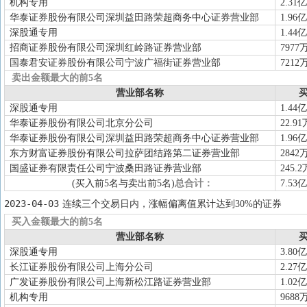
机构专用
2.31亿
华泰证券股份有限公司深圳益田路荣超商务中心证券营业部
1.96亿
深股通专用
1.44亿
招商证券股份有限公司深圳红岭路证券营业部
7977
国泰君安证券股份有限公司宁波广福街证券营业部
7212
卖出金额最大的前5名
营业部名称
买
深股通专用
1.44亿
华泰证券股份有限公司北京分公司
22.91
华泰证券股份有限公司深圳益田路荣超商务中心证券营业部
1.96亿
东方财富证券股份有限公司拉萨团结路第二证券营业部
2842
国盛证券有限责任公司宁波桑田路证券营业部
245.2
(买入前5名与卖出前5名)
总合计：
7.53亿
2023-04-03
连续三个交易日内，涨幅偏离值累计达到30%的证券
买入金额最大的前5名
营业部名称
买
深股通专用
3.80亿
长江证券股份有限公司上海分公司
2.27亿
广发证券股份有限公司上海新松江路证券营业部
1.02亿
机构专用
9688