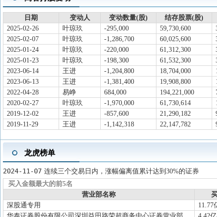
2025-03-27
分红送转
2024年度分配10派30元(含税)，股权登记日
2025-03-18
股东大会
于2025-03-18召开2024年年度股东大
日期
变动人
变动数量(股)
结存股票(股)
2025-02-26
高管减持
叶琼玖(董事,高管)减持29.5万股，交
2025-02-26
叶琼玖
-295,000
59,730,600
2025-02-07
叶琼玖
-1,286,700
60,025,600
2025-02-25
年报披露
2024年年报归属净利润18.23亿元，同
2025-01-24
叶琼玖
-220,000
61,312,300
2025-01-14
限售解禁
2025-01-14解禁数量201.6万股
2025-01-23
叶琼玖
-198,300
61,532,300
2024-11-15
违规处罚
违规类型：未依法履行其他职责，处罚
2023-06-14
王进
-1,204,800
18,704,000
2023-06-13
王进
-1,381,400
19,908,800
人：中国证券监督管理委员会浙江监
2022-04-28
易峥
684,000
194,221,000
2024-11-07
龙虎榜
买入总额12.91亿元，卖出总额15.
2020-02-27
叶琼玖
-1,970,000
61,730,614
2024-10-24
三季报披露
2024年三季报归属净利润6.51亿元，同
2019-12-02
王进
-857,600
21,290,182
2019-11-29
王进
-1,142,318
22,147,782
龙虎榜单
2024-11-07
连续三个交易日内，涨幅偏离值累计达到30%的证券
买入金额最大的前5名
营业部名称
买
深股通专用
11.77
华泰证券股份有限公司深圳益田路荣超商务中心证券营业部
4.42亿