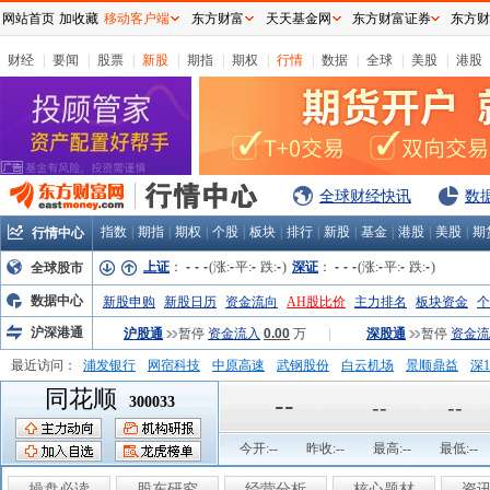
网站首页
加收藏
移动客户端
东方财富
天天基金网
东方财富证券
东方财
财经
|
要闻
|
股票
|
新股
|
期指
|
期权
|
行情
|
数据
|
全球
|
美股
|
港股
全球财经快讯
数
指数
|
期指
|
期权
|
个股
|
板块
|
排行
|
新股
|
基金
|
港股
|
美股
|
期
行情中心
上证
：
-
-
-
(涨:
-
平:
-
跌:
-
)
深证
：
-
-
-
(涨:
-
平:
-
跌:
-
)
全球股市
数据中心
新股申购
新股日历
资金流向
AH股比价
主力排名
板块资金
个
沪深港通
沪股通
暂停
资金流入
0.00
万
|
深股通
暂停
资金流
最近访问：
浦发银行
网宿科技
中原高速
武钢股份
白云机场
景顺鼎益
深1
同花顺
弘业股份
富临运业
隆基机械
中国一重
中航精机
江铃汽车
--
300033
--
--
今开:
--
昨收:
--
最高:
--
最低:
--
操盘必读
股东研究
经营分析
核心题材
资