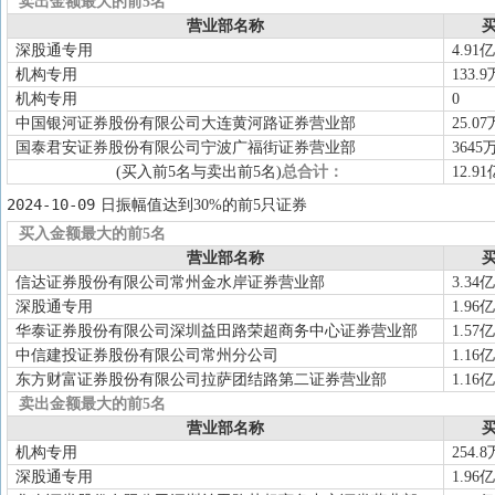
卖出金额最大的前5名
营业部名称
买
深股通专用
4.91亿
机构专用
133.9
机构专用
0
中国银河证券股份有限公司大连黄河路证券营业部
25.07
国泰君安证券股份有限公司宁波广福街证券营业部
3645
(买入前5名与卖出前5名)
总合计：
12.91
2024-10-09
日振幅值达到30%的前5只证券
买入金额最大的前5名
营业部名称
买
信达证券股份有限公司常州金水岸证券营业部
3.34亿
深股通专用
1.96亿
华泰证券股份有限公司深圳益田路荣超商务中心证券营业部
1.57亿
中信建投证券股份有限公司常州分公司
1.16亿
东方财富证券股份有限公司拉萨团结路第二证券营业部
1.16亿
卖出金额最大的前5名
营业部名称
买
机构专用
254.8
深股通专用
1.96亿