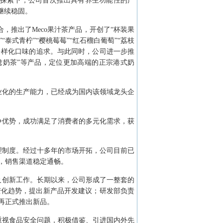
品的探索下，公司首次推出具有养生功能性的产
继续稳固。
，推出了Meco果汁茶产品，开创了“杯装果
泰式青柠”“樱桃莓莓”“红石榴白葡萄”“荔枝
对多样化口味的追求。与此同时，公司进一步推
鸳鸯奶茶”等产品，定位更加高端的正宗港式奶
业化的生产能力，已经成为国内该领域龙头企
竞争优势，成功满足了消费者的多元化需求，获
理制度。经过十多年的市场开拓，公司目前已
，销售渠道稳定通畅。
及创新工作。长期以来，公司形成了一整套的
变化趋势，提出新产品开发建议；研发部负责
再正式推出新品。
重视食品安全问题，积极借鉴、引进国内外先