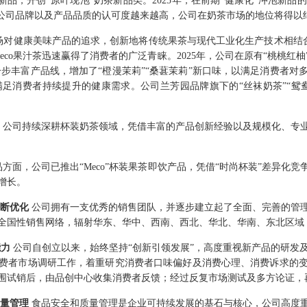
茶新品，开创“原叶现泡”奶茶新品类。2025年，在前期“健康化”冲泡新
对公司品牌以及产品品质的认可度越来越高，公司在奶茶市场的地位将得以
市场对健康美味产品的追求，创新地将传统果茶与现代工业化生产技术相结合
co果汁茶迅速赢得了消费者的广泛青睐。2025年，公司在原有“桃桃红柚”“
一步丰富产品线，增加了“橙漫茉莉”“桑葚茉莉”新口味，以满足消费者
，满足消费者持续提升的健康需求。公司兰芳园品牌旗下的“丝袜奶茶”“
，公司持续深耕杯装奶茶领域，凭借丰富的产品创新经验以及规模化、专
品方面，公司已推出“Meco”杯装果茶即饮产品，凭借“时尚杯装”差异化
增长。
不断优化
公司拥有一支优秀的销售团队，并逐步建立起了全面、完善的管
全国性销售网络，辐射华东、华中、西南、西北、华北、华南、东北区域
能力
公司自创立以来，始终坚持“创新引领发展”，高度重视新产品的研发
费者市场调研工作，着重研究消费者口味偏好及消费心理、消费诉求的
围试销后，由品创中心收集消费者反馈；经过反复市场测试及多方论证，
质量管理
食品安全和质量管理是企业可持续发展的基石与核心，公司高度