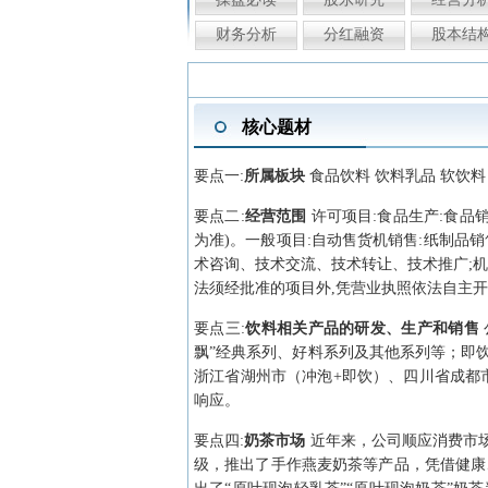
财务分析
分红融资
股本结
核心题材
要点
一
:
所属板块
食品饮料 饮料乳品 软饮料 
要点
二
:
经营范围
许可项目:食品生产:食品
为准)。一般项目:自动售货机销售:纸制品销
术咨询、技术交流、技术转让、技术推广;机械
法须经批准的项目外,凭营业执照依法自主开
要点
三
:
饮料相关产品的研发、生产和销售
飘”经典系列、好料系列及其他系列等；即饮
浙江省湖州市（冲泡+即饮）、四川省成都
响应。
要点
四
:
奶茶市场
近年来，公司顺应消费市场
级，推出了手作燕麦奶茶等产品，凭借健康