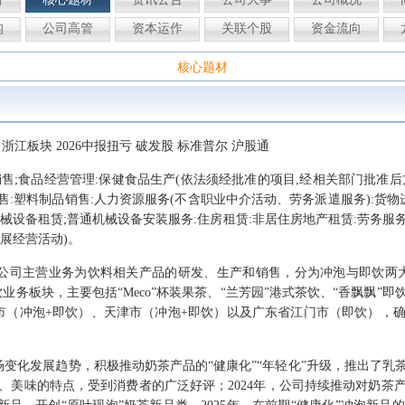
构
公司高管
资本运作
关联个股
资金流向
核心题材
浙江板块 2026中报扭亏 破发股 标准普尔 沪股通
销售;食品经营管理:保健食品生产(依法须经批准的项目,经相关部门批准
售:塑料制品销售:人力资源服务(不含职业中介活动、劳务派遣服务):货
设备租赁;普通机械设备安装服务:住房租赁:非居住房地产租赁:劳务服务(
展经营活动)。
公司主营业务为饮料相关产品的研发、生产和销售，分为冲泡与即饮两
业务板块，主要包括“Meco”杯装果茶、“兰芳园”港式茶饮、“香飘飘”
市（冲泡+即饮）、天津市（冲泡+即饮）以及广东省江门市（即饮），
变化发展趋势，积极推动奶茶产品的“健康化”“年轻化”升级，推出了乳茶
、美味的特点，受到消费者的广泛好评；2024年，公司持续推动对奶茶