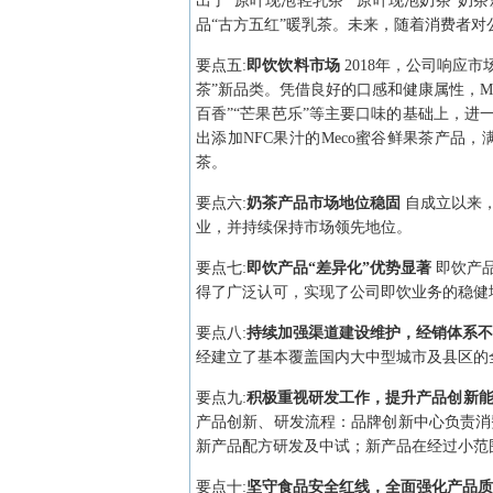
出了“原叶现泡轻乳茶”“原叶现泡奶茶”奶
品“古方五红”暖乳茶。未来，随着消费者
要点
五
:
即饮饮料市场
2018年，公司响应
茶”新品类。凭借良好的口感和健康属性，Me
百香”“芒果芭乐”等主要口味的基础上，进
出添加NFC果汁的Meco蜜谷鲜果茶产品
茶。
要点
六
:
奶茶产品市场地位稳固
自成立以来
业，并持续保持市场领先地位。
要点
七
:
即饮产品“差异化”优势显著
即饮产
得了广泛认可，实现了公司即饮业务的稳健
要点
八
:
持续加强渠道建设维护，经销体系
经建立了基本覆盖国内大中型城市及县区的
要点
九
:
积极重视研发工作，提升产品创新
产品创新、研发流程：品牌创新中心负责消
新产品配方研发及中试；新产品在经过小范
要点
十
:
坚守食品安全红线，全面强化产品