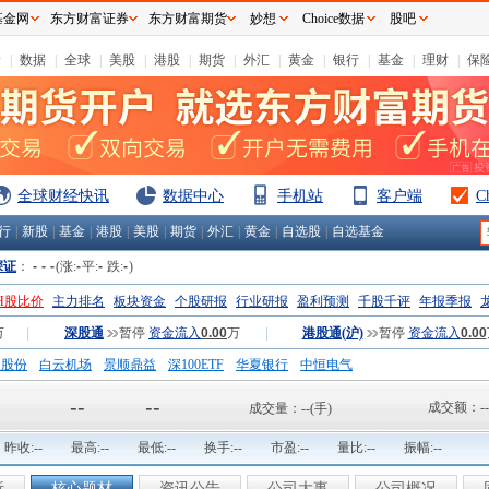
基金网
东方财富证券
东方财富期货
妙想
Choice数据
股吧
情
|
数据
|
全球
|
美股
|
港股
|
期货
|
外汇
|
黄金
|
银行
|
基金
|
理财
|
保
全球财经快讯
数据中心
手机站
客户端
C
行
|
新股
|
基金
|
港股
|
美股
|
期货
|
外汇
|
黄金
|
自选股
|
自选基金
深证
：
-
-
-
(涨:
-
平:
-
跌:
-
)
H股比价
主力排名
板块资金
个股研报
行业研报
盈利预测
千股千评
年报季报
万
|
深股通
暂停
资金流入
0.00
万
|
港股通(沪)
暂停
资金流入
0.00
钢股份
白云机场
景顺鼎益
深100ETF
华夏银行
中恒电气
国一重
中航精机
江铃汽车
--
--
成交额：
--
成交量：
--
(手)
昨收:
--
最高:
--
最低:
--
换手:
--
市盈:
--
量比:
--
振幅:
--
析
核心题材
资讯公告
公司大事
公司概况