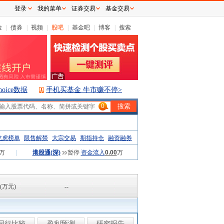
登录
我的菜单
证券交易
基金交易
险
|
债券
|
视频
|
股吧
|
基金吧
|
博客
|
搜索
hoice数据
手机买基金 牛市赚不停>
0
龙虎榜单
限售解禁
大宗交易
期指持仓
融资融券
万
|
港股通(深)
暂停
资金流入
0.00
万
(万元)
--
同行比较
盈利预测
研究报告