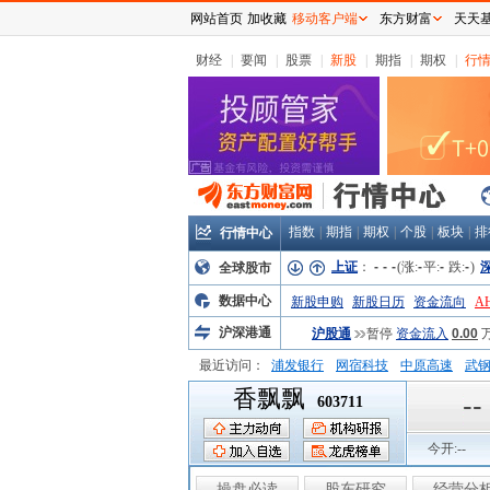
网站首页
加收藏
移动客户端
东方财富
天天
财经
|
要闻
|
股票
|
新股
|
期指
|
期权
|
行
指数
|
期指
|
期权
|
个股
|
板块
|
排
行情中心
上证
：
-
-
-
(涨:
-
平:
-
跌:
-
)
全球股市
数据中心
新股申购
新股日历
资金流向
A
沪深港通
沪股通
暂停
资金流入
0.00
最近访问：
浦发银行
网宿科技
中原高速
武
香飘飘
弘业股份
富临运业
隆基机械
中
--
603711
今开:
--
操盘必读
股东研究
经营分