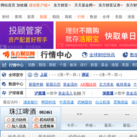
网站首页
加收藏
移动客户端
东方财富
天天基金网
东方财富证券
东方财
财经
|
要闻
|
股票
|
新股
|
期指
|
期权
|
行情
|
数据
|
全球
|
美股
|
港股
全球财经快讯
数
指数
|
期指
|
期权
|
个股
|
板块
|
排行
|
新股
|
基金
|
港股
|
美股
|
期
行情中心
上证
：
-
-
-
(涨:
-
平:
-
跌:
-
)
深证
：
-
-
-
(涨:
-
平:
-
跌:
-
)
全球股市
数据中心
新股申购
新股日历
资金流向
AH股比价
主力排名
板块资金
个
沪深港通
沪股通
暂停
资金流入
0.00
万
|
深股通
暂停
资金流
最近访问：
浦发银行
网宿科技
中原高速
武钢股份
白云机场
景顺鼎益
深1
珠江啤酒
弘业股份
富临运业
隆基机械
中国一重
中航精机
江铃汽车
--
002461
--
--
今开:
--
昨收:
--
最高:
--
最低:
--
操盘必读
股东研究
经营分析
核心题材
资