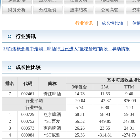
财务分析
分红融资
股本结构
公司高管
资
|
|
行业资讯
成长性比较
估
行业资讯
非白酒概念盘中走弱，啤酒行业已进入“量稳价增”阶段｜异动情报
成长性比较
基本每股收益增长
排名
代码
简称
3年复合
25A
TTM
7
002461
珠江啤酒
14.78
11.53
9.40
行业平均
-20.04
-42.37
-876.09
行业中值
5.74
6.80
-1.21
1
000729
燕京啤酒
68.31
58.93
59.04
2
000752
*ST西发
56.32
449.85
347.08
3
600573
惠泉啤酒
26.26
23.55
24.01
4
600084
*ST尼雅
25.36
-314.81
-274.70