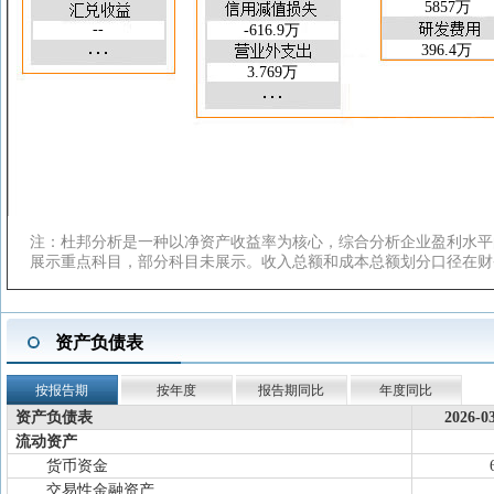
5857万
应收账款周转天数(天)
2.961
4.381
--
-616.9万
总资产周转率(次)
0.219
0.587
396.4万
存货周转率(次)
8.841
24.44
3.769万
应收账款周转率(次)
30.40
82.18
注：杜邦分析是一种以净资产收益率为核心，综合分析企业盈利水平
展示重点科目，部分科目未展示。收入总额和成本总额划分口径在财
资产负债表
按报告期
按年度
报告期同比
年度同比
资产负债表
2026-0
流动资产
货币资金
交易性金融资产