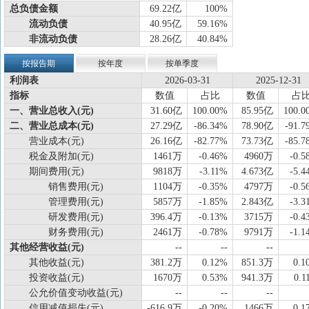
总负债金额
69.22亿
100%
流动负债
40.95亿
59.16%
非流动负债
28.26亿
40.84%
按报告期
按年度
按单季度
利润表
2026-03-31
2025-12-31
指标
数值
占比
数值
占
一、营业总收入(元)
31.60亿
100.00%
85.95亿
100.0
二、营业总成本(元)
27.29亿
-86.34%
78.90亿
-91.7
营业成本(元)
26.16亿
-82.77%
73.73亿
-85.7
税金及附加(元)
1461万
-0.46%
4960万
-0.5
期间费用(元)
9818万
-3.11%
4.673亿
-5.4
销售费用(元)
1104万
-0.35%
4797万
-0.5
管理费用(元)
5857万
-1.85%
2.843亿
-3.3
研发费用(元)
396.4万
-0.13%
3715万
-0.4
财务费用(元)
2461万
-0.78%
9791万
-1.1
其他经营收益(元)
--
--
--
其他收益(元)
381.2万
0.12%
851.3万
0.1
投资收益(元)
1670万
0.53%
941.3万
0.1
公允价值变动收益(元)
--
--
--
信用减值损失(元)
-616.9万
-0.20%
1466万
0.1