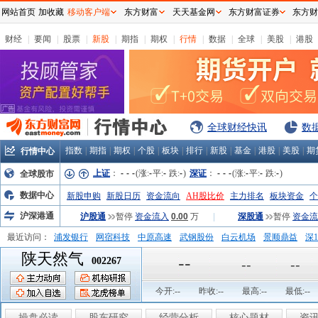
网站首页
加收藏
移动客户端
东方财富
天天基金网
东方财富证券
东方财
财经
|
要闻
|
股票
|
新股
|
期指
|
期权
|
行情
|
数据
|
全球
|
美股
|
港股
全球财经快讯
数
指数
|
期指
|
期权
|
个股
|
板块
|
排行
|
新股
|
基金
|
港股
|
美股
|
期
行情中心
上证
：
-
-
-
(涨:
-
平:
-
跌:
-
)
深证
：
-
-
-
(涨:
-
平:
-
跌:
-
)
全球股市
数据中心
新股申购
新股日历
资金流向
AH股比价
主力排名
板块资金
个
沪深港通
沪股通
暂停
资金流入
0.00
万
|
深股通
暂停
资金流
最近访问：
浦发银行
网宿科技
中原高速
武钢股份
白云机场
景顺鼎益
深1
陕天然气
弘业股份
富临运业
隆基机械
中国一重
中航精机
江铃汽车
--
002267
--
--
今开:
--
昨收:
--
最高:
--
最低:
--
操盘必读
股东研究
经营分析
核心题材
资