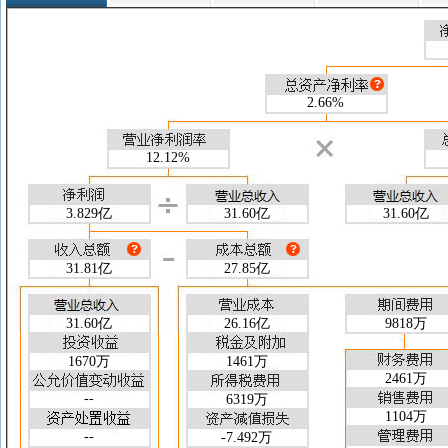
盈利能力指标
26-03-31
25-12-31
25
净资产收益率(加权)(%)
5.45
9.00
净资产收益率(扣非/加权)(%)
--
8.83
总资产收益率(加权)(%)
2.66
4.15
毛利率(%)
17.23
14.22
2.66%
净利率(%)
12.12
7.07
收益质量指标
26-03-31
25-12-31
25
预收账款/营业总收入
12.12%
0.000
0.000
销售净现金流/营业总收入
0.159
0.306
经营净现金流/营业总收入
0.044
0.151
3.829亿
31.60亿
31.60亿
实际税率(%)
14.16
15.52
财务风险指标
26-03-31
25-12-31
25
流动比率
0.316
0.354
31.81亿
27.85亿
速动比率
0.244
0.295
现金流量比率
0.034
0.261
31.60亿
26.16亿
9818万
资产负债率(%)
48.70
52.97
权益乘数
1.949
2.126
1670万
1461万
产权比率
0.949
1.126
2461万
--
营运能力指标
6319万
26-03-31
25-12-31
25
1104万
总资产周转天数(天)
410.5
612.8
--
-7.492万
存货周转天数(天)
10.18
14.73