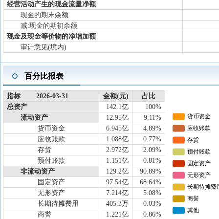
经营活动产生的现金流量净额
现金的期末余额
减:现金的期初余额
现金及现金等价物的净增加额
审计意见(境内)
百分比报表
指标 2026-03-31
金额(元)
占比
总资产
142.1亿
100%
流动资产
12.95亿
9.11%
货币资金
6.945亿
4.89%
应收账款
1.088亿
0.77%
存货
2.972亿
2.09%
预付账款
1.151亿
0.81%
非流动资产
129.2亿
90.89%
固定资产
97.54亿
68.64%
无形资产
7.214亿
5.08%
长期待摊费用
405.3万
0.03%
商誉
1.221亿
0.86%