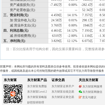
资产减值损失(元)
-7.492万
0.00%
-282.4万
-0.0
资产处置收益(元)
--
--
52.34万
0.0
三、营业利润(元)
4.459亿
14.11%
7.357亿
8.5
加:营业外收入(元)
24.58万
0.01%
290.1万
0.0
减:营业外支出(元)
3.769万
0.00%
1946万
-0.2
四、利润总额(元)
4.461亿
14.12%
7.191亿
8.3
减:所得税费用(元)
6319万
-2.00%
1.116亿
-1.3
五、净利润(元)
3.829亿
12.12%
6.075亿
7.0
注：百分比报表用于结构分析，因此仅展示重要科目，完整报表请参
郑重声明：本网站所刊载的所有资料及图表仅供参考使用。投资者依据本网站提供的
停服务，或因线路及超出本公司控制范围的硬件故障或其它不可抗力而导致暂停服务