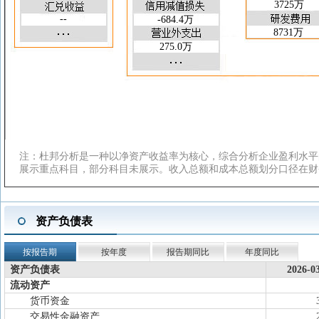
3725万
应收账款周转天数(天)
79.95
66.18
--
-684.4万
总资产周转率(次)
0.198
0.923
8731万
存货周转率(次)
1.160
5.889
275.0万
应收账款周转率(次)
1.126
5.440
注：杜邦分析是一种以净资产收益率为核心，综合分析企业盈利水平
展示重点科目，部分科目未展示。收入总额和成本总额划分口径在财
资产负债表
按报告期
按年度
报告期同比
年度同比
资产负债表
2026-0
流动资产
货币资金
交易性金融资产