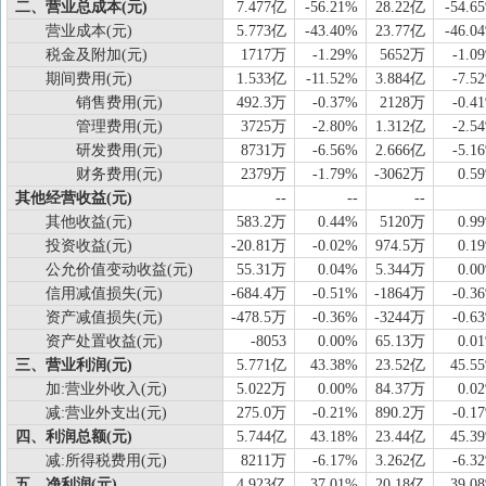
二、营业总成本(元)
7.477亿
-56.21%
28.22亿
-54.6
营业成本(元)
5.773亿
-43.40%
23.77亿
-46.0
税金及附加(元)
1717万
-1.29%
5652万
-1.0
期间费用(元)
1.533亿
-11.52%
3.884亿
-7.5
销售费用(元)
492.3万
-0.37%
2128万
-0.4
管理费用(元)
3725万
-2.80%
1.312亿
-2.5
研发费用(元)
8731万
-6.56%
2.666亿
-5.1
财务费用(元)
2379万
-1.79%
-3062万
0.5
其他经营收益(元)
--
--
--
其他收益(元)
583.2万
0.44%
5120万
0.9
投资收益(元)
-20.81万
-0.02%
974.5万
0.1
公允价值变动收益(元)
55.31万
0.04%
5.344万
0.0
信用减值损失(元)
-684.4万
-0.51%
-1864万
-0.3
资产减值损失(元)
-478.5万
-0.36%
-3244万
-0.6
资产处置收益(元)
-8053
0.00%
65.13万
0.0
三、营业利润(元)
5.771亿
43.38%
23.52亿
45.5
加:营业外收入(元)
5.022万
0.00%
84.37万
0.0
减:营业外支出(元)
275.0万
-0.21%
890.2万
-0.1
四、利润总额(元)
5.744亿
43.18%
23.44亿
45.3
减:所得税费用(元)
8211万
-6.17%
3.262亿
-6.3
五、净利润(元)
4.923亿
37.01%
20.18亿
39.0