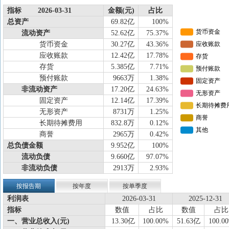
指标 2026-03-31
金额(元)
占比
总资产
69.82亿
100%
流动资产
52.62亿
75.37%
货币资金
30.27亿
43.36%
应收账款
12.42亿
17.78%
存货
5.385亿
7.71%
预付账款
9663万
1.38%
非流动资产
17.20亿
24.63%
固定资产
12.14亿
17.39%
无形资产
8731万
1.25%
长期待摊费用
832.8万
0.12%
商誉
2965万
0.42%
总负债金额
9.952亿
100%
流动负债
9.660亿
97.07%
非流动负债
2913万
2.93%
按报告期
按年度
按单季度
利润表
2026-03-31
2025-12-31
指标
数值
占比
数值
占比
一、营业总收入(元)
13.30亿
100.00%
51.63亿
100.0