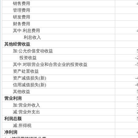
销售费用
管理费用
研发费用
财务费用
其中:利息费用
利息收入
其他经营收益
加:公允价值变动收益
投资收益
-
其中:对联营企业和合营企业的投资收益
-
资产处置收益
资产减值损失(新)
-
信用减值损失(新)
-
其他收益
营业利润
加:营业外收入
减:营业外支出
利润总额
减:所得税
净利润