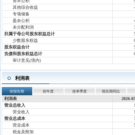
资本公积
其他综合收益
专项储备
盈余公积
未分配利润
归属于母公司股东权益总计
少数股东权益
股东权益合计
负债和股东权益总计
审计意见(境内)
利润表
按报告期
按年度
按单季度
报告期同比
利润表
2026-0
营业总收入
营业收入
营业总成本
营业成本
税金及附加