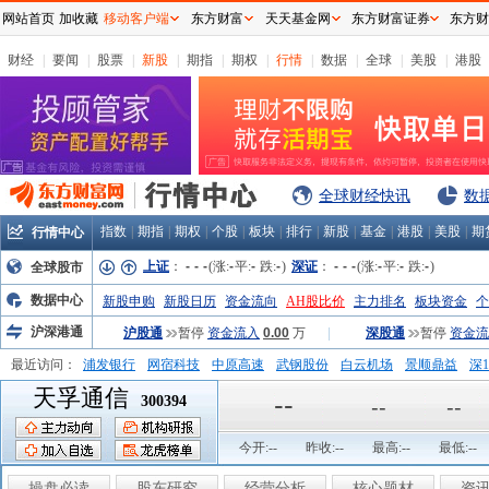
网站首页
加收藏
移动客户端
东方财富
天天基金网
东方财富证券
东方财
财经
|
要闻
|
股票
|
新股
|
期指
|
期权
|
行情
|
数据
|
全球
|
美股
|
港股
全球财经快讯
数
指数
|
期指
|
期权
|
个股
|
板块
|
排行
|
新股
|
基金
|
港股
|
美股
|
期
行情中心
上证
：
-
-
-
(涨:
-
平:
-
跌:
-
)
深证
：
-
-
-
(涨:
-
平:
-
跌:
-
)
全球股市
数据中心
新股申购
新股日历
资金流向
AH股比价
主力排名
板块资金
个
沪深港通
沪股通
暂停
资金流入
0.00
万
|
深股通
暂停
资金流
最近访问：
浦发银行
网宿科技
中原高速
武钢股份
白云机场
景顺鼎益
深1
天孚通信
弘业股份
富临运业
隆基机械
中国一重
中航精机
江铃汽车
--
300394
--
--
今开:
--
昨收:
--
最高:
--
最低:
--
操盘必读
股东研究
经营分析
核心题材
资