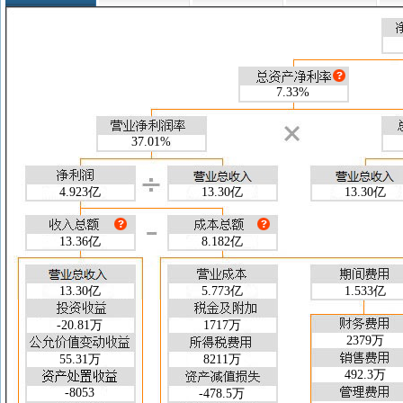
盈利能力指标
26-03-31
25-12-31
25
净资产收益率(加权)(%)
8.57
41.91
净资产收益率(扣非/加权)(%)
--
41.06
总资产收益率(加权)(%)
7.33
36.07
毛利率(%)
56.60
53.96
7.33%
净利率(%)
37.01
39.08
收益质量指标
26-03-31
25-12-31
25
预收账款/营业总收入
37.01%
--
--
销售净现金流/营业总收入
0.369
0.548
经营净现金流/营业总收入
0.137
0.362
4.923亿
13.30亿
13.30亿
实际税率(%)
14.30
13.92
财务风险指标
26-03-31
25-12-31
25
流动比率
5.447
5.334
13.36亿
8.182亿
速动比率
4.890
4.831
现金流量比率
0.189
2.055
13.30亿
5.773亿
1.533亿
资产负债率(%)
14.25
14.52
权益乘数
1.166
1.170
-20.81万
1717万
产权比率
0.166
0.170
2379万
营运能力指标
55.31万
8211万
26-03-31
25-12-31
25
492.3万
总资产周转天数(天)
454.3
390.0
-8053
-478.5万
存货周转天数(天)
77.62
61.13