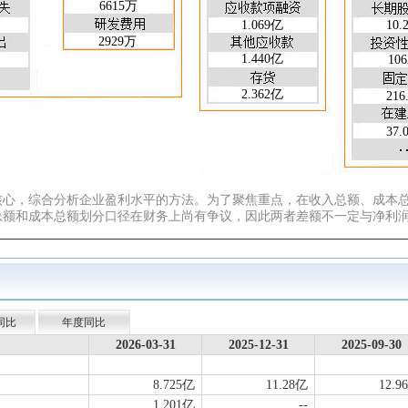
6615万
45.54
31.90
31.08
32.16
29.24
23.3
1.069亿
10.
0.042
0.194
0.141
0.092
0.045
0.21
2929万
3.401
16.16
9.709
6.423
3.059
17.2
1.440亿
10
1.976
11.29
8.688
5.598
3.078
15.4
2.362亿
216
37.
核心，综合分析企业盈利水平的方法。为了聚焦重点，在收入总额、成本
总额和成本总额划分口径在财务上尚有争议，因此两者差额不一定与净利
同比
年度同比
2026-03-31
2025-12-31
2025-09-30
8.725亿
11.28亿
12.9
1.201亿
--