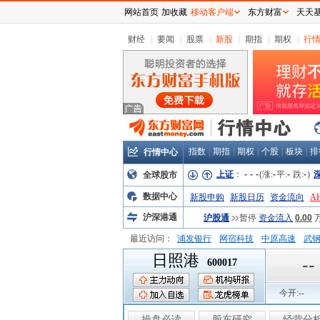
网站首页
加收藏
移动客户端
东方财富
天天
财经
|
要闻
|
股票
|
新股
|
期指
|
期权
|
行
指数
|
期指
|
期权
|
个股
|
板块
|
排
行情中心
上证
：
-
-
-
(涨:
-
平:
-
跌:
-
)
全球股市
数据中心
新股申购
新股日历
资金流向
A
沪深港通
沪股通
暂停
资金流入
0.00
最近访问：
浦发银行
网宿科技
中原高速
武
日照港
弘业股份
富临运业
隆基机械
中
--
600017
今开:
--
操盘必读
股东研究
经营分