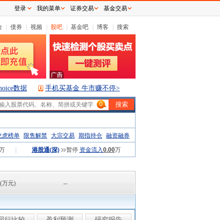
登录
我的菜单
证券交易
基金交易
险
|
债券
|
视频
|
股吧
|
基金吧
|
博客
|
搜索
hoice数据
手机买基金 牛市赚不停>
0
龙虎榜单
限售解禁
大宗交易
期指持仓
融资融券
万
|
港股通(深)
暂停
资金流入
0.00
万
(万元)
--
同行比较
盈利预测
研究报告