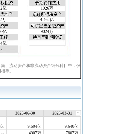
8
26.27
24.40
26.64
22亿
1026万
2
0.159
0.105
0.051
2
12.67
8.617
4.294
62万
4.462亿
0
10.28
7.376
3.379
.6亿
9024万
--
04亿
总额、流动资产和非流动资产细分科目中，仅
润相等。
2025-06-30
2025-03-31
6亿
9.604亿
9.640亿
--
4907万
7807万