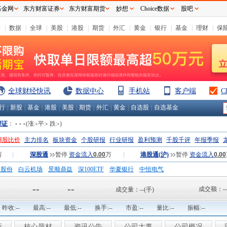
基金网
东方财富证券
东方财富期货
妙想
Choice数据
股吧
情
|
数据
|
全球
|
美股
|
港股
|
期货
|
外汇
|
黄金
|
银行
|
基金
|
理财
|
保
全球财经快讯
数据中心
手机站
客户端
C
行
|
新股
|
基金
|
港股
|
美股
|
期货
|
外汇
|
黄金
|
自选股
|
自选基金
深证
：
-
-
-
(涨:
-
平:
-
跌:
-
)
H股比价
主力排名
板块资金
个股研报
行业研报
盈利预测
千股千评
年报季报
万
|
深股通
暂停
资金流入
0.00
万
|
港股通(沪)
暂停
资金流入
0.00
钢股份
白云机场
景顺鼎益
深100ETF
华夏银行
中恒电气
国一重
中航精机
江铃汽车
--
--
成交额：
--
成交量：
--
(手)
昨收:
--
最高:
--
最低:
--
换手:
--
市盈:
--
量比:
--
振幅:
--
析
核心题材
资讯公告
公司大事
公司概况