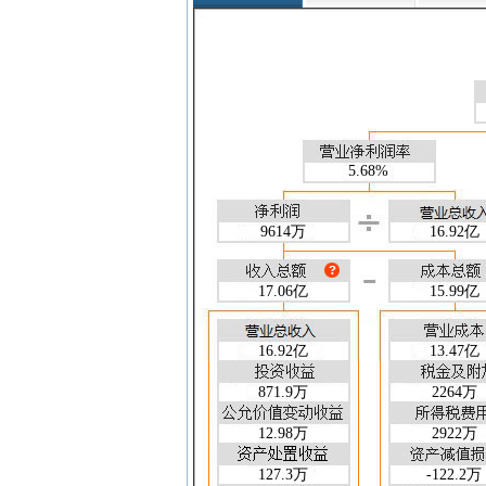
盈利能力指标
净资产收益率(加权)(%)
净资产收益率(扣非/加权)(%)
总资产收益率(加权)(%)
毛利率(%)
净利率(%)
收益质量指标
预收账款/营业总收入
5.68%
销售净现金流/营业总收入
经营净现金流/营业总收入
9614万
16.92亿
实际税率(%)
财务风险指标
流动比率
17.06亿
15.99亿
速动比率
现金流量比率
16.92亿
13.47亿
资产负债率(%)
权益乘数
871.9万
2264万
产权比率
营运能力指标
12.98万
2922万
总资产周转天数(天)
127.3万
-122.2万
存货周转天数(天)