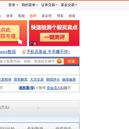
登录
我的菜单
证券交易
基金交易
险
|
债券
|
视频
|
股吧
|
基金吧
|
博客
|
搜索
hoice数据
手机买基金 牛市赚不停>
0
龙虎榜单
限售解禁
大宗交易
期指持仓
融资融券
万
|
港股通(深)
暂停
资金流入
0.00
万
(万元)
--
同行比较
盈利预测
研究报告