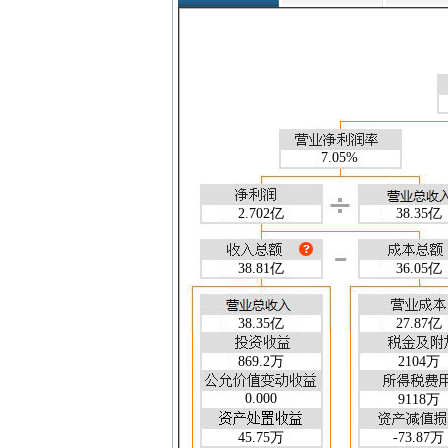
盈利能力指标
净资产收益率(加权)(%)
净资产收益率(扣非/加权)(%)
总资产收益率(加权)(%)
毛利率(%)
净利率(%)
收益质量指标
预收账款/营业总收入
7.05%
销售净现金流/营业总收入
经营净现金流/营业总收入
2.702亿
38.35亿
实际税率(%)
财务风险指标
流动比率
38.81亿
36.05亿
速动比率
现金流量比率
38.35亿
27.87亿
资产负债率(%)
权益乘数
869.2万
2104万
产权比率
0.000
营运能力指标
9118万
总资产周转天数(天)
45.75万
-73.87万
存货周转天数(天)