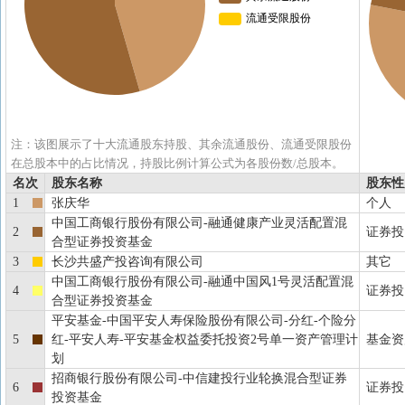
注：该图展示了十大流通股东持股、其余流通股份、流通受限股份
在总股本中的占比情况，持股比例计算公式为各股份数/总股本。
名次
股东名称
股东性
1
张庆华
个人
中国工商银行股份有限公司-融通健康产业灵活配置混
2
证券投
合型证券投资基金
3
长沙共盛产投咨询有限公司
其它
中国工商银行股份有限公司-融通中国风1号灵活配置混
4
证券投
合型证券投资基金
平安基金-中国平安人寿保险股份有限公司-分红-个险分
5
红-平安人寿-平安基金权益委托投资2号单一资产管理计
基金资
划
招商银行股份有限公司-中信建投行业轮换混合型证券
6
证券投
投资基金