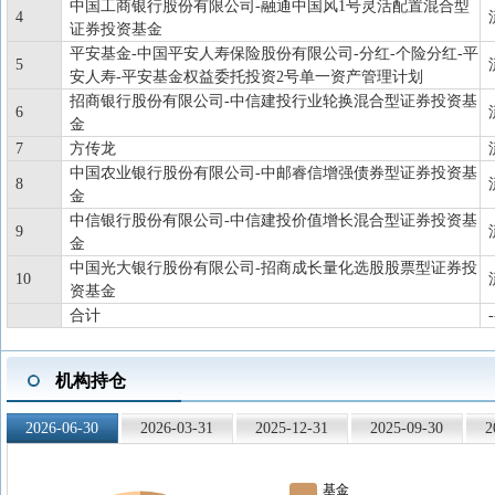
中国工商银行股份有限公司-融通中国风1号灵活配置混合型
4
证券投资基金
平安基金-中国平安人寿保险股份有限公司-分红-个险分红-平
5
安人寿-平安基金权益委托投资2号单一资产管理计划
招商银行股份有限公司-中信建投行业轮换混合型证券投资基
6
金
7
方传龙
中国农业银行股份有限公司-中邮睿信增强债券型证券投资基
8
金
中信银行股份有限公司-中信建投价值增长混合型证券投资基
9
金
中国光大银行股份有限公司-招商成长量化选股股票型证券投
10
资基金
合计
-
机构持仓
2026-06-30
2026-03-31
2025-12-31
2025-09-30
2