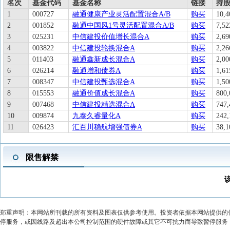
名次
基金代码
基金名称
链接
持股
1
000727
融通健康产业灵活配置混合A/B
购买
10,4
2
001852
融通中国风1号灵活配置混合A/B
购买
7,52
3
025231
中信建投价值增长混合A
购买
2,69
4
003822
中信建投轮换混合A
购买
2,26
5
011403
融通鑫新成长混合A
购买
2,00
6
026214
融通增和债券A
购买
1,61
7
008347
中信建投甄选混合A
购买
1,50
8
015553
融通价值成长混合A
购买
800,
9
007468
中信建投精选混合A
购买
747,
10
009874
九泰久睿量化A
购买
242,
11
026423
汇百川稳航增强债券A
购买
38,1
限售解禁
郑重声明：本网站所刊载的所有资料及图表仅供参考使用。投资者依据本网站提供的
停服务，或因线路及超出本公司控制范围的硬件故障或其它不可抗力而导致暂停服务