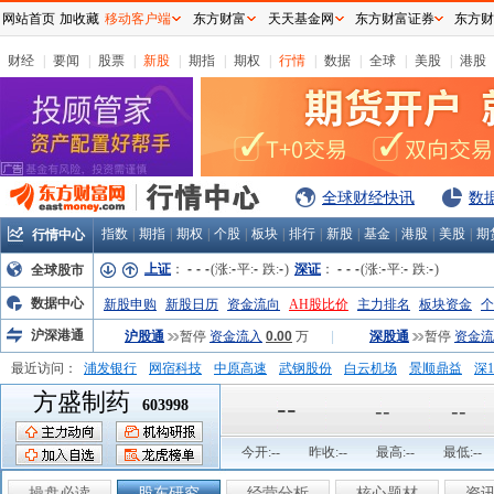
网站首页
加收藏
移动客户端
东方财富
天天基金网
东方财富证券
东方财
财经
|
要闻
|
股票
|
新股
|
期指
|
期权
|
行情
|
数据
|
全球
|
美股
|
港股
全球财经快讯
数
指数
|
期指
|
期权
|
个股
|
板块
|
排行
|
新股
|
基金
|
港股
|
美股
|
期
行情中心
上证
：
-
-
-
(涨:
-
平:
-
跌:
-
)
深证
：
-
-
-
(涨:
-
平:
-
跌:
-
)
全球股市
数据中心
新股申购
新股日历
资金流向
AH股比价
主力排名
板块资金
个
沪深港通
沪股通
暂停
资金流入
0.00
万
|
深股通
暂停
资金流
最近访问：
浦发银行
网宿科技
中原高速
武钢股份
白云机场
景顺鼎益
深1
方盛制药
弘业股份
富临运业
隆基机械
中国一重
中航精机
江铃汽车
--
603998
--
--
今开:
--
昨收:
--
最高:
--
最低:
--
操盘必读
股东研究
经营分析
核心题材
资