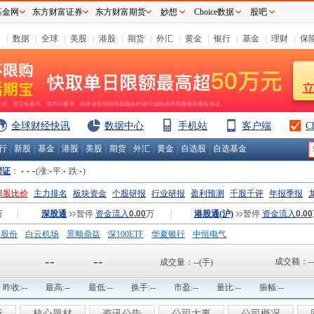
基金网
东方财富证券
东方财富期货
妙想
Choice数据
股吧
情
|
数据
|
全球
|
美股
|
港股
|
期货
|
外汇
|
黄金
|
银行
|
基金
|
理财
|
保
全球财经快讯
数据中心
手机站
客户端
C
行
|
新股
|
基金
|
港股
|
美股
|
期货
|
外汇
|
黄金
|
自选股
|
自选基金
深证
：
-
-
-
(涨:
-
平:
-
跌:
-
)
H股比价
主力排名
板块资金
个股研报
行业研报
盈利预测
千股千评
年报季报
万
|
深股通
暂停
资金流入
0.00
万
|
港股通(沪)
暂停
资金流入
0.00
钢股份
白云机场
景顺鼎益
深100ETF
华夏银行
中恒电气
国一重
中航精机
江铃汽车
--
--
成交额：
--
成交量：
--
(手)
昨收:
--
最高:
--
最低:
--
换手:
--
市盈:
--
量比:
--
振幅:
--
析
核心题材
资讯公告
公司大事
公司概况