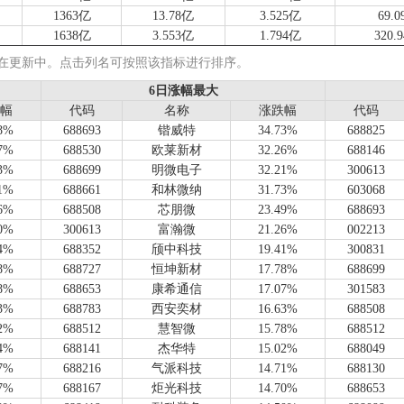
1363亿
13.78亿
3.525亿
69.0
1638亿
3.553亿
1.794亿
320.
446.5亿
19.04亿
3.479亿
83.1
仍在更新中。点击列名可按照该指标进行排序。
791.7亿
2.484亿
-1703万
11.4
6日涨幅最大
6日涨幅最大
1033亿
99.09亿
38.62亿
132.
幅
幅
代码
代码
名称
名称
涨跌幅
涨跌幅
代码
代码
1358亿
91.71亿
2.903亿
-1.7
58%
688693
锴威特
34.73%
688825
1332亿
14.76亿
1.043亿
13.0
87%
688530
欧莱新材
32.26%
688146
83.36亿
7.233亿
-1.583亿
10.5
03%
688699
明微电子
32.21%
300613
1215亿
3.960亿
-6796万
34.6
81%
688661
和林微纳
31.73%
603068
1214亿
12.01亿
2.473亿
31.6
06%
688508
芯朋微
23.49%
688693
1142亿
8.357亿
-3.408亿
114.
10%
300613
富瀚微
21.26%
002213
1082亿
64.14亿
5.029亿
-0.9
64%
688352
颀中科技
19.41%
300831
1098亿
68.14亿
28.99亿
341.
98%
688727
恒坤新材
17.78%
688699
925.0亿
74.82亿
3.291亿
22.8
98%
688653
康希通信
17.07%
301583
796.8亿
29.12亿
5066万
13.4
63%
688783
西安奕材
16.63%
688508
640.7亿
75.38亿
33.46亿
502.
02%
688512
慧智微
15.78%
688512
858.5亿
12.05亿
3.292亿
36.2
14%
688141
杰华特
15.02%
688049
735.5亿
10.84亿
-4.831亿
35.2
97%
688216
气派科技
14.71%
688130
793.3亿
2.718亿
9421万
37.5
87%
688167
炬光科技
14.70%
688653
776.6亿
28.57亿
3.300亿
21.3