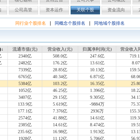
构
公司高管
资本运作
关联个股
资金流向
|
|
同行业个股排名
同概念个股排名
同地域个股排名
)↓
)
流通市值(元)
流通市值(元)
营业收入(元)
营业收入(元)
归属净利润(元)
归属净利润(元)
营业收入
营业收入
亿
2340亿
508.0亿
247.6亿
719.
亿
2482亿
176.2亿
13.61亿
8.0
7339亿
28.85亿
10.13亿
159.
6765亿
40.34亿
6.871亿
68.0
5384亿
103.2亿
16.35亿
25.8
1052亿
46.25亿
1.396亿
18.2
3407亿
29.15亿
9.305亿
34.1
133.9亿
5.619亿
-9884万
75.3
177.1亿
7.376亿
2936万
155.
2574亿
41.88亿
14.61亿
119.
2385亿
14.61亿
8.474亿
19.5
235.6亿
16.98亿
1.913亿
13.1
1928亿
11.12亿
5.706亿
56.9