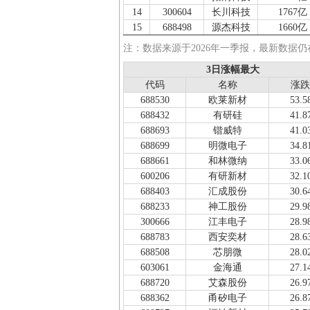
14
300604
长川科技
1767亿
15
688498
源杰科技
1660亿
16
688146
中船特气
1631亿
注：数据来源于2026年一季报，最新数据
17
688702
盛科通信
1599亿
3日涨幅最大
3日涨幅最大
18
301308
江波龙
1550亿
代码
代码
名称
名称
涨跌
涨跌
19
600584
长电科技
1358亿
688530
欧莱新材
53.
20
688082
盛美上海
1347亿
688432
有研硅
41.
21
688783
西安奕材
1252亿
688693
锴威特
41.
22
688361
中科飞测
1215亿
688699
明微电子
34.
23
688120
华海清科
1214亿
688661
和林微纳
33.
24
688521
芯原股份
1142亿
600206
有研新材
32.
25
603501
豪威集团
1128亿
688403
汇成股份
30.
26
688525
佰维存储
1098亿
688233
神工股份
29.
27
002156
通富微电
925.1亿
300666
江丰电子
28.
28
688249
晶合集成
882.6亿
688783
西安奕材
28.
29
001309
德明利
880.7亿
688508
芯朋微
28.
30
603893
瑞芯微
858.6亿
603061
金海通
27.
31
688126
沪硅产业
855.3亿
688720
艾森股份
26.
32
688200
华峰测控
793.3亿
688362
甬矽电子
26.
33
688396
华润微
776.6亿