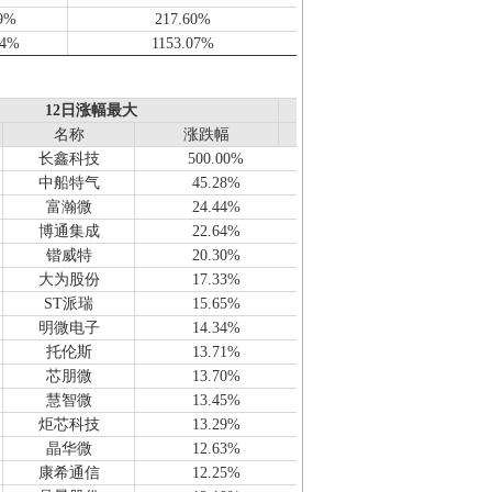
9%
217.60%
94%
1153.07%
3%
95.63%
0%
-12.05%
12日涨幅最大
12日涨幅最大
79%
2644.05%
名称
名称
涨跌幅
涨跌幅
6%
42.74%
长鑫科技
500.00%
6%
-57.66%
中船特气
45.28%
7%
-9.31%
富瀚微
24.44%
3%
-354.28%
博通集成
22.64%
6%
5.95%
锴威特
20.30%
47%
-54.69%
大为股份
17.33%
0%
-41.92%
ST派瑞
15.65%
53%
1567.85%
明微电子
14.34%
0%
224.55%
托伦斯
13.71%
1%
-62.61%
芯朋微
13.70%
08%
4943.39%
慧智微
13.45%
2%
57.15%
炬芯科技
13.29%
2%
-131.67%
晶华微
12.63%
2%
52.12%
康希通信
12.25%
4%
296.56%