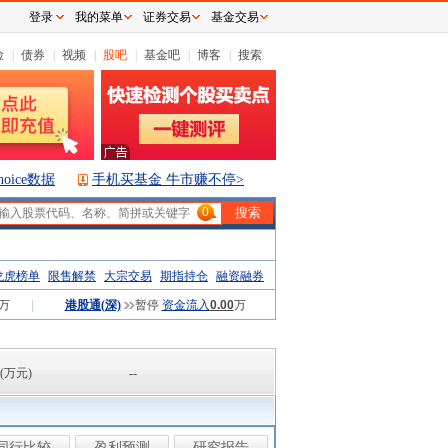
登录
我的菜单
证券交易
基金交易
险
|
债券
|
视频
|
股吧
|
基金吧
|
博客
|
搜索
hoice数据
手机买基金 牛市赚不停>
0
龙虎榜单
限售解禁
大宗交易
期指持仓
融资融券
万
|
港股通(深)
暂停
资金流入
0.00
万
(万元)
--
同行比较
盈利预测
研究报告