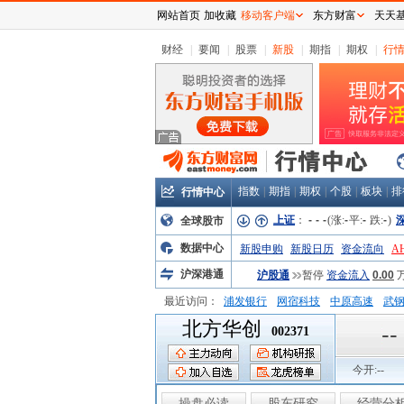
网站首页
加收藏
移动客户端
东方财富
天天
财经
|
要闻
|
股票
|
新股
|
期指
|
期权
|
行
指数
|
期指
|
期权
|
个股
|
板块
|
排
行情中心
上证
：
-
-
-
(涨:
-
平:
-
跌:
-
)
全球股市
数据中心
新股申购
新股日历
资金流向
A
沪深港通
沪股通
暂停
资金流入
0.00
最近访问：
浦发银行
网宿科技
中原高速
武
北方华创
弘业股份
富临运业
隆基机械
中
--
002371
今开:
--
操盘必读
股东研究
经营分