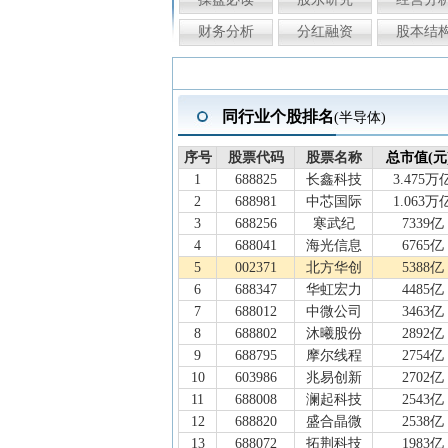
财务分析
分红融资
股本结
同行业个股排名
(半导体)
序号
序号
股票代码
股票代码
股票名称
股票名称
总市值(元
总市值(元
1
688825
长鑫科技
3.475万
2
688981
中芯国际
1.063万
3
688256
寒武纪
7339亿
4
688041
海光信息
6765亿
5
002371
北方华创
5388亿
6
688347
华虹宏力
4485亿
7
688012
中微公司
3463亿
8
688802
沐曦股份
2892亿
9
688795
摩尔线程
2754亿
10
603986
兆易创新
2702亿
11
688008
澜起科技
2543亿
12
688820
盛合晶微
2538亿
13
688072
拓荆科技
1983亿