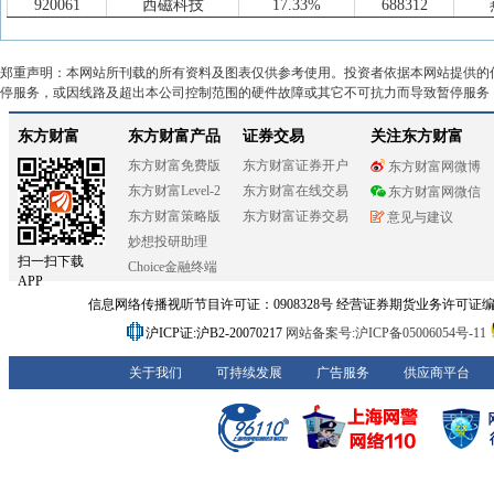
920061
西磁科技
17.33%
688312
34
002031
巨轮智能
115.2亿
100.3亿
688328
深科达
16.86%
301013
35
603011
合锻智能
112.1亿
112.1亿
603011
合锻智能
16.67%
002779
36
301013
利和兴
106.2亿
86.01亿
郑重声明：本网站所刊载的所有资料及图表仅供参考使用。投资者依据本网站提供的
300151
昌红科技
15.72%
688328
37
002204
大连重工
103.3亿
103.3亿
停服务，或因线路及超出本公司控制范围的硬件故障或其它不可抗力而导致暂停服务
301200
大族数控
14.67%
001256
38
900925
机电B股
101.3亿
20.19亿
002774
快意电梯
13.75%
001400
39
300159
新研股份
100.7亿
56.38亿
688531
日联科技
13.61%
300151
40
300415
伊之密
99.71亿
96.42亿
300756
金马游乐
13.53%
300103
41
300382
斯莱克
92.85亿
92.84亿
688312
燕麦科技
13.47%
300756
42
900947
振华B股
92.09亿
34.10亿
002837
英维克
13.09%
688400
43
688128
中国电研
90.89亿
90.89亿
300084
海默科技
12.57%
688700
44
603169
兰石重装
88.96亿
88.96亿
300103
达刚控股
12.03%
002774
45
300499
高澜股份
88.83亿
78.98亿
603159
上海亚虹
11.03%
002667
46
300151
昌红科技
88.18亿
61.06亿
300307
慈星股份
10.79%
600545
47
002960
青鸟智控
85.25亿
78.33亿
001400
江顺科技
10.29%
300084
48
688789
宏华数科
81.28亿
81.28亿
688755
汉邦科技
9.91%
300499
49
300540
蜀道装备
79.91亿
72.58亿
600262
北方股份
9.90%
920061
50
002730
电光科技
79.87亿
76.33亿
600545
卓郎智能
9.88%
603800
51
600545
卓郎智能
79.56亿
79.56亿
001225
和泰机电
9.56%
603391
52
002527
新时达
78.44亿
62.57亿
603081
大丰实业
8.66%
300931
53
002833
弘亚数控
77.66亿
53.05亿
688400
凌云光
8.59%
300307