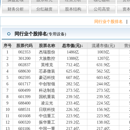
财务分析
分红融资
股本结构
公司高管
资
|
同行业个股排名
同行业个股排名
(专用设备)
序号
序号
股票代码
股票代码
股票名称
股票名称
总市值(元)↓
总市值(元)
流通市值(元)
流通市值(元)
营
营
1
002353
杰瑞股份
1486亿
1003亿
2
301200
大族数控
1388亿
1207亿
3
002837
英维克
712.4亿
631.9亿
4
688630
芯碁微装
625.6亿
562.5亿
5
002595
豪迈科技
607.8亿
603.6亿
6
601717
中创智领
282.5亿
244.0亿
7
600499
科达制造
273.5亿
273.5亿
8
601399
国机重装
239.5亿
239.5亿
9
688400
凌云光
233.4亿
224.5亿
10
688531
日联科技
226.3亿
156.9亿
11
601608
中信重工
223.9亿
223.9亿
12
600320
振华重工
219.2亿
138.0亿
13
601106
中国一重
217.4亿
217.4亿