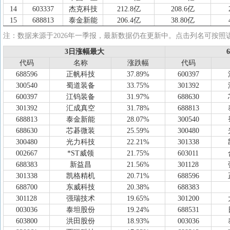
14
603337
杰克科技
212.8亿
208.6亿
15
688813
泰金新能
206.4亿
38.80亿
16
688596
正帆科技
204.3亿
204.3亿
注：数据来源于2026年一季报，最新数据仍在更新中。点击列名可按照
17
600582
天地科技
198.7亿
198.7亿
3日涨幅最大
3日涨幅最大
18
002611
东方精工
198.1亿
163.3亿
代码
代码
名称
名称
涨跌幅
涨跌幅
代码
代码
19
600835
上海机电
192.0亿
153.7亿
688596
正帆科技
37.89%
600397
20
688700
东威科技
187.4亿
187.4亿
300540
蜀道装备
33.75%
301392
21
600397
江钨装备
182.3亿
182.3亿
600397
江钨装备
31.97%
688630
22
301392
汇成真空
175.7亿
71.67亿
301392
汇成真空
31.78%
688813
23
301128
强瑞技术
165.6亿
145.6亿
688813
泰金新能
28.07%
300540
24
601369
陕鼓动力
164.2亿
162.6亿
688630
芯碁微装
25.59%
300480
25
301338
凯格精机
152.4亿
111.0亿
300480
光力科技
22.21%
301338
26
601038
一拖股份
148.3亿
96.59亿
002667
*ST威领
21.75%
603011
27
002690
美亚光电
135.3亿
66.54亿
688383
新益昌
21.56%
301128
28
002779
中坚科技
131.1亿
117.7亿
301338
凯格精机
20.71%
688596
29
603800
洪田股份
129.8亿
129.8亿
688700
东威科技
20.38%
688383
30
300480
光力科技
129.8亿
94.69亿
301128
强瑞技术
19.65%
301200
31
603698
航天工程
128.9亿
128.9亿
003036
泰坦股份
19.24%
688531
32
688383
新益昌
120.5亿
120.5亿
603800
洪田股份
18.93%
003036
33
003036
泰坦股份
116.2亿
116.2亿