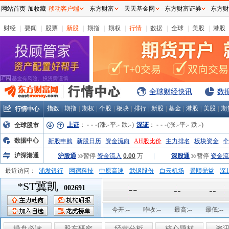
网站首页
加收藏
移动客户端
东方财富
天天基金网
东方财富证券
东方财
财经
|
要闻
|
股票
|
新股
|
期指
|
期权
|
行情
|
数据
|
全球
|
美股
|
港股
全球财经快讯
数
指数
|
期指
|
期权
|
个股
|
板块
|
排行
|
新股
|
基金
|
港股
|
美股
|
期
行情中心
上证
：
-
-
-
(涨:
-
平:
-
跌:
-
)
深证
：
-
-
-
(涨:
-
平:
-
跌:
-
)
全球股市
数据中心
新股申购
新股日历
资金流向
AH股比价
主力排名
板块资金
个
沪深港通
沪股通
暂停
资金流入
0.00
万
|
深股通
暂停
资金流
最近访问：
浦发银行
网宿科技
中原高速
武钢股份
白云机场
景顺鼎益
深1
*ST冀凯
弘业股份
富临运业
隆基机械
中国一重
中航精机
江铃汽车
--
002691
--
--
今开:
--
昨收:
--
最高:
--
最低:
--
操盘必读
股东研究
经营分析
核心题材
资