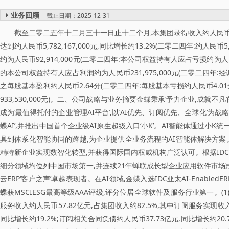
业务回顾
截止日期：2025-12-31
截至二零二五年十二月三十一日止十二个月,本集团录得收入约人民币7,006,0
达到约人民币5,782,167,000元,同比增长约13.2%(二零二四年:约人
约为人民币92,914,000元(二零二四年:本公司权益持有人应占亏损约为人
的本公司权益持有人应占利润约为人民币231,975,000元(二零二四年:
之每股基本盈利约人民币2.64分(二零二四年:每股基本亏损约人民币4.01分
933,530,000元)。二、公司战略与业务摘要金蝶秉承‘予力企业,成
成为‘最值得托付的企业管理AI平台’,以‘AI优先、订阅优先、全球化’为战
蝶AI’,并推出中国首个企业级AI原生超级入口‘小K’。AI智能体通过小
具到体系化智能协同的跨越,为企业提供全业务流程的AI智能体解决方案
精特新企业实现数智化转型,并获得国际国内权威机构广泛认可。根据IDC报
细分领域均位列中国市场第一,并连续21年蝉联成长型企业应用软件市场冠军。金
云ERP‘客户之声’卓越表现者。在AI领域,金蝶入选IDC亚太AI-Enabled
蝶获MSCIESG最高等级AAA评级,评分位居全球软件及服务行业第一。
服务收入约人民币57.82亿元,占集团收入约82.5%,其中订阅服务实现收入
同比增长约19.2%;订阅相关合同负债约人民币37.73亿元,同比增长约2