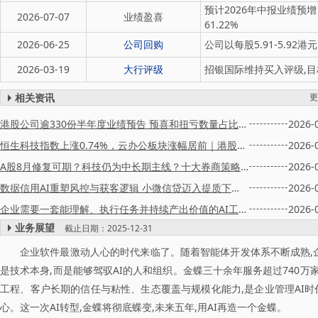
预计2026年中报业绩预增
2026-07-07
业绩盈喜
61.22%
2026-06-25
公司回购
公司以每股5.91-5.92港
2026-03-19
大行评级
招银国际维持买入评级,目
相关资讯
更
港股公司逾330份半年度业绩预告 预喜和扭亏数量占比超五成
2026-
恒生科技指数上涨0.74%，云办公板块涨幅居前｜港股午评
2026-
A股8月修复可期？科技仍为中长期主线？十大券商策略来了
2026-
数据信用AI重塑风控与获客逻辑 小微信贷迈入提质下半场
2026-
企业需要一套能理解、执行任务并持续产出价值的AI工程体系｜WAIC 2026
2026-
业务展望
截止日期：2025-12-31
企业软件最激动人心的时代来临了。随着智能体开发体系不断成熟,企
是技术本身,而是能够驾驭AI的人和组织。金蝶三十余年服务超过740
工程、客户长期的信任与粘性、生态覆盖与规模化能力,是企业管理AI
心。这一次AI转型,金蝶将彻底蝶变,未来五年,用AI再造一个金蝶。