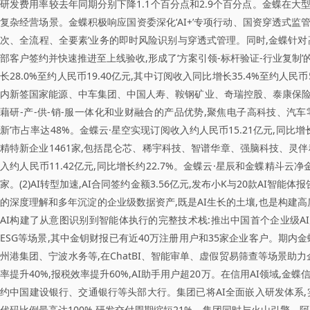
研发费用率较去年同期分别下降1.1个百分点和2.9个百分点。金蝶在大
复杂经营场景。金蝶积极响应国资委深化‘AI+’专项行动、国资穿透式监
次、全流程、全要素’业务的即时风险识别与穿透式管理。同时,金蝶针对
部客户签约并快速推进至上线验收,形成了‘方案引领-标杆验证-行业复制
长28.0%至约人民币19.40亿元,其中订阅收入同比增长35.4%至约人民币5.2
内新签国家能源、中车集团、中国人寿、鞍钢矿业、奇瑞控股、泰康保险、
藉研-产-供-销-服一体化和业财融合的产品优势,聚焦电子高科技、汽
新’市占率达48%。金蝶云·星空实现订阅收入约人民币15.21亿元,同比增
精特新企业1461家,包括昆仑芯、稀宇科技、智谱华章、强脑科技、灵
入约人民币11.42亿元,同比增长约22.7%。金蝶云·星辰和金蝶精斗云净
家。(2)AI转型加速,AI合同签约金额3.56亿元,发布小K与20款AI智能体
的深度理解和多年沉淀的企业级数据资产,既是AI生长的土壤,也是构建高
AI构建了从意图识别到智能体执行的完整技术栈:推出中国首个企业级AI
ESG等场景,其中金钥财报已有近40万注册用户和35家企业客户。期内
州港集团、宁波水务等,在ChatBI、智能审单、虚假贸易筛查等场景助
率提升40%,报税效率提升60%,AI助手用户超20万。在信用AI领域,
约中国建设银行、交通银行等头部大行。集团已将AI全面嵌入研发体系,实
代码比例最高达100%,研发交付周期缩短21%。集团同时与火山引擎、