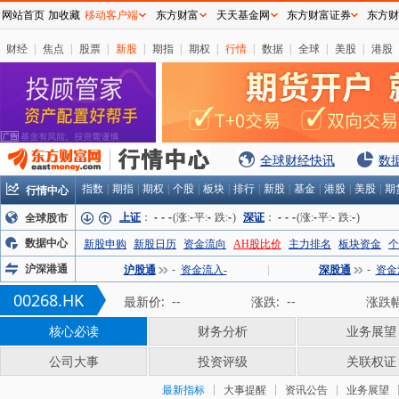
网站首页
加收藏
移动客户端
东方财富
天天基金网
东方财富证券
东方财
财经
|
焦点
|
股票
|
新股
|
期指
|
期权
|
行情
|
数据
|
全球
|
美股
|
港股
全球财经快讯
数
行情中心
指数
|
期指
|
期权
|
个股
|
板块
|
排行
|
新股
|
基金
|
港股
|
美股
|
期
上证
：
-
-
-
(涨:
-
平:
-
跌:
-
)
深证
：
-
-
-
(涨:
-
平:
-
跌:
-
)
全球股市
数据中心
新股申购
新股日历
资金流向
AH股比价
主力排名
板块资金
个
沪深港通
沪股通
-
资金流入-
|
深股通
-
资金
00268.HK
最新价:
--
涨跌:
--
涨跌幅
核心必读
财务分析
业务展望
公司大事
投资评级
关联权证
最新指标
大事提醒
资讯公告
业务展望