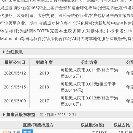
局提速,海外新签463家企业客户金蝶加速全球化布局,报告期内已在卡塔
代服务、装备制造、大宗贸易、医药等核心行业,客户包括马来西亚振兴集团、晶晨半导
行业领军企业。期内,金蝶成功树立多个全球化标杆:为新加坡中航油构建
转型标杆;为越南NEOTEK完善本土税务海关对接体系;中标卡塔尔Heje
Malomatia等当地伙伴持续深化合作,将AI能力与本地化服务深度融合
分红派息
最新公告日
财政年度
分红方案
分
每股派人民币0.011元(相当于港
2020/05/12
2019
年
币0.012元)
每股派人民币0.01元(相当于港
2019/05/15
2018
年
币0.0114元)
每股派人民币0.013元(相当于港
2018/05/09
2017
年
币0.016元)
董事及股东权益
截止日期：2025-12-31
直接/间接持股方
权益股份(股)
权益占比
徐少春
董事
7.033亿
19.81%
直