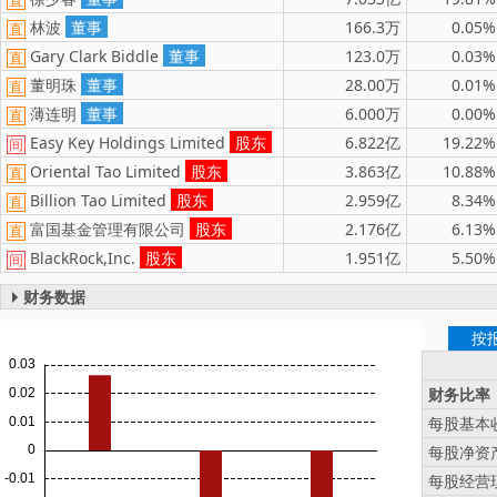
林波
董事
166.3万
0.05%
直
Gary Clark Biddle
董事
123.0万
0.03%
直
董明珠
董事
28.00万
0.01%
直
薄连明
董事
6.000万
0.00%
直
Easy Key Holdings Limited
股东
6.822亿
19.22%
间
Oriental Tao Limited
股东
3.863亿
10.88%
直
Billion Tao Limited
股东
2.959亿
8.34%
直
富国基金管理有限公司
股东
2.176亿
6.13%
直
BlackRock,Inc.
股东
1.951亿
5.50%
间
财务数据
按
财务比率
每股基本收
每股净资产
每股经营现