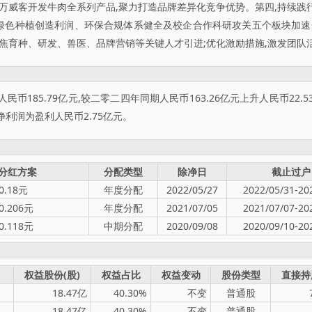
;万威客开发牛肉全系列产品,聚力打造品牌差异化竞争优势。第四,持续践
绿色种植创造利润、环保合规体系健全及校企合作科研攻关五个板块加速开
聚焦育种、研发、兽医、品牌营销等关键人才引进;优化激励措施,激发团队
币185.79亿元,较二零二四年同期人民币163.26亿元上升人民币22
净利润为盈利人民币2.75亿元。
分红方案
分配类型
除净日
截止过户
.18元
年度分配
2022/05/27
2022/05/31-20
.206元
年度分配
2021/07/05
2021/07/07-20
.118元
中期分配
2020/09/08
2020/09/10-20
权益股份(股)
权益占比
权益变动
股份类型
直接持
18.47亿
40.30%
不变
普通股
18.47亿
40.30%
不变
普通股