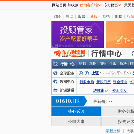
网站首页
加收藏
移动客户端
东方财富
天天
财经
|
焦点
|
股票
|
新股
|
期指
|
期权
|
行
行情中心
指数
|
期指
|
期权
|
个股
|
板块
|
排
上证
：
-
-
-
(涨:
-
平:
-
跌:
-
)
全球股市
数据中心
新股申购
新股日历
资金流向
A
沪深港通
沪股通
-
资金流入-
01610.HK
最新价:
--
核心必读
财务分
公司大事
投资评
最新指标
大事