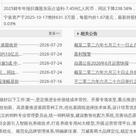
2025财年年报归属股东应占溢利-7.459亿人民币，同比下降238.58%，
宁泉资产于2025-10-17增持631.3万股，每股均价1.67港元，最新持
0.03%
更多>>
相关公告
｜港股收评
2026-07-29
生猪销售价格走低，中粮家佳康调整前净亏损约10亿元至12亿元，同比大幅转亏
2026-07-24
盈利预警
港股公告精选｜裕元集团上半年盈利或同比降逾5成 中国中冶前6月新签合同额超4100亿元
2026-07-24
自愿公告2026年6月运营快报
中粮家佳康：调整前净亏损约10亿元至12亿元，同比由盈转亏
2026-07-24
车股涨幅居前
2026-07-16
于二零二六年六月二十六日举行
,做好以下工作:第一,坚定推进全价值链成本管控。开展专项攻坚,重点推
科技创新。高质量推进基因育种工作,优化基因组选择技术体系,设计培育优
成立的饲料专业管理委员会,统一饲料研发,建设数智化配方系统,完善动态
项目全面引入智能化养殖技术,打造养殖专用AI大模型,升级运营管理平台,
系统化、规范化品牌管理体系,明确家佳康、万威客两大品牌定位,稳定生鲜