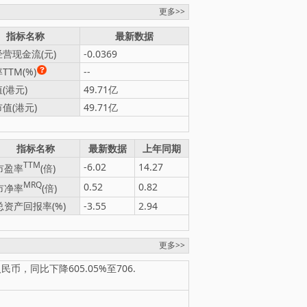
更多>>
指标名称
最新数据
营现金流(元)
-0.0369
TTM(%)
--
(港元)
49.71亿
值(港元)
49.71亿
指标名称
最新数据
上年同期
TTM
-6.02
14.27
市盈率
(倍)
MRQ
0.52
0.82
市净率
(倍)
总资产回报率(%)
-3.55
2.94
更多>>
币，同比下降605.05%至706.