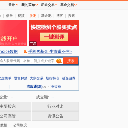
登录
我的菜单
证券交易
基金交易
险
|
债券
|
视频
|
股吧
|
基金吧
|
博客
|
搜索
hoice数据
手机买基金 牛市赚不停>
0
龙虎榜单
限售解禁
大宗交易
期指持仓
融资融券
|
港股通(深)
-
净买额-
交量:
--
成交额:
--
主要股东
行业对比
公司高管
资讯公告
务数据
公司概况