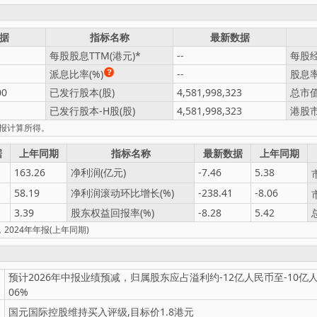
据
指标名称
最新数据
每股股息TTM(港元)
--
每股经
派息比率(%)
--
股息率
00
已发行股本(股)
4,581,998,323
总市值
已发行股本-H股(股)
4,581,998,323
港股市
年报计算所得。
据
上年同期
指标名称
最新数据
上年同期
163.26
净利润(亿元)
-7.46
5.38
58.19
净利润滚动环比增长(%)
-238.41
-8.06
3.39
股东权益回报率(%)
-8.28
5.42
2024年年报(上年同期)
预计2026年中报业绩预减，归属股东应占溢利约-12亿人民币至-10亿人民
06%
国元国际控股维持买入评级,目标价1.8港元