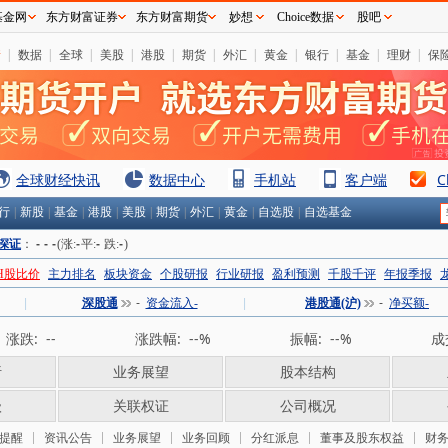
基金网
东方财富证券
东方财富期货
妙想
Choice数据
股吧
情
|
数据
|
全球
|
美股
|
港股
|
期货
|
外汇
|
黄金
|
银行
|
基金
|
理财
|
保
全球财经快讯
数据中心
手机站
客户端
C
行
|
新股
|
基金
|
港股
|
美股
|
期货
|
外汇
|
黄金
|
自选股
|
自选基金
深证
：
-
-
-
(涨:
-
平:
-
跌:
-
)
H股比价
主力排名
板块资金
个股研报
行业研报
盈利预测
千股千评
年报季报
|
深股通
-
资金流入-
|
港股通(沪)
-
净买额-
涨跌:
--
涨跌幅:
--%
振幅:
--%
成
析
业务展望
股本结构
级
关联权证
公司概况
提醒
资讯公告
业务展望
业务回顾
分红派息
董事及股东权益
财