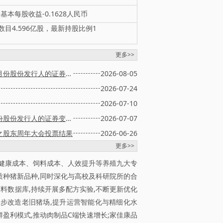
基本每股收益-0.1628人民币
股数目4.596亿股，最新持股比例1
更多>>
截至二零二六年七月三十一日止月份股份发行人的证券变动月报表
2026-08-05
2026-07-24
2026-07-10
截至二零二六年六月三十日止月份股份发行人的证券变动月报表
2026-07-07
之股东周年大会投票结果
2026-06-26
更多>>
进健康成本、饲料成本、人效提升等养殖九大专
质种猪新品种,同时深化与高校及科研院所的合
原料数据库,持续开展多配方实验,不断更新优化
逐步改造老旧猪场,提升运营智能化与精细化水
盈利模式,推动肉制品C端快速增长;家佳康品