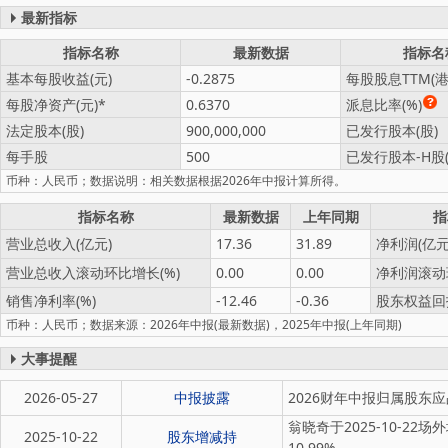
最新指标
指标名称
最新数据
指标名
基本每股收益(元)
-0.2875
每股股息TTM(港
每股净资产(元)
0.6370
派息比率(%)
法定股本(股)
900,000,000
已发行股本(股)
每手股
500
已发行股本-H股(
币种：人民币；数据说明：相关数据根据2026年中报计算所得。
指标名称
最新数据
上年同期
指
营业总收入(亿元)
17.36
31.89
净利润(亿元
营业总收入滚动环比增长(%)
0.00
0.00
净利润滚动
销售净利率(%)
-12.46
-0.36
股东权益回报
币种：人民币；数据来源：2026年中报(最新数据)，2025年中报(上年同期)
大事提醒
2026-05-27
中报披露
2026财年中报归属股东应占
翁晓奇于2025-10-22
2025-10-22
股东增减持
10.99%