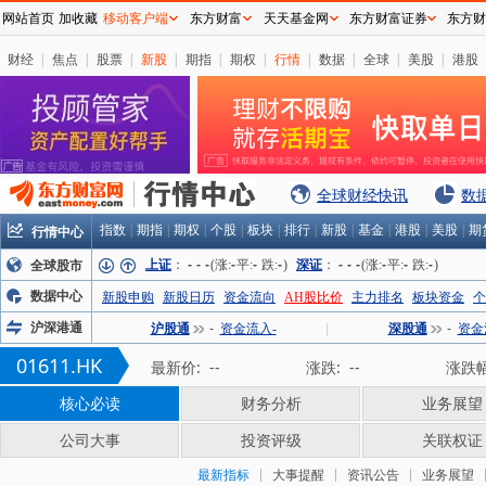
网站首页
加收藏
移动客户端
东方财富
天天基金网
东方财富证券
东方财
财经
|
焦点
|
股票
|
新股
|
期指
|
期权
|
行情
|
数据
|
全球
|
美股
|
港股
全球财经快讯
数
行情中心
指数
|
期指
|
期权
|
个股
|
板块
|
排行
|
新股
|
基金
|
港股
|
美股
|
期
上证
：
-
-
-
(涨:
-
平:
-
跌:
-
)
深证
：
-
-
-
(涨:
-
平:
-
跌:
-
)
全球股市
数据中心
新股申购
新股日历
资金流向
AH股比价
主力排名
板块资金
个
沪深港通
沪股通
-
资金流入-
|
深股通
-
资金
01611.HK
最新价:
--
涨跌:
--
涨跌幅
核心必读
财务分析
业务展望
公司大事
投资评级
关联权证
最新指标
大事提醒
资讯公告
业务展望