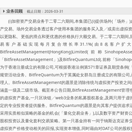
业务回顾
截止日期：2026-03-31
(i)加密资产交易业务于二零二六期间,本集团已(i)提供场外(「场外
产交易。场外交易业务透过客户使用本集团的服务买入及╱或卖出虚拟资
以更隐私、更低的滑点和更优惠的价格执行大额交易。于二零二六期间,除B
易客户基础实现每月复合增长率31.1%(由8名客户扩大至
BitfireAssetManagement(HongKong)Limited(前称Si
「BitfireAssetManagement」)及BitfireQuantumLtd(.前称「Sino
为于香港注册成立的有限公司,可根据香港法例第571章证券及期货条例(「证
规管活动业务。BitfireQuantum为于英属处女群岛注册成立的有
理人。BitfireAssetManagement的愿景是消除传统与虚拟资
涵盖一级及二级市场。截至本公告日期,BitfireAssetManagement管理包
的虚拟资产基金,一只区块链╱web3业务的私募股权基金,及两只用于虚拟资产投
定的专业投资者提供服务。BitfireQuantum的愿景是向其客户
采用实质相似策略的基金的机会(「量化交易业务」),以及数字资产财资公司(「
股权投资以及量化套利交易策略。第一只基金持有一间于纳斯达克证券交
虚拟资产价格变动相关的回报,实现资本增值,同时藉由对DAT公司的股权投