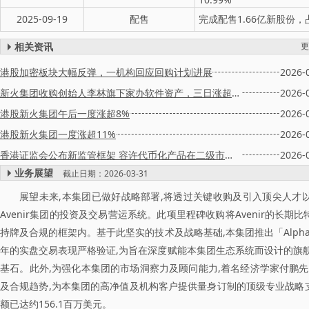
2025-09-19
配售
完成配售1.66亿新股份，占
相关资讯
更
港股加密板块大幅反弹，一机构回应回购计划进展
2026-
新火集团收购创始人李林旗下家办软件资产，三日涨超34%
2026-
港股新火集团午后一度涨超8%
2026-
港股新火集团一度涨超11%
2026-
香港证监会公布新监管框架 容许代币化产品在二级市场买卖
2026-
业务展望
截止日期：2026-03-31
展望未来,本集团已做好战略部署,将透过关键收购及引入顶尖人才
Avenir集团的投资及交易营运系统。此项里程碑收购将Avenir的长
持牌及合规的框架内。基于此坚实的技术及战略基础,本集团推出「Alpha
年的实盘交易表现严格验证,为旨在深度赋能本集团生态系统而设计的旗
基石。此外,为强化本集团的市场洞察力及顾问能力,着名经济学家付鹏
及合规趋势,为本集团的高净值及机构客户提供量身订制的顶级专业战略
额已达约156.1百万美元。