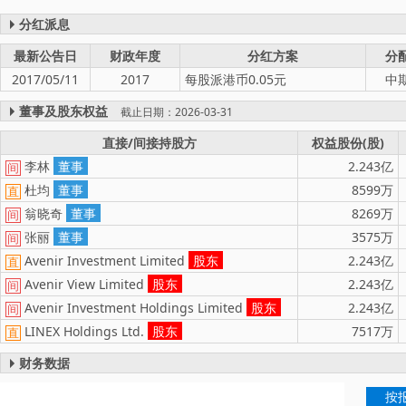
分红派息
最新公告日
财政年度
分红方案
分
2017/05/11
2017
每股派港币0.05元
中
董事及股东权益
截止日期：2026-03-31
直接/间接持股方
权益股份(股)
李林
董事
2.243亿
间
杜均
董事
8599万
直
翁晓奇
董事
8269万
间
张丽
董事
3575万
间
Avenir Investment Limited
股东
2.243亿
直
Avenir View Limited
股东
2.243亿
间
Avenir Investment Holdings Limited
股东
2.243亿
间
LINEX Holdings Ltd.
股东
7517万
直
财务数据
按