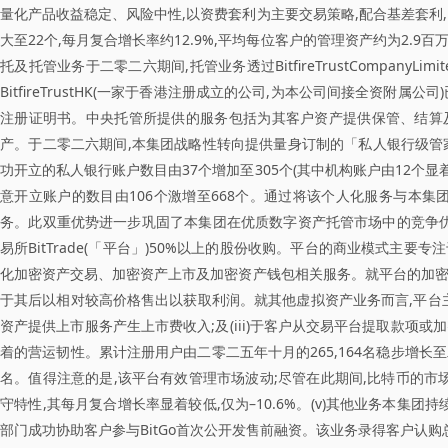
量化产品收益稳定、风险中性,以资费套利为主要交易策略,配合基差套利
大至22个,每月复合增长率约12.9%,平均每位客户的管理资产约为2.9百
托及托管业务于二零二六期间,托管业务透过BitfireTrustCompanyLimited(
BitfireTrustHK(一家于香港注册成立的公司,为本公司间接全资附
注册证明书。中央托管所提供的服务包括为其客户资产提供保管、结算
产。于二零二六期间,本集团战略性转向提供量身订制的「私人银行级管
功开立的私人银行账户数目由37个增加至305个(其中机构账户由12个显着
意开立账户的数目由106个激增至668个。通过将该个人化服务与本
务。此双重优势进一步巩固了本集团在优质数字资产托管市场中的竞争优势。
易所BitTrade(「平台」)50%以上的股份收购。平台的商业模式主
化加密资产交易、加密资产上市及加密资产钱包相关服务。就平台的加密
于其后以相对较高价格售出以获取利润。就其他虚拟资产业务而言,平台主要
资产提供上市服务产生上市费收入;及(iii)于客户从交易平台提取款项或
着的营运韧性。累计注册用户由二零二五年十月的265,164名稳步增长至二零二
名。值得注意的是,该平台有效管理市场波动;尽管在此期间,比特币的市场
守特性,其每月复合增长率显着较低,仅为–10.6%。(v)其他业务本
部门成功协助客户参与BitGo首次公开发售前融资。该业务录得客户认购总额