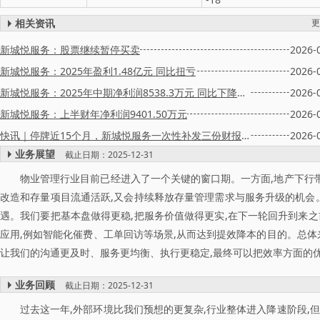
相关资讯
更
新城悦服务：股票继续暂停买卖
2026-
新城悦服务：2025年盈利1.48亿元 同比扭亏
2026-
新城悦服务：2025年中期净利润8538.3万元 同比下降71.69%
2026-
新城悦服务：上半财年净利润9401.50万元
2026-
快讯｜停牌近15个月，新城悦服务一次性补发三份财报，复牌仍无时间表
2026-
业务展望
截止日期：2025-12-31
物业管理行业目前已经进入了一个关键的窗口期。一方面,地产下行带
改造和存量项目流通活跃,又会持续释放存量管理需求与服务升级的机会
遇。我们要把基本盘做得更稳,把服务价值做得更实,在下一轮回升到来之
应用,例如智能化催费、工单回访等场景,从而达到提效降本的目的。总体
让我们的沟通更及时、服务更均衡、执行更稳定,最终可以把效率方面的
业务回顾
截止日期：2025-12-31
过去这一年,外部环境比我们预想的更复杂,行业整体进入降速阶段,