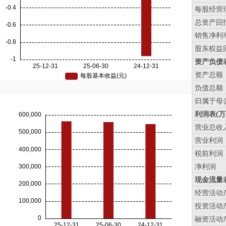
每股经营现
总资产回报
销售净利率
股东权益回
资产负债表
资产总额
负债总额
归属于母
利润表(万
营业总收
营业利润
税前利润
净利润
现金流量表
经营活动
投资活动
融资活动