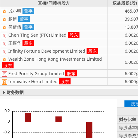
直接/间接持股方
权益股份(股)
戚小明
董事
465.0
直
杨博
董事
39.90
直
吴倩倩
董事
13.80
直
Chen Ting Sen (PTC) Limited
股东
6.002
间
王振华
股东
6.002
间
Infinity Fortune Development Limited
股东
6.002
间
Wealth Zone Hong Kong Investments Limited
直
6.002
股东
First Priority Group Limited
股东
6.002
间
Innovative Hero Limited
股东
6.000
直
财务数据
按
财务比率
每股基本收
每股净资产