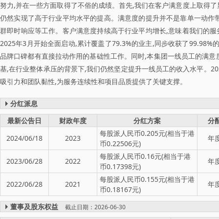
努力,并在一些方面取得了不俗的成绩。首先,我们在客户满意度上取得了
仍然实现了高于行业平均水平的提高。满意度的提升并不是靠单一动作带
群即时响应等工作。客户满意度持续高于行业平均增长,意味着我们的服
2025年3月开始全面启动,累计覆盖了79.3%的业主,同步收获了99.
品牌口碑都有直接拉动作用的基础性工作。同时,本集团一线员工的满意
基,在行业整体承压的背景下,我们仍然坚定提升一线员工的收入水平。20
吸引力和团队黏性,为服务连续性和项目品质提供了关键支撑。
分红派息
最新公告日
财政年度
分红方案
分
每股派人民币0.205元(相当于港
2024/06/18
2023
年
币0.22506元)
每股派人民币0.16元(相当于港
2023/06/28
2022
年
币0.17398元)
每股派人民币0.155元(相当于港
2022/06/28
2021
年
币0.18167元)
董事及股东权益
截止日期：2026-06-30