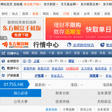
网站首页
加收藏
移动客户端
东方财富
天天基金网
东方财富证券
东方财
财经
|
焦点
|
股票
|
新股
|
期指
|
期权
|
行情
|
数据
|
全球
|
美股
|
港股
全球财经快讯
数
行情中心
指数
|
期指
|
期权
|
个股
|
板块
|
排行
|
新股
|
基金
|
港股
|
美股
|
期
上证
：
-
-
-
(涨:
-
平:
-
跌:
-
)
深证
：
-
-
-
(涨:
-
平:
-
跌:
-
)
全球股市
数据中心
新股申购
新股日历
资金流向
AH股比价
主力排名
板块资金
个
沪深港通
沪股通
-
资金流入-
|
深股通
-
资金
01755.HK
最新价:
--
涨跌:
--
涨跌幅
核心必读
财务分析
业务展望
公司大事
投资评级
关联权证
最新指标
大事提醒
资讯公告
业务展望