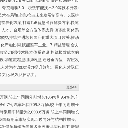
NPS提升;加快低线市场拓展,快速布局潜力市
夸克电驱3.0、极致节能技术2.0等技术开发;
沿技术布局和攻关,抢占未来发展制高点。5.深耕
差异化方案,打造ToB智慧出行解决方案,快速
、人才、合规等全方位体系支撑,夯实出海体系
主掌控,持续推进芯片国产化重大项目攻关,推动
产融协同,赋能整车主业。7.精益管理,合力
攻坚,加强技术降本体系建设,构筑极致成本的
建设,加速流程型组织转型,通过全方位、深层次
9.人才为本,激发活力提升效能。强化人才队伍
者文化,激发队伍活力。
更多>>
万辆,较上年同期分别增长10.4%和9.4%,汽车
6.7%;汽车出口709.8万辆,较上年同期增长
国品牌乘用车销量为2,093.6万辆,较上年同期增长
5年,我国商用车市场实现回暖向好与结构性增长。
富和基础设施持续改善等多重因素共同作用下,新能