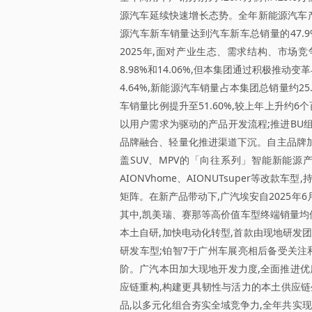
源汽车延续快速增长态势。全年新能源汽车产销分
源汽车新车销量达到汽车新车总销量的47.
2025年,面对产业生态、需求结构、市场竞
8.98%和14.06%,但本集团通过积极推
4.64%,新能源汽车销量占本集团总销量约25
车销量比例提升至51.60%,较上年上升约6
以用户需求为驱动的产品开发流程;推进BU组
品牌融合、轻量化推进渠道下沉。自主品牌加
盖SUV、MPV的「向往系列」智能新能源产
AIONVhome、AIONUTsuper等
矩阵。在新产品带动下,广汽埃安自2025年6
其中,凯美瑞、赛那等高价值车型终端销量均位列
本土自研,加快电动化转型,首款由现地研发
研发车型;铂智7于广州车展亮相后备受关注和好
阶。广汽本田加大现地开发力度,全面推进优
应链重构,构建更具韧性与活力的本土供应链生
品,以多元化组合夯实全域竞争力,全年共实现