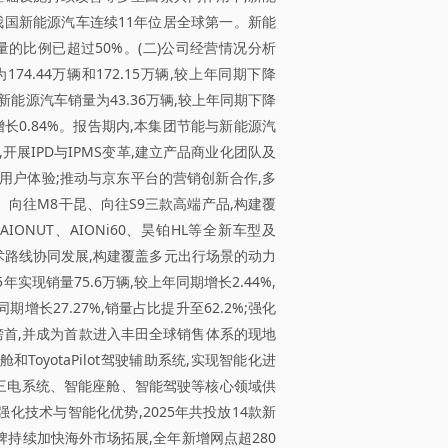
%,我国新能源汽车连续11年位居全球第一。新能
的比例已超过50%。(二)公司经营情况分析
.44万辆和172.15万辆,较上年同期下降
新能源汽车销量为43.36万辆,较上年同期下降
期增长0.84%。报告期内,本集团节能与新能源汽
开展IPD与IPMS变革,建立产品商业化团队及
善用户体验;推动与京东平台的营销创新合作,多
向往M8干昆、向往S9三款高端产品,构建覆
NUT、AIONi60、昊铂HL等全新车型及
双技术路线协同发展,构建覆盖多元出行场景的动力
现销量75.6万辆,较上年同期增长2.44%,
长27.27%,销量占比提升至62.2%;强化
榜首,并成为首款进入丰田全球销售体系的现地
oyotaPilot驾驶辅助系统,实现智能化进
进三电系统、智能座舱、智能驾驶等核心领域供
化技术与智能化优势,2025年共投放14款新
牌持续加快海外市场拓展,全年新增网点超280