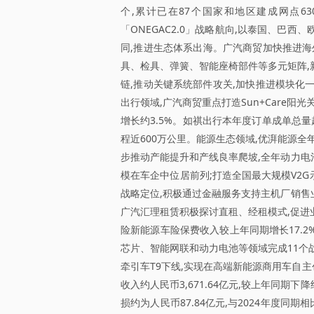
个,累计已在87个国家和地区建成网点6
「ONEGAC2.0」战略航向,以泰国、巴
同,推进生态体系出海。广汽商贸加快推进
具、检具、弹簧、智能座椅部件等多元矩阵,
链,推动关键系统部件攻关,加快推进模块化
出行领域,广汽商贸重点打造Sun+Care阳
增长约3.5%。如祺出行本年度订单成单总量超
程近600万公里。能源生态领域,优湃能源
步推动产能提升和产线良率爬坡,全年动力电池
模在车企中位居前列;打造全国最大规模V2
战略定位,积极通过金融服务支持主机厂销售
广汽汇理租赁积极探讨直租、经租模式,促进
险新能源车险保费收入较上年同期增长17.
芯片、智能网联和动力电池等领域完成11个战
牵引车T9下线,实现在高端新能源商用车自
收入约人民币3,671.64亿元,较上年同期下
损约为人民币87.84亿元,与2024年度同期相