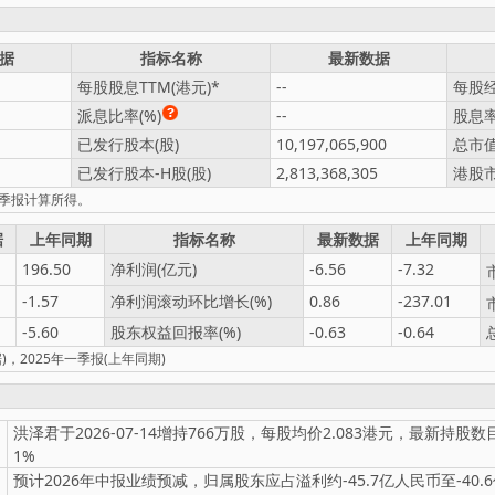
据
指标名称
最新数据
每股股息TTM(港元)
--
每股经
派息比率(%)
--
股息率
已发行股本(股)
10,197,065,900
总市值
已发行股本-H股(股)
2,813,368,305
港股市
一季报计算所得。
据
上年同期
指标名称
最新数据
上年同期
196.50
净利润(亿元)
-6.56
-7.32
-1.57
净利润滚动环比增长(%)
0.86
-237.01
-5.60
股东权益回报率(%)
-0.63
-0.64
，2025年一季报(上年同期)
洪泽君于2026-07-14增持766万股，每股均价2.083港元，最新持股数目
1%
预计2026年中报业绩预减，归属股东应占溢利约-45.7亿人民币至-40.6