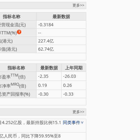
更多>>
指标名称
最新数据
营现金流(元)
-0.3184
TTM(%)
--
(港元)
227.4亿
值(港元)
62.74亿
指标名称
最新数据
上年同期
TTM
-2.35
-26.03
市盈率
(倍)
MRQ
0.19
0.26
市净率
(倍)
总资产回报率(%)
-0.30
-0.33
更多>>
4.252亿股，最新持股比例15.1
同类事件
亿人民币，同比下降59.95%至8