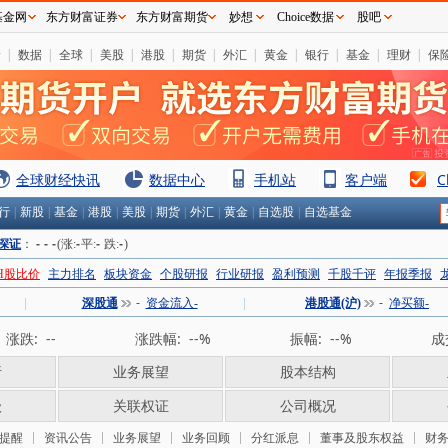
基金网
东方财富证券
东方财富期货
妙想
Choice数据
股吧
情
|
数据
|
全球
|
美股
|
港股
|
期货
|
外汇
|
黄金
|
银行
|
基金
|
理财
|
保
全球财经快讯
数据中心
手机站
客户端
C
行
|
新股
|
基金
|
港股
|
美股
|
期货
|
外汇
|
黄金
|
自选股
|
自选基金
深证
：
-
-
-
(涨:
-
平:
-
跌:
-
)
H股比价
主力排名
板块资金
个股研报
行业研报
盈利预测
千股千评
年报季报
|
深股通
-
资金流入-
|
港股通(沪)
-
净买额-
涨跌:
--
涨跌幅:
--%
振幅:
--%
成
析
业务展望
股本结构
级
关联权证
公司概况
提醒
资讯公告
业务展望
业务回顾
分红派息
董事及股东权益
财