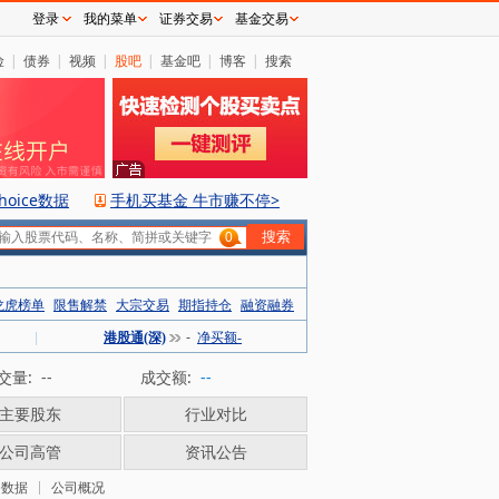
登录
我的菜单
证券交易
基金交易
险
|
债券
|
视频
|
股吧
|
基金吧
|
博客
|
搜索
hoice数据
手机买基金 牛市赚不停>
0
龙虎榜单
限售解禁
大宗交易
期指持仓
融资融券
|
港股通(深)
-
净买额-
交量:
--
成交额:
--
主要股东
行业对比
公司高管
资讯公告
务数据
公司概况