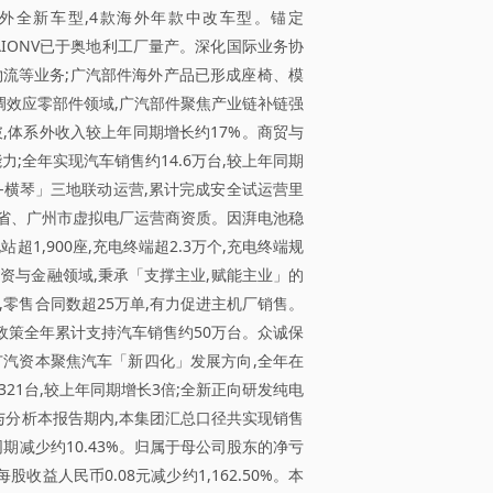
海外全新车型,4款海外年款中改车型。锚定
AIONV已于奥地利工厂量产。深化国际业务协
流等业务;广汽部件海外产品已形成座椅、模
调效应零部件领域,广汽部件聚焦产业链补链强
,体系外收入较上年同期增长约17%。商贸与
力;全年实现汽车销售约14.6万台,较上年同期
深圳-横琴」三地联动运营,累计完成安全试运营里
东省、广州市虚拟电厂运营商资质。因湃电池稳
,900座,充电终端超2.3万个,充电终端规
资与金融领域,秉承「支撑主业,赋能主业」的
零售合同数超25万单,有力促进主机厂销售。
政策全年累计支持汽车销售约50万台。众诚保
广汽资本聚焦汽车「新四化」发展方向,全年在
21台,较上年同期增长3倍;全新正向研发纯电
与分析本报告期内,本集团汇总口径共实现销售
年同期减少约10.43%。归属于母公司股东的净亏
股收益人民币0.08元减少约1,162.50%。本