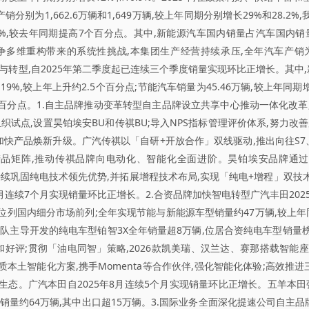
别为1,662.6万辆和1,649万辆,较上年同期分别增长29%和28.2
9%,较去年同期提高7个百分点。其中,新能源汽车国内销量占汽车国内销量
争多维重构带来的系统性挑战,本集团生产经营持续承压,全年汽车产销为174
动变革与转型,自2025年第二季度起已连续三个季度销量实现环比正增长。其中,
.19%,较上年上升约2.5个百分点;节能汽车销量为45.46万辆,较上年同
个百分点。1.自主品牌推动变革转型自主品牌设立共享中心推动一体化改革,
织试点,设置昊铂埃安BU和传祺BU;导入NPS指标管理评价体系,努力改
快产品焕新升级。广汽传祺以「自研+开放合作」双线驱动,推出向往S7、
品矩阵,推动传祺品牌向电动化、智能化全面进阶。昊铂埃安品牌通过AIO
改款车型,持续巩固纯电技术领先优势,并拓展增程技术布局,实现「纯电+增程」
月连续7个月实现销量环比正增长。2.合资品牌加快智电转型广汽丰田2025年实
国内细分市场前列;全年实现节能与新能源车型销量约47万辆,较上年同期增
团队主导开发的纯电车型铂智3X全年销量超8万辆,位居合资纯电车型销量
评;贯彻「油电同智」策略,2026款凯美瑞、汉兰达、赛那搭载智能座舱和T
质本土智能化方案,携手Momenta等合作伙伴,强化智能化体验;高效推
态。广汽本田自2025年8月连续5个月实现销量环比正增长。五羊本田强
销量约64万辆,其中出口超15万辆。3.国际业务全面深化提速公司自主品