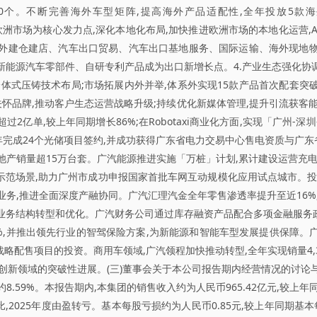
30个。不断完善海外车型矩阵,提高海外产品适配性,全年投放5款
西、欧洲市场为核心发力点,深化本地化布局,加快推进欧洲市场的本地化运营,
海外建仓建店、汽车出口贸易、汽车出口基地服务、国际运输、海外现地物
新能源汽车零部件、自研专利产品成为出口新增长点。4.产业生态强化协
一体式压铸技术布局;市场拓展内外并举,体系外实现15款产品首次配套突破
光关怀品牌,推动客户生态运营战略升级;持续优化新媒体管理,提升引流获客能
过2亿单,较上年同期增长86%;在Robotaxi商业化方面,实现「广州-
全年完成24个光储项目签约,并成功获得广东省电力交易中心售电资质与广
产销量超15万台套。广汽能源推进实施「万桩」计划,累计建设运营充电站超1
G示范场景,助力广州市成功申报国家首批车网互动规模化应用试点城市。投
业务,推进全面深度产融协同。广汽汇理汽金全年零售渗透率提升至近16%,
业务结构转型和优化。广汽财务公司通过库存融资产品配合多项金融服务
2%,并推出领先行业的智驾保险方案,为新能源和智能车型发展提供保障。
略配售项目的投资。商用车领域,广汽领程加快推动转型,全年实现销量4,3
主创新领域的突破性进展。(三)董事会关于本公司报告期内经营情况的讨论
降约8.59%。本报告期内,本集团的销售收入约为人民币965.42亿元,较上
比,2025年度由盈转亏。基本每股亏损约为人民币0.85元,较上年同期基本每