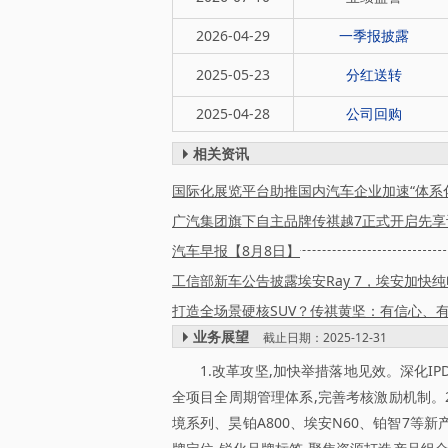
2026-04-29
一季报披露
2025-05-23
分红送转
2025-04-28
公司回购
相关资讯
国际化展览平台助推国内汽车企业加速“体系
广汽集团旗下自主品牌传祺越7正式开启先享
汽车早报【8月8日】
工信部新车公告披露埃安Ray 7，埃安加快
业务展望
截止日期：2025-12-31
1.改革攻坚,加快举措落地见效。深化IP
全项目全周期管理体系,完善考核激励机制。
境系列、昊铂A800、埃安N60、铂智7等