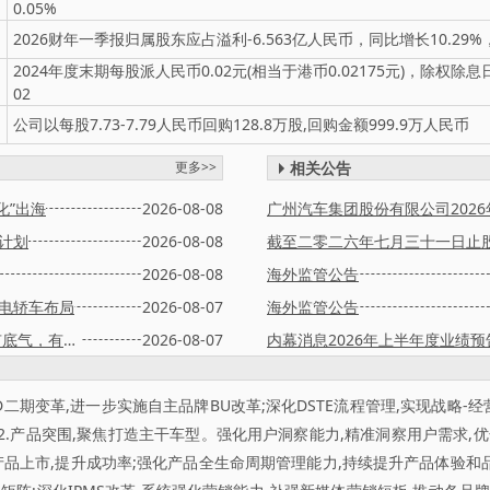
0.05%
2026财年一季报归属股东应占溢利-6.563亿人民币，同比增长10.29%
2024年度末期每股派人民币0.02元(相当于港币0.02175元)，除权除息日20
02
公司以每股7.73-7.79人民币回购128.8万股,回购金额999.9万人民币
更多>>
相关公告
化”出海
2026-08-08
广州汽车集团股份有限公司2026
计划
2026-08-08
2026-08-08
海外监管公告
纯电轿车布局
2026-08-07
海外监管公告
打造全场景硬核SUV？传祺黄坚：有信心、有底气，有实力
2026-08-07
内幕消息2026年上半年度业绩预
D二期变革,进一步实施自主品牌BU改革;深化DSTE流程管理,实现战略-
2.产品突围,聚焦打造主干车型。强化用户洞察能力,精准洞察用户需求,优
新产品上市,提升成功率;强化产品全生命周期管理能力,持续提升产品体验和