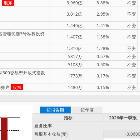
司
股东
3.960亿
3.88%
不变
3.012亿
2.95%
不变
1.440亿
1.41%
不变
富管理优选3号私募投资
1.407亿
1.38%
不变
1.310亿
1.28%
不变
5817万
0.57%
不变
5108万
0.50%
不变
300交易型开放式指数
1778万
0.17%
不变
券账户
股东
1480万
0.15%
不变
按报告期
按年度
指标
2026年一季报
财务比率
每股基本收益(元)
-0.060