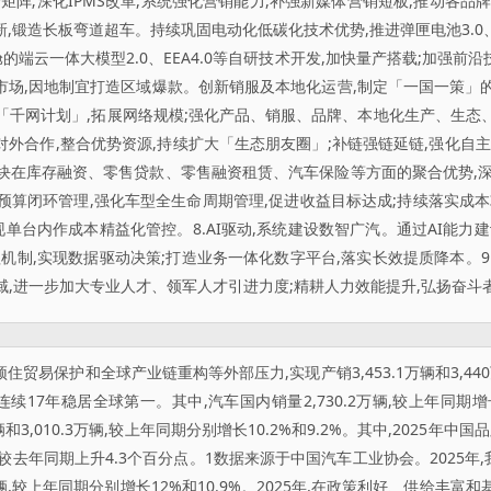
矩阵;深化IPMS改革,系统强化营销能力,补强新媒体营销短板,推动各品牌
,锻造长板弯道超车。持续巩固电动化低碳化技术优势,推进弹匣电池3.0、
端云一体大模型2.0、EEA4.0等自研技术开发,加快量产搭载;加强前
市场,因地制宜打造区域爆款。创新销服及本地化运营,制定「一国一策」的
实施「千网计划」,拓展网络规模;强化产品、销服、品牌、本地化生产、生态
对外合作,整合优势资源,持续扩大「生态朋友圈」;补链强链延链,强化自
块在库存融资、零售贷款、零售融资租赁、汽车保险等方面的聚合优势,深化
预算闭环管理,强化车型全生命周期管理,促进收益目标达成;持续落实成本
现单台内作成本精益化管控。8.AI驱动,系统建设数智广汽。通过AI能力
理机制,实现数据驱动决策;打造业务一体化数字平台,落实长效提质降本。
域,进一步加大专业人才、领军人才引进力度;精耕人力效能提升,弘扬奋斗
顶住贸易保护和全球产业链重构等外部压力,实现产销3,453.1万辆和3,440
续17年稳居全球第一。其中,汽车国内销量2,730.2万辆,较上年同期增长
万辆和3,010.3万辆,较上年同期分别增长10.2%和9.2%。其中,2025年中
%,较去年同期上升4.3个百分点。1数据来源于中国汽车工业协会。202
6万辆,较上年同期分别增长12%和10.9%。2025年,在政策利好、供给丰