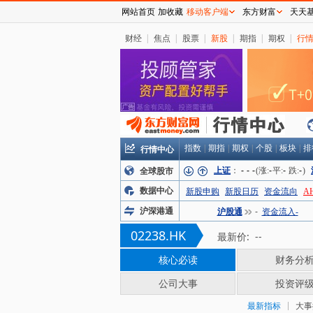
网站首页
加收藏
移动客户端
东方财富
天天
财经
|
焦点
|
股票
|
新股
|
期指
|
期权
|
行
行情中心
指数
|
期指
|
期权
|
个股
|
板块
|
排
上证
：
-
-
-
(涨:
-
平:
-
跌:
-
)
全球股市
数据中心
新股申购
新股日历
资金流向
A
沪深港通
沪股通
-
资金流入-
02238.HK
最新价:
--
核心必读
财务分
公司大事
投资评
最新指标
大事