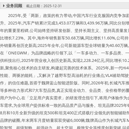
业务回顾
截止日期：2025-12-31
2025年,受「两新」政策的有力带动,中国汽车行业克服国内竞争
升。2025年,汽车产销累计完成3,453.07万辆和3,439.96万辆,同比分
年的重要里程碑,公司始终坚持研发创新、坚持长期主义、坚持高质量发展,
比增长7.23%。其中,海外年销售新车50.68万辆,同比增长11.60%
外销量再创历史新高;2025年全年,公司新能源车型全球销量为40.60万
在「ONEGWM」为品牌战略的引领下,以「一车多动力、一车多品类、
供科技出行,2025年营业收入创历史新高,实现2,228.24亿元,同比增
新,聚焦核心技术的自主研发,构建起完善的技术体系。2025年,新一代Hi
性能、两驱的能耗」,又解决了越野车型高油耗的行业痛点;VLA辅助驾
作」的信任难题,首搭于魏牌蓝山智能进阶版。同时,2026年初,长城汽
等多种动力形式和7大车型品类,真正实现全动力、全品类、全价格带的覆
用户为中心,在「立足用户真实需求」的研发理念指引下,将用户体验作为企
车需求,为全球用户提供标准一致的高品质产品与服务。坦克品牌2025年销量2
8月和10月全新升级的坦克500和坦克400正式搭载行业领先的智能辅
品牌的破圈,年末两车月度销量双双突破6,000辆;魏牌高山作为长城汽
阶智驾、超级智舱、超强动力、超大空间、极致安全等维度创新突破,问鼎2025