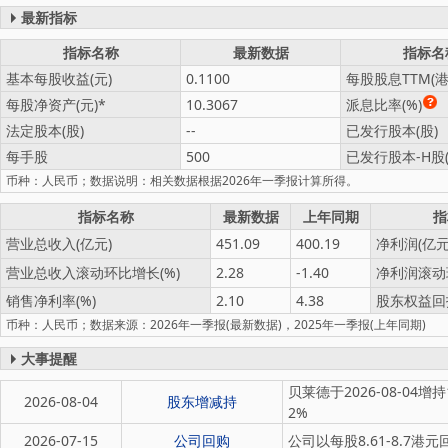
最新指标
指标名称
最新数据
指标名
基本每股收益(元)
0.1100
每股股息TTM(港
每股净资产(元)
10.3067
派息比率(%)
法定股本(股)
--
已发行股本(股)
每手股
500
已发行股本-H股(
币种：人民币；数据说明：相关数据根据2026年一季报计算所得。
指标名称
最新数据
上年同期
指
营业总收入(亿元)
451.09
400.19
净利润(亿元
营业总收入滚动环比增长(%)
2.28
-1.40
净利润滚动
销售净利率(%)
2.10
4.38
股东权益回报
币种：人民币；数据来源：2026年一季报(最新数据)，2025年一季报(上年同期)
大事提醒
贝莱德于2026-08-04
2026-08-04
股东增减持
2%
2026-07-15
公司回购
公司以每股8.61-8.7港元