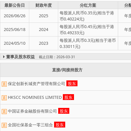
最新公告日
财政年度
分红方案
分
每股派人民币0.35元(相当于港
2026/06/26
2025
年
币0.40224元)
每股派人民币0.45元(相当于港
2025/06/18
2024
年
币0.49233元)
每股派人民币0.3元(相当于港币
2024/05/10
2023
年
0.33011元)
董事及股东权益
截止日期：2026-03-31
直接/间接持股方
保定创新长城资产管理有限公司
股东
直
HKSCC NOMINEES LIMITED
股东
直
中国证券金融股份有限公司
股东
直
全国社保基金一零三组合
股东
直