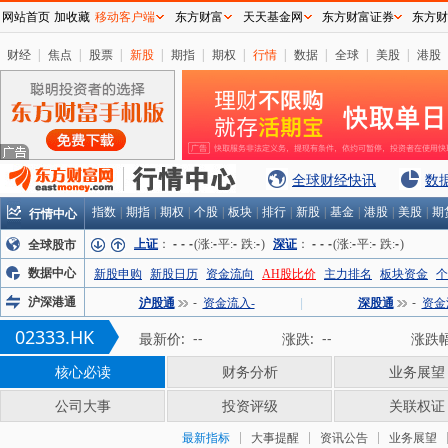
网站首页
加收藏
移动客户端
东方财富
天天基金网
东方财富证券
东方财
财经
|
焦点
|
股票
|
新股
|
期指
|
期权
|
行情
|
数据
|
全球
|
美股
|
港股
全球财经快讯
数
行情中心
指数
|
期指
|
期权
|
个股
|
板块
|
排行
|
新股
|
基金
|
港股
|
美股
|
期
上证
：
-
-
-
(涨:
-
平:
-
跌:
-
)
深证
：
-
-
-
(涨:
-
平:
-
跌:
-
)
全球股市
数据中心
新股申购
新股日历
资金流向
AH股比价
主力排名
板块资金
个
沪深港通
沪股通
-
资金流入-
|
深股通
-
资金
02333.HK
最新价:
--
涨跌:
--
涨跌幅
核心必读
财务分析
业务展望
公司大事
投资评级
关联权证
最新指标
大事提醒
资讯公告
业务展望