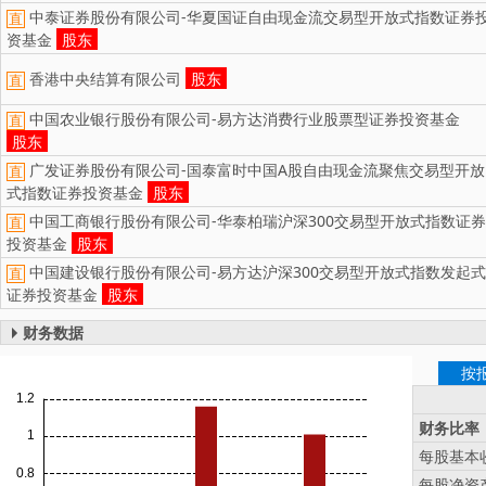
中泰证券股份有限公司-华夏国证自由现金流交易型开放式指数证券
直
资基金
股东
香港中央结算有限公司
股东
直
中国农业银行股份有限公司-易方达消费行业股票型证券投资基金
直
股东
广发证券股份有限公司-国泰富时中国A股自由现金流聚焦交易型开放
直
式指数证券投资基金
股东
中国工商银行股份有限公司-华泰柏瑞沪深300交易型开放式指数证券
直
投资基金
股东
中国建设银行股份有限公司-易方达沪深300交易型开放式指数发起式
直
证券投资基金
股东
财务数据
按
财务比率
每股基本收
每股净资产