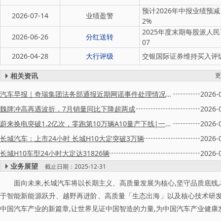
预计2026年中报业绩预减
2026-07-14
业绩盈警
2%
2025年度末期每股派人民币0
2026-06-26
分红送转
07
2026-04-28
大行评级
交银国际证券维持买入评级,
相关资讯
更
汽车早报｜奇瑞集团法务部通报近期网谣事件处理情况 丰田在美召回约50.8万辆凯美瑞
2026-
魏牌冲高再遇波折，7月销量同比下降超两成
2026-
蔚来换电突破1.2亿次，零跑第10万辆A10量产下线|一周车闻
2026-
长城汽车：上市24小时 长城H10大定突破3万辆
2026-
长城H10车型24小时大定达31826辆
2026-
业务展望
截止日期：2025-12-31
面向未来,长城汽车将以长期主义、高质量发展为核心,坚守品质底线
于智能新能源跃升、越野再进阶、高质量「生态出海」以及核心技术研发
中国汽车产业的新篇章,让世界见证中国智造的力量,为中国汽车产业健康