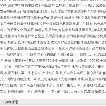
50%,连续28年蝉联中国皮卡销量冠军,全球累计销量超285万辆;长
友好的座高设计等顶级配置,打造引领全球豪华重机巡航摩托车的新趋势,
乘并举是长城汽车强化竞争优势的关键一环,长城重卡Hi4-G混动技术
备了全球首款重卡8挡DHT,是行业首创双电机混联技术。品牌向上:长城
精」的质量文化为基石,追求以品质带动效益增长和高质量发展,持续提升
型,强化坦克品牌越野生态壁垒,巩固高端市场,发力魏牌等品牌新能源化
单点体验管理升级为全面体验管理,优化用户在全旅程的体验,挖掘用户全生
字化转型,以数据驱动企业全链路变革,不断为用户提供高价值产品与服务
化、品牌跨文化、供应链安全化构成的「国际新四化」战略,以「生态出海
年,长城汽车海外销售网络覆盖170多个国家和地区,渠道超1,500家,全球累
11.60%。巴西全工艺工厂于2025年8月竣工投产,成为拉美市场核心
展,实现互利共赢。生态化:在产业链布局上,长城汽车实现了核心零部件
升了供应链的稳定性。同时,公司还构建了完善的服务体系,涵盖全球售后
城汽车围绕「整车制造+供应链体系」,开辟「生态出海」新路径,推进全产
支点,将持续深化「研产供销服」一体化的「生态出海」模式,加速拓展拉
分红派息