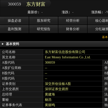
东方财富
300059
最新价:
涨跌:
涨跌幅:
-
-
-
操盘必读
股东研究
经营分析
核心题
盈利预测
研究报告
财务分析
分红融
基本
基本资料
公司名称
东方财富信息股份有限公司
英文名称
East Money Information Co.,Ltd.
A股代码
300059
A
A股扩位简称
--
曾
B股代码
--
B
H股代码
--
H
证券类别
深交所创业板A股
所
上市交易所
深圳证券交易所
所
总经理
黄建海
法
董秘
杨浩
董
证券事务代表
黄丽鸣
独