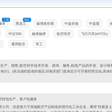
三级
地区
备Ⅲ
黑龙江
破增发价股
中盘价值
中盘股
中证500
融资融券
低空经济
飞行汽车(eVTOL)
革
通用航空
军工
生产、销售,航空科学技术开发、咨询、服务,机电产品的开发、设计研
件执行)。(依法须经批准的项目,经相关部门批准后方可开展经营活动,具
空转包生产、客户化服务
市公司，也是致力于高端航空产品制造的现代化工业企业，秉持“扶摇直上