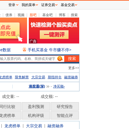
登录
我的菜单
证券交易
基金交易
险
|
债券
|
视频
|
股吧
|
基金吧
|
博客
|
搜索
ce数据
手机买基金 牛市赚不停>
0
更多>>
龙虎榜单
限售解禁
大宗交易
期指持仓
融资融券
|
港股通(深)
净买额
-
-
成交量: --
成交额:
--
同行比较
盈利预测
研究报告
龙虎榜单
机构评级
智能点评
龙虎榜单
大宗交易
融资融券
|
|
|