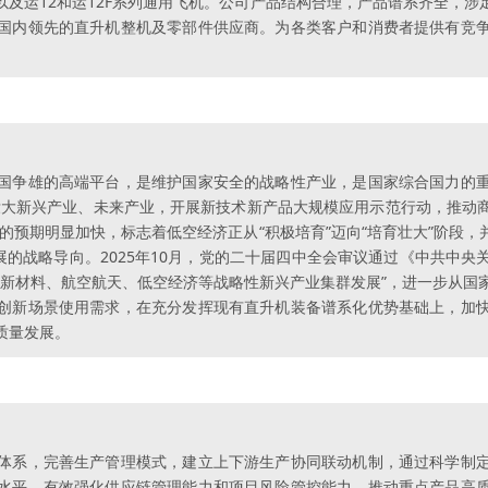
及运12和运12F系列通用飞机。公司产品结构合理，产品谱系齐全，
国内领先的直升机整机及零部件供应商。为各类客户和消费者提供有竞
争雄的高端平台，是维护国家安全的战略性产业，是国家综合国力的重要
壮大新兴产业、未来产业，开展新技术新产品大规模应用示范行动，推动
的预期明显加快，标志着低空经济正从“积极培育”迈向“培育壮大”阶段
展的战略导向。2025年10月，党的二十届四中全会审议通过《中共中
、新材料、航空航天、低空经济等战略性新兴产业集群发展”，进一步从国
创新场景使用需求，在充分发挥现有直升机装备谱系化优势基础上，加
质量发展。
体系，完善生产管理模式，建立上下游生产协同联动机制，通过科学制
水平，有效强化供应链管理能力和项目风险管控能力，推动重点产品高