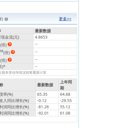
)
更多>>
称
最新数据
现金流(元)
4.8653
动
--
(倍)
TM
--
(倍)
静
--
(倍)
倍)
*
--
发生股本变动等情况则将重新计算
上年同
称
最新数据
期
率(%)
65.35
64.68
收入同比增长(%)
-0.12
-29.55
利润同比增长(%)
-81.26
55.12
利润同比增长(%)
-92.01
61.08