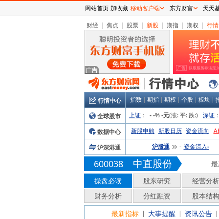
网站首页
加收藏
移动客户端
东方财富
天天
财经
|
焦点
|
股票
|
新股
|
期指
|
期权
|
行情
指数
|
期指
|
期权
|
个股
|
板块
|
行情中心
上证
：
%
(涨:
平:
跌:
)
深证
全球股市
-
-
-元
新股申购
新股日历
资金流向
A
数据中心
沪股通
资金流入
沪深港通
-
-
中直股份
600038
最
操盘必读
股东研究
经营分
财务分析
分红融资
股本结
最新指标
大事提醒
资讯公告
|
|
|