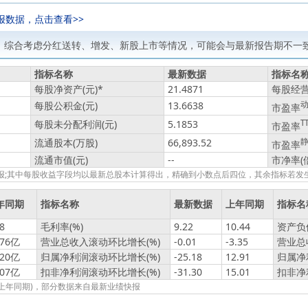
报数据，点击查看>>
，综合考虑分红送转、增发、新股上市等情况，可能会与最新报告期不一致
指标名称
最新数据
指标名
每股净资产(元)
*
21.4871
每股经营
每股公积金(元)
13.6638
市盈率
每股未分配利润(元)
5.1853
T
市盈率
流通股本(万股)
66,893.52
市盈率
流通市值(元)
--
市净率(
绩快报;其中每股收益字段均以最新总股本计算得出，精确到小数点后四位，其余指标若
年同期
指标名称
最新数据
上年同期
指标名
8
毛利率(%)
9.22
10.44
资产负债
.76亿
营业总收入滚动环比增长(%)
-0.01
-3.35
营业总
020亿
归属净利润滚动环比增长(%)
-25.18
12.91
归属净
907亿
扣非净利润滚动环比增长(%)
-31.30
15.01
扣非净
报(上年同期)，部分数据来自最新业绩快报