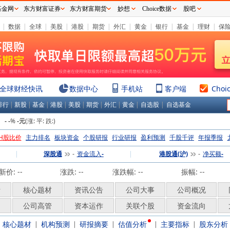
基金网
东方财富证券
东方财富期货
妙想
Choice数据
股吧
|
数据
|
全球
|
美股
|
港股
|
期货
|
外汇
|
黄金
|
银行
|
基金
|
理财
|
保
全球财经快讯
数据中心
手机站
客户端
Choi
排行
|
新股
|
基金
|
港股
|
美股
|
期货
|
外汇
|
黄金
|
自选股
|
自选基金
：
%
(涨:
平:
跌:
)
-
-
-元
H股比价
主力排名
板块资金
个股研报
行业研报
盈利预测
千股千评
年报季报
|
深股通
资金流入
|
港股通(沪)
净买额
-
-
-
-
新价:
--
涨跌:
--
涨跌幅:
--
振幅: --
析
核心题材
资讯公告
公司大事
公司概况
构
公司高管
资本运作
关联个股
资金流向
核心题材
机构预测
研报摘要
估值分析
主要指标
股东分析
|
|
|
|
|