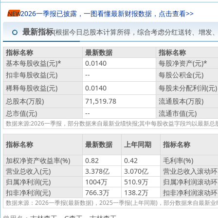
2026一季报已披露，一图看懂最新财报数据，点击查看>>
NEW
最新指标
(根据今日总股本计算所得，综合考虑分红送转、增发
指标名称
最新数据
指标名称
基本每股收益(元)
*
0.0140
每股净资产(元)
*
扣非每股收益(元)
--
每股公积金(元)
稀释每股收益(元)
0.0140
每股未分配利润(元)
总股本(万股)
71,519.78
流通股本(万股)
总市值(元)
--
流通市值(元)
数据来源:2026一季报，部分数据来自最新业绩快报;其中每股收益字段均以最
指标名称
最新数据
上年同期
指标名称
加权净资产收益率(%)
0.82
0.42
毛利率(%)
营业总收入(元)
3.378亿
3.070亿
营业总收入滚动环比
归属净利润(元)
1004万
510.9万
归属净利润滚动环比
扣非净利润(元)
766.3万
138.2万
扣非净利润滚动环比
数据来源：2026一季报(最新数据)，2025一季报(上年同期)，部分数据来自最新