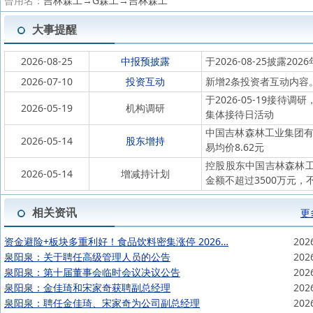
曾用名：
吉林森工→G森工→吉林森工
大事提醒
2026-08-25
中报预披露
于2026-08-25披露202
2026-07-10
投资互动
新增2条投资者互动内容
于2026-05-19接
2026-05-19
机构调研
集体接待日活动
中国吉林森林工业集团有限
2026-05-14
股东增持
易均价8.62元
控股股东中国吉林森林工业集
2026-05-14
增减持计划
金额不超过3500万元，不
相关资讯
更
资金避险+板块多重利好！食品饮料密集涨停 2026…
202
泉阳泉：关于聘任高级管理人员的公告
202
泉阳泉：第十届董事会临时会议决议公告
202
泉阳泉：金佳琦和宋家奇获聘副总经理
202
泉阳泉：聘任金佳琦、宋家奇为公司副总经理
202