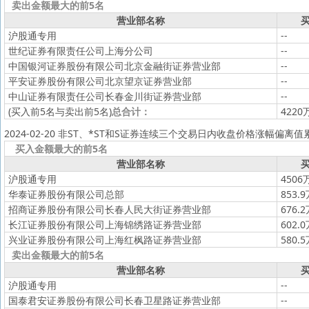
卖出金额最大的前5名
营业部名称
买
沪股通专用
--
世纪证券有限责任公司上海分公司
--
中国银河证券股份有限公司北京金融街证券营业部
--
平安证券股份有限公司北京望京证券营业部
--
中山证券有限责任公司长春金川街证券营业部
--
(买入前5名与卖出前5名)
总合计：
4220
2024-02-20 非ST、*ST和S证券连续三个交易日内收盘价格涨幅偏离
买入金额最大的前5名
营业部名称
买
沪股通专用
4506
华泰证券股份有限公司总部
853.
招商证券股份有限公司长春人民大街证券营业部
676.
长江证券股份有限公司上海锦绣路证券营业部
602.
兴业证券股份有限公司上海红枫路证券营业部
580.
卖出金额最大的前5名
营业部名称
买
沪股通专用
--
国泰君安证券股份有限公司长春卫星路证券营业部
--