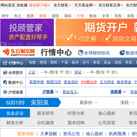
网站首页
加收藏
移动客户端
东方财富
天天基金网
东方财富证券
东方财
财经
|
焦点
|
股票
|
新股
|
期指
|
期权
|
行情
|
数据
|
全球
|
美股
|
港股
全球财经快讯
数据
指数
|
期指
|
期权
|
个股
|
板块
|
排行
|
新股
|
基金
|
港股
|
美股
|
行情中心
上证
：
%
(涨:
平:
跌:
)
深证
：
%
(涨:
平:
跌:
)
全球股市
-
-
-元
-
-
-元
新股申购
新股日历
资金流向
AH股比价
主力排名
板块资金
数据中心
沪股通
资金流入
|
深股通
资
沪深港通
-
-
-
泉阳泉
600189
最新价:
--
涨跌:
--
操盘必读
股东研究
经营分析
核心题材
资
财务分析
分红融资
股本结构
公司高管
资
最新指标
大事提醒
资讯公告
核心题材
机构预测
研
|
|
|
|
|