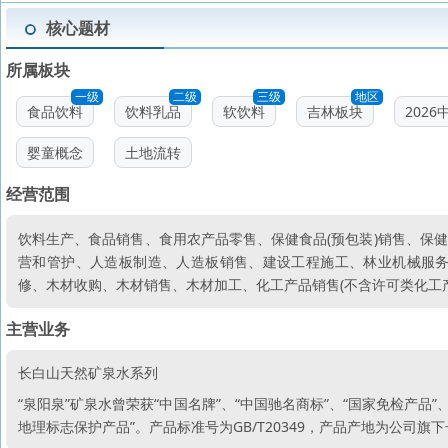
核心题材
所属板块
一级
二级
三级
地区
食品饮料
饮料乳品
软饮料
吉林板块
202
婴童概念
土地流转
经营范围
饮料生产、食品销售、食用农产品零售、保健食品(预包装)销售、保
营和管护、人造板制造、人造板销售、建设工程施工、林业机械服
修、木材收购、木材销售、木材加工、化工产品销售(不含许可类化工
主营业务
长白山天然矿泉水系列
“泉阳泉”矿泉水曾荣获“中国名牌”、“中国驰名商标”、“国家免检产品
地理标志保护产品”。产品标准号为GB/T20349，产品产地为公司旗