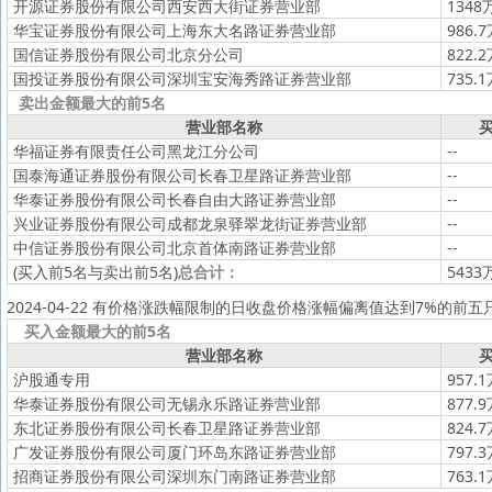
开源证券股份有限公司西安西大街证券营业部
1348
华宝证券股份有限公司上海东大名路证券营业部
986.
国信证券股份有限公司北京分公司
822.
国投证券股份有限公司深圳宝安海秀路证券营业部
735.
卖出金额最大的前5名
营业部名称
买
华福证券有限责任公司黑龙江分公司
--
国泰海通证券股份有限公司长春卫星路证券营业部
--
华泰证券股份有限公司长春自由大路证券营业部
--
兴业证券股份有限公司成都龙泉驿翠龙街证券营业部
--
中信证券股份有限公司北京首体南路证券营业部
--
(买入前5名与卖出前5名)
总合计：
5433
2024-04-22 有价格涨跌幅限制的日收盘价格涨幅偏离值达到7%的前五
买入金额最大的前5名
营业部名称
买
沪股通专用
957.
华泰证券股份有限公司无锡永乐路证券营业部
877.
东北证券股份有限公司长春卫星路证券营业部
824.
广发证券股份有限公司厦门环岛东路证券营业部
797.
招商证券股份有限公司深圳东门南路证券营业部
763.