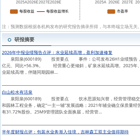
注：预测数据根据各机构发布的研究报告摘录所得，与本终端立场无关。
研报摘要
2026年中报业绩预告点评：水业延续高增，盈利加速修复
泉阳泉(600189) 投资要点 事件：公司发布26H1业绩预告，预计2
亿元、同比+56.3%。 经营重心更倾斜，矿泉水延续高增。2025年、
业延续高增，伴随同期园林…
白山松水有活泉
泉阳泉(600189) 投资要点 饮水思源知兴替，经营管理稳交接。
和园林工程业务，确定“一主一辅”发展战略；2021年辅业确立保质量
有31.72%股份。25M9管理团队全面换届，经营管…
半年度财报点评：包装水业务渐入佳境，吉林森工双主业值得期待