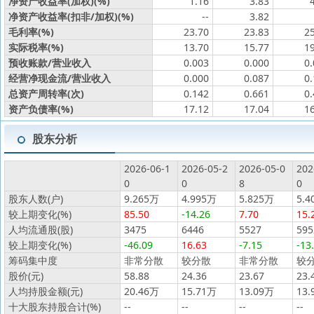
净资产收益率(加权)(%)
1.16
3.83
净资产收益率(扣非/加权)(%)
--
3.82
毛利率(%)
23.70
23.83
2
实际税率(%)
13.70
15.77
1
预收账款/营业收入
0.003
0.000
0
经营净现金流/营业收入
0.000
0.087
0
总资产周转率(次)
0.142
0.661
0
资产负债率(%)
17.12
17.04
1
股东分析
2026-06-1
2026-05-2
2026-05-0
202
0
0
8
0
股东人数(户)
9.265万
4.995万
5.825万
5.4
较上期变化(%)
85.50
-14.26
7.70
15.
人均流通股(股)
3475
6446
5527
595
较上期变化(%)
-46.09
16.63
-7.15
-13
筹码集中度
非常分散
较分散
非常分散
较
股价(元)
58.88
24.36
23.67
23.
人均持股金额(元)
20.46万
15.71万
13.09万
13.
十大股东持股合计(%)
--
--
--
--