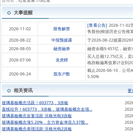
曾用名：
红星发展→G红星
大事提醒
[查看公告]
2026-11
2026-11-02
限售解禁
售股份(根据历史公告推
2026-08-22
中报预披露
于2026-08-22披露202
2026-08-05
融资融券
融资余额9.457亿，融资净
买入总额12.75亿元，
2026-07-06
龙虎榜
格跌幅偏离值累计达到2
截止2026-06-10，公
2026-06-24
股东户数
5.50%
相关资讯
更
玻璃基板概念活跃！603773，3连板
202
直线拉升！603773，3连板，玻璃基板概念走强…
202
玻璃基板概念反复活跃 沃格光电3连板
202
玻璃基板概念涨5.20%，主力资金净流入37股…
202
玻璃基板概念表现活跃 沃格光电2连板
202