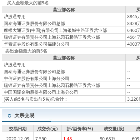
买入金额最大的前5名
营业部名称
买
沪股通专用
8845
国泰海通证券股份有限公司总部
8328
摩根大通证券(中国)有限公司上海银城中路证券营业部
6460
瑞银证券有限责任公司上海花园石桥路证券营业部
4561
华泰证券股份有限公司福建分公司
4003
卖出金额最大的前5名
营业部名称
买
沪股通专用
--
国泰海通证券股份有限公司总部
--
中信证券股份有限公司上海分公司
--
瑞银证券有限责任公司上海花园石桥路证券营业部
--
中国国际金融股份有限公司上海分公司
--
(买入前5名与卖出前5名)
总合计：
3.22
大宗交易
交易日期
成交价(元)
折/溢价率(%)
成交量(股)
成
2020-12-09
7.550
1.48
80.68万
609