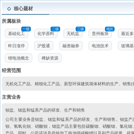
核心题材
所属板块
一级
二级
三级
地区
基础化工
化学原料
无机盐
贵州板块
最近多
昨日涨停
沪股通
融资融券
电池技术
玻璃基
锂电池概念
稀缺资源
经营范围
无机化工产品、精细化工产品、新型环保建筑墙体材料的生产、销售(
主营业务
钡盐、锶盐和锰系产品的研发、生产和销售
公司主要业务是钡盐、锶盐和锰系产品的研发、生产和销售。钡盐产
钡、氢氧化钡、硝酸钡，锶盐产品主要包括碳酸锶、硝酸锶、氯化锶
产品。同时，公司还涉及提纯加工电池级碳酸锂以及副产品硫黄、硫