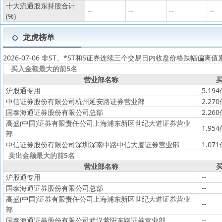
十大流通股东持股合计
--
--
--
--
(%)
龙虎榜单
2026-07-06 非ST、*ST和S证券连续三个交易日内收盘价格跌幅偏离
买入金额最大的前5名
营业部名称
买
沪股通专用
5.19
中信证券股份有限公司杭州延安路证券营业部
2.27
国泰海通证券股份有限公司总部
2.26
高盛(中国)证券有限责任公司上海浦东新区世纪大道证券营业
1.95
部
中信证券股份有限公司深圳深南中路中信大厦证券营业部
1.07
卖出金额最大的前5名
营业部名称
买
沪股通专用
--
国泰海通证券股份有限公司总部
--
高盛(中国)证券有限责任公司上海浦东新区世纪大道证券营业
--
部
国泰海通证券股份有限公司武汉紫阳东路证券营业部
--