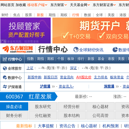
网站首页
加收藏
移动客户端
东方财富
天天基金网
东方财富证券
东方财
财经
|
焦点
|
股票
|
新股
|
期指
|
期权
|
行情
|
数据
|
全球
|
美股
|
港股
全球财经快讯
数据
指数
|
期指
|
期权
|
个股
|
板块
|
排行
|
新股
|
基金
|
港股
|
美股
|
行情中心
上证
：
%
(涨:
平:
跌:
)
深证
：
%
(涨:
平:
跌:
)
全球股市
-
-
-元
-
-
-元
新股申购
新股日历
资金流向
AH股比价
主力排名
板块资金
数据中心
沪股通
资金流入
|
深股通
资
沪深港通
-
-
-
红星发展
600367
最新价:
--
涨跌:
--
操盘必读
股东研究
经营分析
核心题材
资
财务分析
分红融资
股本结构
公司高管
资
最新指标
大事提醒
资讯公告
核心题材
机构预测
研
|
|
|
|
|