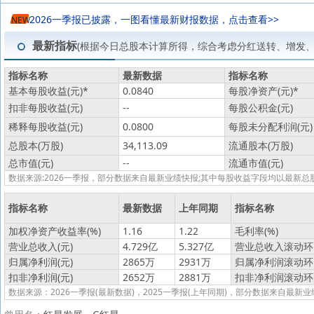
2026一季报已披露，一图看懂最新财报数据，点击查看>>
NEW
最新指标
(根据今日总股本计算所得，综合考虑分红送转、增发
指标名称
最新数据
指标名称
基本每股收益(元)
*
0.0840
每股净资产(元)
*
扣非每股收益(元)
--
每股公积金(元)
稀释每股收益(元)
0.0800
每股未分配利润(元)
总股本(万股)
34,113.09
流通股本(万股)
总市值(元)
--
流通市值(元)
数据来源:2026一季报，部分数据来自最新业绩快报;其中每股收益字段均以最
指标名称
最新数据
上年同期
指标名称
加权净资产收益率(%)
1.16
1.22
毛利率(%)
营业总收入(元)
4.729亿
5.327亿
营业总收入滚动环比
归属净利润(元)
2865万
2931万
归属净利润滚动环比
扣非净利润(元)
2652万
2881万
扣非净利润滚动环比
数据来源：2026一季报(最新数据)，2025一季报(上年同期)，部分数据来自最新