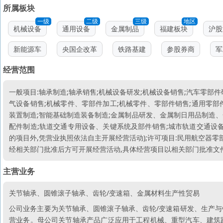
所属板块
一级
二级
三级
地区
机械设备
通用设备
金属制品
福建板块
沪股
新能源车
央国企改革
铁路基建
参股券商
军
经营范围
一般项目:轴承制造;轴承销售;机械设备研发;机械设备销售;汽车零部
气设备销售;机械零件、零部件加工;机械零件、零部件销售;通用零部
装置制造;智能基础制造装备制造;金属制品研发、金属制日用品制造、
配件制造;轨道交通专用设备、关键系统及部件销售;城市轨道交通设备
的项目外,凭营业执照依法自主开展经营活动);许可项目:民用航空器零
经相关部门批准后方可开展经营活动,具体经营项目以相关部门批准文
主营业务
关节轴承、圆锥滚子轴承、齿轮/变速箱、金属材料生产性贸易
公司业务主要为关节轴承、圆锥滚子轴承、齿轮/变速箱研发、生产
营业务。母公司关节轴承产品广泛应用于工程机械、重型汽车、建筑