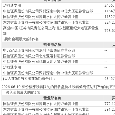
沪股通专用
2456
中信证券股份有限公司深圳深南中路中信大厦证券营业部
1164
国信证券股份有限公司漳州水仙大街证券营业部
1132
东方财富证券股份有限公司拉萨团结路第一证券营业部
824.
高盛(中国)证券有限责任公司上海浦东新区世纪大道证券营业
768.
部
卖出金额最大的前5名
营业部名称
买
申万宏源证券有限公司深圳华富路证券营业部
--
国信证券股份有限公司北京亚运村证券营业部
--
中信证券股份有限公司杭州火炬大道证券营业部
--
沪股通专用
--
中信证券股份有限公司深圳深南中路中信大厦证券营业部
--
(买入前5名与卖出前5名)
总合计：
6345
2026-06-10 有价格涨跌幅限制的日收盘价格跌幅偏离值达到7%的前五
买入金额最大的前5名
营业部名称
买
国信证券股份有限公司漳州水仙大街证券营业部
772.
东方财富证券股份有限公司拉萨团结路第一证券营业部
391.
华福证券股份有限公司上海浦东新区东方路证券营业部
328.