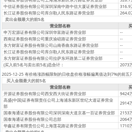
中信证券股份有限公司深圳深南中路中信大厦证券营业部
316.
长江证券股份有限公司库尔勒人民东路证券营业部
264.
卖出金额最大的前5名
营业部名称
买
申万宏源证券有限公司深圳华富路证券营业部
--
西南证券股份有限公司重庆渝碚路证券营业部
--
东方财富证券股份有限公司山南香曲东路证券营业部
--
长江证券股份有限公司库尔勒人民东路证券营业部
--
东方财富证券股份有限公司拉萨东环路第二证券营业部
--
(买入前5名与卖出前5名)
总合计：
2073
2025-12-25 有价格涨跌幅限制的日收盘价格涨幅偏离值达到7%的前五
买入金额最大的前5名
营业部名称
买
开源证券股份有限公司西安西大街证券营业部
9424
高盛(中国)证券有限责任公司上海浦东新区世纪大道证券营业
2914
部
国泰海通证券股份有限公司深圳深南大道京基一百证券营业部
2153
国泰海通证券股份有限公司总部
2064
华鑫证券有限责任公司上海莲花路证券营业部
1710