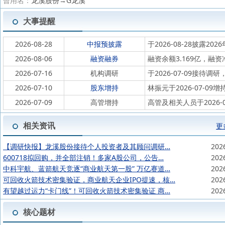
曾用名：
龙溪股份→G龙溪
大事提醒
2026-08-28
中报预披露
于2026-08-28披露202
2026-08-06
融资融券
融资余额3.169亿，融资
2026-07-16
机构调研
于2026-07-09接
2026-07-10
股东增持
林振元于2026-07-09增
2026-07-09
高管增持
高管及相关人员于2026-
相关资讯
更
【调研快报】龙溪股份接待个人投资者及其顾问调研…
202
600718拟回购，并全部注销！多家A股公司，公告…
202
中科宇航、蓝箭航天竞逐“商业航天第一股” 万亿赛道…
202
可回收火箭技术密集验证，商业航天企业IPO提速，核…
202
有望越过运力“卡门线”！可回收火箭技术密集验证 商…
202
核心题材