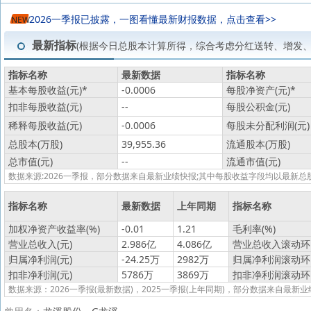
2026一季报已披露，一图看懂最新财报数据，点击查看>>
NEW
最新指标
(根据今日总股本计算所得，综合考虑分红送转、增发
指标名称
最新数据
指标名称
基本每股收益(元)
*
-0.0006
每股净资产(元)
*
扣非每股收益(元)
--
每股公积金(元)
稀释每股收益(元)
-0.0006
每股未分配利润(元)
总股本(万股)
39,955.36
流通股本(万股)
总市值(元)
--
流通市值(元)
数据来源:2026一季报，部分数据来自最新业绩快报;其中每股收益字段均以最
指标名称
最新数据
上年同期
指标名称
加权净资产收益率(%)
-0.01
1.21
毛利率(%)
营业总收入(元)
2.986亿
4.086亿
营业总收入滚动环比
归属净利润(元)
-24.25万
2982万
归属净利润滚动环比
扣非净利润(元)
5786万
3869万
扣非净利润滚动环比
数据来源：2026一季报(最新数据)，2025一季报(上年同期)，部分数据来自最新