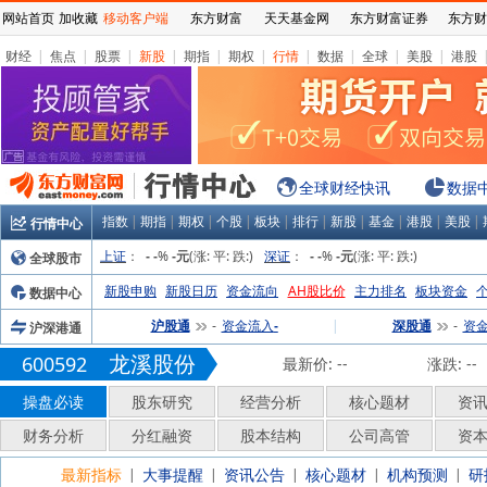
网站首页
加收藏
移动客户端
东方财富
天天基金网
东方财富证券
东方财
财经
|
焦点
|
股票
|
新股
|
期指
|
期权
|
行情
|
数据
|
全球
|
美股
|
港股
全球财经快讯
数据
指数
|
期指
|
期权
|
个股
|
板块
|
排行
|
新股
|
基金
|
港股
|
美股
|
行情中心
上证
：
%
(涨:
平:
跌:
)
深证
：
%
(涨:
平:
跌:
)
全球股市
-
-
-元
-
-
-元
新股申购
新股日历
资金流向
AH股比价
主力排名
板块资金
数据中心
沪股通
资金流入
|
深股通
资
沪深港通
-
-
-
龙溪股份
600592
最新价:
--
涨跌:
--
操盘必读
股东研究
经营分析
核心题材
资
财务分析
分红融资
股本结构
公司高管
资
最新指标
大事提醒
资讯公告
核心题材
机构预测
研
|
|
|
|
|