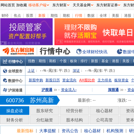
网站首页
加收藏
移动客户端
东方财富
天天基金网
东方财富证券
东方财
财经
|
焦点
|
股票
|
新股
|
期指
|
期权
|
行情
|
数据
|
全球
|
美股
|
港股
全球财经快讯
数据
指数
|
期指
|
期权
|
个股
|
板块
|
排行
|
新股
|
基金
|
港股
|
美股
|
行情中心
上证
：
%
(涨:
平:
跌:
)
深证
：
%
(涨:
平:
跌:
)
全球股市
-
-
-元
-
-
-元
新股申购
新股日历
资金流向
AH股比价
主力排名
板块资金
数据中心
沪股通
资金流入
|
深股通
资
沪深港通
-
-
-
苏州高新
600736
最新价:
--
涨跌:
--
操盘必读
股东研究
经营分析
核心题材
资
财务分析
分红融资
股本结构
公司高管
资
最新指标
大事提醒
资讯公告
核心题材
机构预测
研
|
|
|
|
|