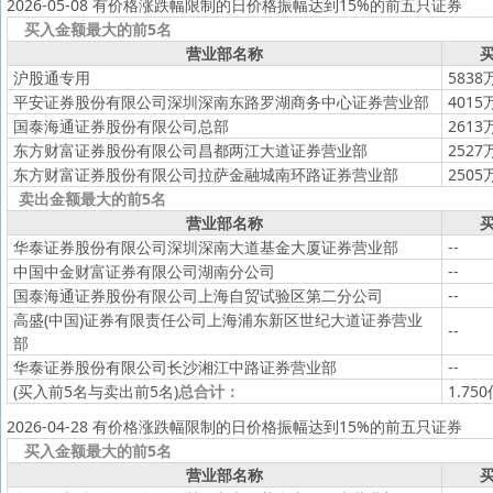
2026-05-08 有价格涨跌幅限制的日价格振幅达到15%的前五只证券
买入金额最大的前5名
营业部名称
买
沪股通专用
5838
平安证券股份有限公司深圳深南东路罗湖商务中心证券营业部
4015
国泰海通证券股份有限公司总部
2613
东方财富证券股份有限公司昌都两江大道证券营业部
2527
东方财富证券股份有限公司拉萨金融城南环路证券营业部
2505
卖出金额最大的前5名
营业部名称
买
华泰证券股份有限公司深圳深南大道基金大厦证券营业部
--
中国中金财富证券有限公司湖南分公司
--
国泰海通证券股份有限公司上海自贸试验区第二分公司
--
高盛(中国)证券有限责任公司上海浦东新区世纪大道证券营业
--
部
华泰证券股份有限公司长沙湘江中路证券营业部
--
(买入前5名与卖出前5名)
总合计：
1.75
2026-04-28 有价格涨跌幅限制的日价格振幅达到15%的前五只证券
买入金额最大的前5名
营业部名称
买