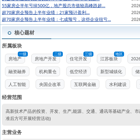
55家房企半年亏掉500亿，地产股总市值较高峰跌超…
202
超70家房企预告上半年业绩：21家预计盈利…
202
超70家房企预告上半年业绩：七成预亏，这些企业扭亏…
202
核心题材
所属板块
一级
二级
三级
地区
房地产
房地产开发
住宅开发
江苏板块
20
融资融券
机构重仓
低空经济
新型城镇化
储
人工智能
央国企改革
互联网金融
水利建设
经营范围
高新技术产品的投资、开发、生产,能源、交通、通讯等基础产业、市政
准后方可开展经营活动)
主营业务