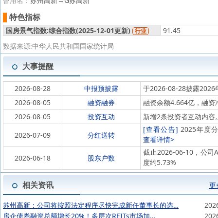
曾用名：
苏州高新→G苏高新
特色指标
国房景气指数:综合指数(
2025-12-01更新)
91.45
行业
数据来源:中华人民共和国国家统计局
大事提醒
2026-08-28
中报预披露
于2026-08-28披露202
2026-08-05
融资融券
融资余额4.664亿，融资净
2026-08-05
投资互动
新增2条投资者互动内容
[查看公告]
2025年度分
2026-07-09
分红送转
查看详情>
截止2026-06-10，公
2026-06-18
股东户数
度约5.73%
相关资讯
更
苏州高新：公司将按照法定程序尽快完成新任董事长的选…
202
房企债券融资总额增长20%！多层次REITs市场加…
202