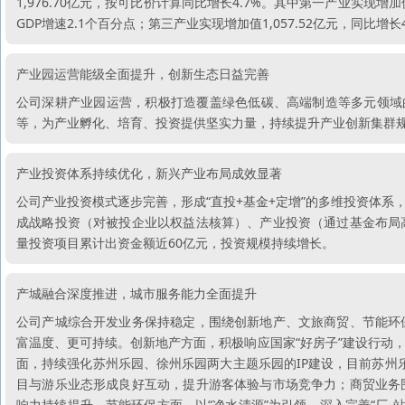
1,976.70亿元，按可比价计算同比增长4.7%。其中第一产业实现增加值
GDP增速2.1个百分点；第三产业实现增加值1,057.52亿元，同比增长
产业园运营能级全面提升，创新生态日益完善
公司深耕产业园运营，积极打造覆盖绿色低碳、高端制造等多元领域的园
等，为产业孵化、培育、投资提供坚实力量，持续提升产业创新集群
产业投资体系持续优化，新兴产业布局成效显著
公司产业投资模式逐步完善，形成“直投+基金+定增”的多维投资体系
成战略投资（对被投企业以权益法核算）、产业投资（通过基金布局
量投资项目累计出资金额近60亿元，投资规模持续增长。
产城融合深度推进，城市服务能力全面提升
公司产城综合开发业务保持稳定，围绕创新地产、文旅商贸、节能环
富温度、更可持续。创新地产方面，积极响应国家“好房子”建设行动，
面，持续强化苏州乐园、徐州乐园两大主题乐园的IP建设，目前苏州乐园
目与游乐业态形成良好互动，提升游客体验与市场竞争力；商贸业务
响力持续提升。节能环保方面，以“净水清源”为引领，深入完善“厂-