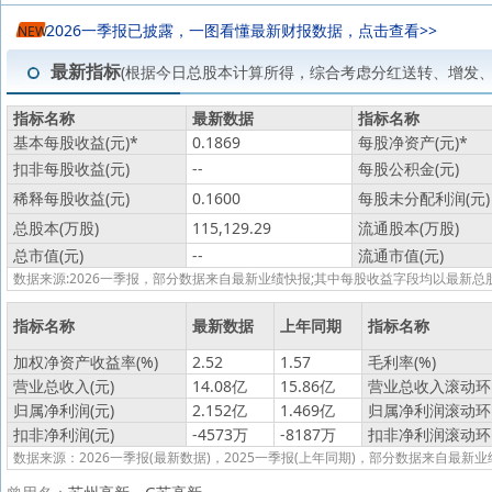
2026一季报已披露，一图看懂最新财报数据，点击查看>>
NEW
最新指标
(根据今日总股本计算所得，综合考虑分红送转、增发
指标名称
最新数据
指标名称
基本每股收益(元)
*
0.1869
每股净资产(元)
*
扣非每股收益(元)
--
每股公积金(元)
稀释每股收益(元)
0.1600
每股未分配利润(元)
总股本(万股)
115,129.29
流通股本(万股)
总市值(元)
--
流通市值(元)
数据来源:2026一季报，部分数据来自最新业绩快报;其中每股收益字段均以最
指标名称
最新数据
上年同期
指标名称
加权净资产收益率(%)
2.52
1.57
毛利率(%)
营业总收入(元)
14.08亿
15.86亿
营业总收入滚动环比
归属净利润(元)
2.152亿
1.469亿
归属净利润滚动环比
扣非净利润(元)
-4573万
-8187万
扣非净利润滚动环比
数据来源：2026一季报(最新数据)，2025一季报(上年同期)，部分数据来自最新