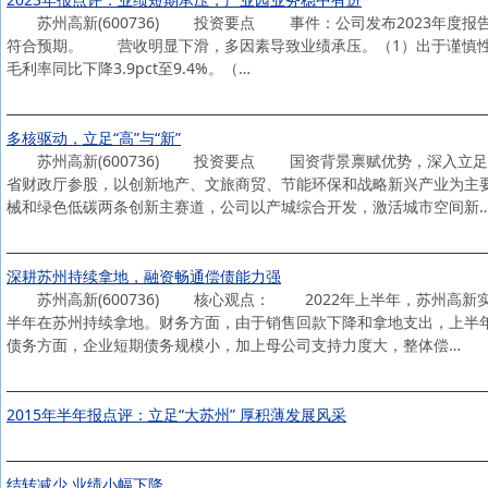
苏州高新(600736) 投资要点 事件：公司发布2023年度报告。20
符合预期。 营收明显下滑，多因素导致业绩承压。（1）出于谨慎性原
毛利率同比下降3.9pct至9.4%。（…
多核驱动，立足“高”与“新”
苏州高新(600736) 投资要点 国资背景禀赋优势，深入立足“
省财政厅参股，以创新地产、文旅商贸、节能环保和战略新兴产业为主要
械和绿色低碳两条创新主赛道，公司以产城综合开发，激活城市空间新
深耕苏州持续拿地，融资畅通偿债能力强
苏州高新(600736) 核心观点： 2022年上半年，苏州高新实
半年在苏州持续拿地。财务方面，由于销售回款下降和拿地支出，上半
债务方面，企业短期债务规模小，加上母公司支持力度大，整体偿…
2015年半年报点评：立足“大苏州” 厚积薄发展风采
结转减少 业绩小幅下降