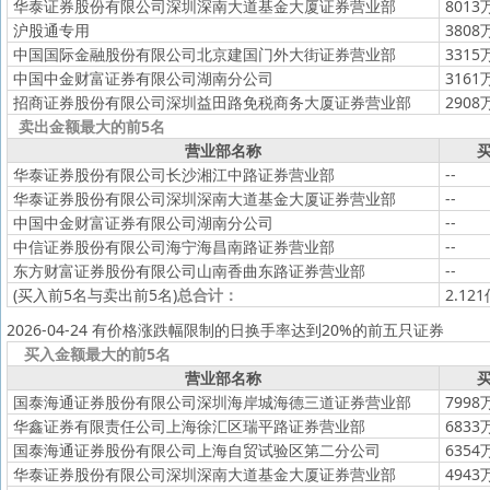
华泰证券股份有限公司深圳深南大道基金大厦证券营业部
8013
沪股通专用
3808
中国国际金融股份有限公司北京建国门外大街证券营业部
3315
中国中金财富证券有限公司湖南分公司
3161
招商证券股份有限公司深圳益田路免税商务大厦证券营业部
2908
卖出金额最大的前5名
营业部名称
买
华泰证券股份有限公司长沙湘江中路证券营业部
--
华泰证券股份有限公司深圳深南大道基金大厦证券营业部
--
中国中金财富证券有限公司湖南分公司
--
中信证券股份有限公司海宁海昌南路证券营业部
--
东方财富证券股份有限公司山南香曲东路证券营业部
--
(买入前5名与卖出前5名)
总合计：
2.12
2026-04-24 有价格涨跌幅限制的日换手率达到20%的前五只证券
买入金额最大的前5名
营业部名称
买
国泰海通证券股份有限公司深圳海岸城海德三道证券营业部
7998
华鑫证券有限责任公司上海徐汇区瑞平路证券营业部
6833
国泰海通证券股份有限公司上海自贸试验区第二分公司
6354
华泰证券股份有限公司深圳深南大道基金大厦证券营业部
4943