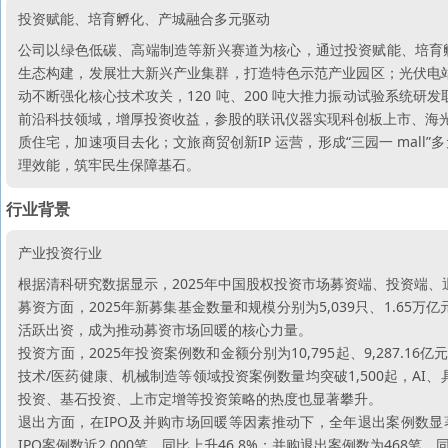
投资赋能、培育孵化、产城融合多元驱动
公司以绿色低碳、高端制造等新兴赛道为核心，通过投资赋能、培育
生态构建，发展壮大新兴产业集群，打造特色示范产业园区；光伏电
动不断强化核心技术攻关，120 吨、200 吨大推力振动试验系统研
前沿科技领域，增厚投资收益，参股的联讯仪器实现科创板上市、海光
质住宅，加速项目去化；文旅商贸创新IP 运营，形成“三园一 mal
理效能，筑牢民生保障基石。
行业背景
产业投资行业
根据清科研究数据显示，2025年中国股权投资市场募资端、投资端、
募资方面，2025年新募集基金数量和规模分别为5,039只、1.65万
活跃出资，成为推动募资市场回暖的核心力量。
投资方面，2025年投资案例数和金额分别为10,795起、9,287.1
技术/医药健康、机械制造等领域投资案例数量均突破1,500起，AI
投资、基石投资、上市定增等投资策略的热度也显著攀升。
退出方面，在IPO及并购市场回暖等因素推动下，全年退出案例数显著增
IPO案例数近2,000笔，同比上升46.8%；并购退出案例数为468笔，同