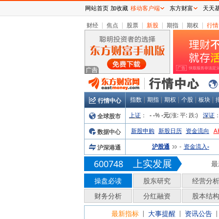
网站首页
加收藏
移动客户端
东方财富
天天
财经
|
焦点
|
股票
|
新股
|
期指
|
期权
|
行情
指数
|
期指
|
期权
|
个股
|
板块
|
行情中心
上证
：
%
(涨:
平:
跌:
)
深证
全球股市
-
-
-元
新股申购
新股日历
资金流向
A
数据中心
沪股通
资金流入
沪深港通
-
-
上实发展
600748
最
操盘必读
股东研究
经营分
财务分析
分红融资
股本结
最新指标
大事提醒
资讯公告
|
|
|