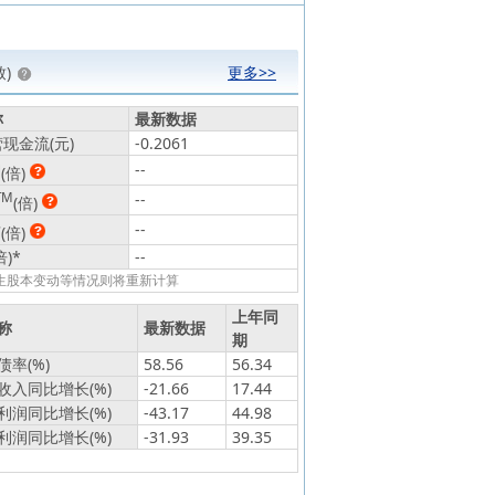
)
更多>>
称
最新数据
现金流(元)
-0.2061
动
--
(倍)
TM
--
(倍)
静
--
(倍)
倍)
*
--
发生股本变动等情况则将重新计算
上年同
称
最新数据
期
率(%)
58.56
56.34
收入同比增长(%)
-21.66
17.44
利润同比增长(%)
-43.17
44.98
利润同比增长(%)
-31.93
39.35