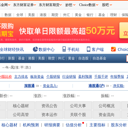
基金网
东方财富证券
东方财富期货
妙想
Choice数据
股吧
|
数据
|
全球
|
美股
|
港股
|
期货
|
外汇
|
黄金
|
银行
|
基金
|
理财
|
保
全球财经快讯
数据中心
手机站
客户端
Choi
排行
|
新股
|
基金
|
港股
|
美股
|
期货
|
外汇
|
黄金
|
自选股
|
自选基金
：
%
(涨:
平:
跌:
)
-
-
-元
H股比价
主力排名
板块资金
个股研报
行业研报
盈利预测
千股千评
年报季报
|
深股通
资金流入
|
港股通(沪)
净买额
-
-
-
-
新价:
--
涨跌:
--
涨跌幅:
--
振幅: --
析
核心题材
资讯公告
公司大事
公司概况
构
公司高管
资本运作
关联个股
资金流向
核心题材
机构预测
研报摘要
估值分析
主要指标
股东分析
|
|
|
|
|