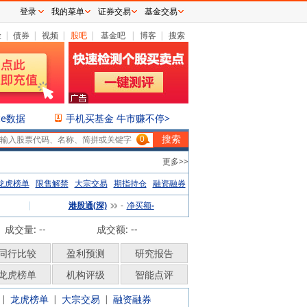
登录
我的菜单
证券交易
基金交易
险
|
债券
|
视频
|
股吧
|
基金吧
|
博客
|
搜索
ce数据
手机买基金 牛市赚不停>
0
更多>>
龙虎榜单
限售解禁
大宗交易
期指持仓
融资融券
|
港股通(深)
净买额
-
-
成交量: --
成交额:
--
同行比较
盈利预测
研究报告
龙虎榜单
机构评级
智能点评
龙虎榜单
大宗交易
融资融券
|
|
|