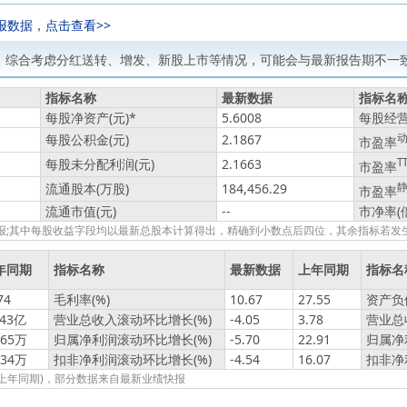
报数据，点击查看>>
，综合考虑分红送转、增发、新股上市等情况，可能会与最新报告期不一致
指标名称
最新数据
指标名
每股净资产(元)
*
5.6008
每股经营
每股公积金(元)
2.1867
市盈率
每股未分配利润(元)
2.1663
T
市盈率
流通股本(万股)
184,456.29
市盈率
流通市值(元)
--
市净率(
绩快报;其中每股收益字段均以最新总股本计算得出，精确到小数点后四位，其余指标若
年同期
指标名称
最新数据
上年同期
指标名
74
毛利率(%)
10.67
27.55
资产负债
343亿
营业总收入滚动环比增长(%)
-4.05
3.78
营业总
165万
归属净利润滚动环比增长(%)
-5.70
22.91
归属净
234万
扣非净利润滚动环比增长(%)
-4.54
16.07
扣非净
报(上年同期)，部分数据来自最新业绩快报