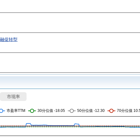
交融促转型
市现率