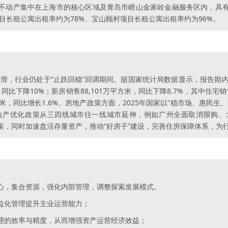
不动产集中在上海市的核心区域及青岛市崂山金家岭金融服务区内，具
项目长租公寓出租率约为78%、宝山顾村项目长租公寓出租率约为96%。
下滑，行业仍处于“止跌回稳”回调期间。据国家统计局数据显示，报告期内，
米，同比下降10%；新房销售88,101万平方米，同比下降8.7%，其中住宅
方米，同比增长1.6%。房地产政策方面，2025年国家以“稳市场、惠民
地产优化政策从三四线城市往一线城市延伸，例如广州全面取消限购、
”政策，同时加速盘活存量资产，推动“好房子”建设，完善住房保障体系，
心，集合资源，强化内部管理，调整探索发展模式。
益化管理提升主业运营能力；
理的效率与精度，从而增强资产运营经济效益；