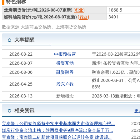
特色指标
焦炭期货价(
元/吨,
2026-08-07更新)
1868.5
行业
燃料油期货价(
元/吨,
2026-08-07更新)
3491
行业
数据来源:大连商品交易所、上海期货交易所
大事提醒
2026-08-22
中报预披露
于2026-08-22披露202
2026-08-07
投资互动
新增1条投资者互动内容
2026-08-06
融资融券
融资余额1.623亿，融资净
截止2026-03-31，公
2026-04-25
股东户数
86%
2026-03-13
新增概念
2026-03-13新增概念
相关资讯
更
宝泰隆：公司始终坚持夯实主业基本面为市值管理核心根…
202
煤炭行业资金流出榜：陕西煤业等9股净流出资金超千万…
202
宝泰隆：宝泰隆二矿新建项目获联合试运转备案 建设规…
202