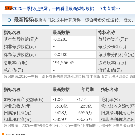
2026一季报已披露，一图看懂最新财报数据，点击查看>>
NEW
最新指标
(根据今日总股本计算所得，综合考虑分红送转、增发
指标名称
最新数据
指标名称
基本每股收益(元)
*
-0.0283
每股净资产(元)
*
扣非每股收益(元)
--
每股公积金(元)
稀释每股收益(元)
-0.0280
每股未分配利润(元)
总股本(万股)
191,566.45
流通股本(万股)
总市值(元)
--
流通市值(元)
数据来源:2026一季报，部分数据来自最新业绩快报;其中每股收益字段均以最
指标名称
最新数据
上年同期
指标名称
加权净资产收益率(%)
-1.00
-1.14
毛利率(%)
营业总收入(元)
1.600亿
1.269亿
营业总收入滚动环比
归属净利润(元)
-5428万
-6556万
归属净利润滚动环比
扣非净利润(元)
-5359万
-6625万
扣非净利润滚动环比
数据来源：2026一季报(最新数据)，2025一季报(上年同期)，部分数据来自最新