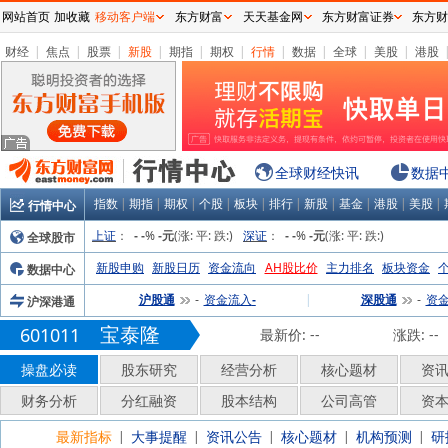
网站首页
加收藏
移动客户端
东方财富
天天基金网
东方财富证券
东方财
财经
|
焦点
|
股票
|
新股
|
期指
|
期权
|
行情
|
数据
|
全球
|
美股
|
港股
全球财经快讯
数据
指数
|
期指
|
期权
|
个股
|
板块
|
排行
|
新股
|
基金
|
港股
|
美股
|
行情中心
上证
：
%
(涨:
平:
跌:
)
深证
：
%
(涨:
平:
跌:
)
全球股市
-
-
-元
-
-
-元
新股申购
新股日历
资金流向
AH股比价
主力排名
板块资金
数据中心
沪股通
资金流入
|
深股通
资
沪深港通
-
-
-
宝泰隆
601011
最新价:
--
涨跌:
--
操盘必读
股东研究
经营分析
核心题材
资
财务分析
分红融资
股本结构
公司高管
资
最新指标
大事提醒
资讯公告
核心题材
机构预测
研
|
|
|
|
|