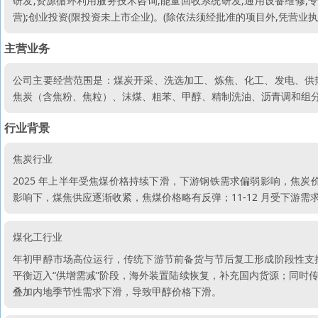
研发;资源循环利用服务技术咨询,能量回收系统研发,通用设备维修,专
营);创业投资(限投资未上市企业)。(除依法须经批准的项目外,凭营业
主营业务
公司主要经营范围是：煤炭开采、洗选加工、炼焦、化工、发电、供
焦炭（含焦粉、焦粒）、沫煤、粗苯、甲醇、精制洗油、沥青调和组
行业背景
焦炭行业
2025 年上半年受焦煤价格持续下滑，下游钢铁需求偏弱影响，焦炭
影响下，煤焦供应逐渐收紧，焦煤价格略有反弹；11-12 月受下游
煤化工行业
年初甲醇市场高位运行，传统下游节前备货与节后复工形成阶段性支
平衡迈入“供增需减”阶段，海外装置陆续恢复，补充国内货源；同时
叠加内地季节性需求下滑，导致甲醇价格下滑。