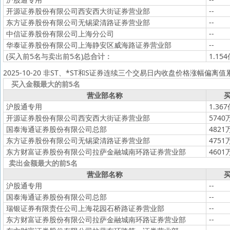
开源证券股份有限公司西安西大街证券营业部
--
东方证券股份有限公司无锡梁清路证券营业部
--
中信证券股份有限公司上海分公司
--
华泰证券股份有限公司上海静安区威海路证券营业部
--
(买入前5名与卖出前5名)
总合计：
1.15
2025-10-20 非ST、*ST和S证券连续三个交易日内收盘价格涨幅偏离
买入金额最大的前5名
营业部名称
买
沪股通专用
1.36
开源证券股份有限公司西安西大街证券营业部
5740
国泰海通证券股份有限公司总部
4821
东方证券股份有限公司无锡梁清路证券营业部
4751
东方财富证券股份有限公司拉萨金融城南环路证券营业部
4601
卖出金额最大的前5名
营业部名称
买
沪股通专用
--
国泰海通证券股份有限公司总部
--
瑞银证券有限责任公司上海花园石桥路证券营业部
--
东方财富证券股份有限公司拉萨金融城南环路证券营业部
--