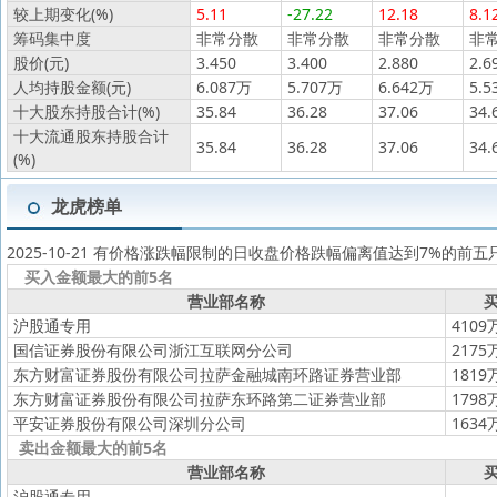
较上期变化(%)
5.11
-27.22
12.18
8.1
筹码集中度
非常分散
非常分散
非常分散
非
股价(元)
3.450
3.400
2.880
2.6
人均持股金额(元)
6.087万
5.707万
6.642万
5.5
十大股东持股合计(%)
35.84
36.28
37.06
34.
十大流通股东持股合计
35.84
36.28
37.06
34.
(%)
龙虎榜单
2025-10-21 有价格涨跌幅限制的日收盘价格跌幅偏离值达到7%的前五
买入金额最大的前5名
营业部名称
买
沪股通专用
4109
国信证券股份有限公司浙江互联网分公司
2175
东方财富证券股份有限公司拉萨金融城南环路证券营业部
1819
东方财富证券股份有限公司拉萨东环路第二证券营业部
1798
平安证券股份有限公司深圳分公司
1634
卖出金额最大的前5名
营业部名称
买
沪股通专用
--