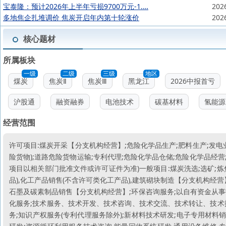
宝泰隆：预计2026年上半年亏损9700万元-1.…
202
多地焦企扎堆调价 焦炭开启年内第十轮涨价
202
核心题材
所属板块
一级
二级
三级
地区
煤炭
焦炭Ⅱ
焦炭Ⅲ
黑龙江
2026中报首亏
沪股通
融资融券
电池技术
碳基材料
氢能源
经营范围
许可项目:煤炭开采【分支机构经营】;危险化学品生产;肥料生产;发电
险货物);道路危险货物运输;专利代理;危险化学品仓储;危险化学品经
项目以相关部门批准文件或许可证件为准)一般项目:煤炭洗选;选矿;炼
品),化工产品销售(不含许可类化工产品),建筑砌块制造【分支机构经
石墨及碳素制品销售【分支机构经营】;环保咨询服务;以自有资金从事
化服务;技术服务、技术开发、技术咨询、技术交流、技术转让、技术推
务;知识产权服务(专利代理服务除外);新材料技术研发;电子专用材料