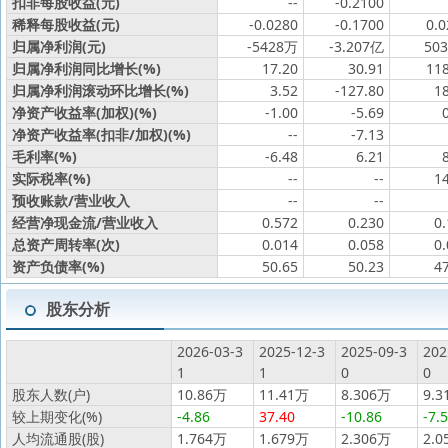
扣非每股收益(元)
--
-0.2100
稀释每股收益(元)
-0.0280
-0.1700
0.0
归属净利润(元)
-5428万
-3.207亿
50
归属净利润同比增长(%)
17.20
30.91
118
归属净利润滚动环比增长(%)
3.52
-127.80
1
净资产收益率(加权)(%)
-1.00
-5.69
净资产收益率(扣非/加权)(%)
--
-7.13
毛利率(%)
-6.48
6.21
实际税率(%)
--
--
1
预收账款/营业收入
--
--
经营净现金流/营业收入
0.572
0.230
0
总资产周转率(次)
0.014
0.058
0
资产负债率(%)
50.65
50.23
4
股东分析
2026-03-3
2025-12-3
2025-09-3
202
1
1
0
0
股东人数(户)
10.86万
11.41万
8.306万
9.3
较上期变化(%)
-4.86
37.40
-10.86
-7.
人均流通股(股)
1.764万
1.679万
2.306万
2.0