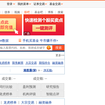
登录
我的菜单
证券交易
基金交易
险
|
债券
|
视频
|
股吧
|
基金吧
|
博客
|
搜索
ce数据
手机买基金 牛市赚不停>
0
更多>>
龙虎榜单
限售解禁
大宗交易
期指持仓
融资融券
|
港股通(深)
净买额
-
-
成交量: --
成交额:
--
同行比较
盈利预测
研究报告
龙虎榜单
机构评级
智能点评
龙虎榜单
大宗交易
融资融券
|
|
|