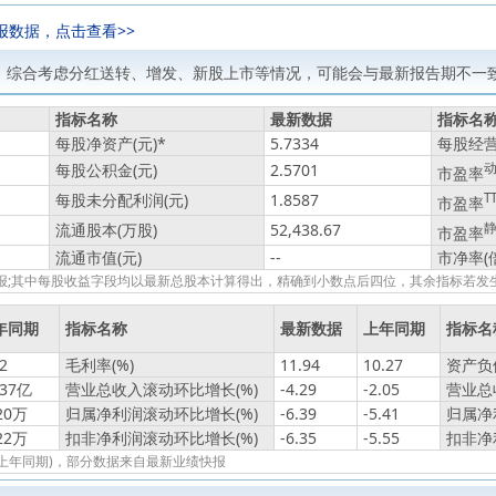
报数据，点击查看>>
，综合考虑分红送转、增发、新股上市等情况，可能会与最新报告期不一致
指标名称
最新数据
指标名
每股净资产(元)
*
5.7334
每股经营
每股公积金(元)
2.5701
市盈率
每股未分配利润(元)
1.8587
T
市盈率
流通股本(万股)
52,438.67
市盈率
流通市值(元)
--
市净率(
绩快报;其中每股收益字段均以最新总股本计算得出，精确到小数点后四位，其余指标若
年同期
指标名称
最新数据
上年同期
指标名
2
毛利率(%)
11.94
10.27
资产负债
.37亿
营业总收入滚动环比增长(%)
-4.29
-2.05
营业总
20万
归属净利润滚动环比增长(%)
-6.39
-5.41
归属净
22万
扣非净利润滚动环比增长(%)
-6.35
-5.55
扣非净
报(上年同期)，部分数据来自最新业绩快报