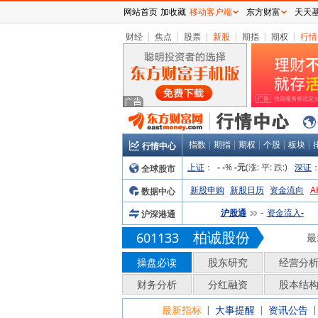
网站首页
加收藏
移动客户端
东方财富
天天
财经
|
焦点
|
股票
|
新股
|
期指
|
期权
|
行情
指数
|
期指
|
期权
|
个股
|
板块
|
行情中心
上证
：
%
(涨:
平:
跌:
)
深证
全球股市
-
-
-元
新股申购
新股日历
资金流向
A
数据中心
沪股通
资金流入
沪深港通
-
-
柏诚股份
601133
最
操盘必读
股东研究
经营分
财务分析
分红融资
股本结
最新指标
大事提醒
资讯公告
|
|
|