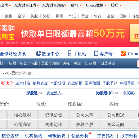
基金网
东方财富证券
东方财富期货
妙想
Choice数据
股吧
|
数据
|
全球
|
美股
|
港股
|
期货
|
外汇
|
黄金
|
银行
|
基金
|
理财
|
保
全球财经快讯
数据中心
手机站
客户端
Choi
排行
|
新股
|
基金
|
港股
|
美股
|
期货
|
外汇
|
黄金
|
自选股
|
自选基金
：
%
(涨:
平:
跌:
)
-
-
-元
H股比价
主力排名
板块资金
个股研报
行业研报
盈利预测
千股千评
年报季报
|
深股通
资金流入
|
港股通(沪)
净买额
-
-
-
-
新价:
--
涨跌:
--
涨跌幅:
--
振幅: --
析
核心题材
资讯公告
公司大事
公司概况
构
公司高管
资本运作
关联个股
资金流向
核心题材
机构预测
研报摘要
估值分析
主要指标
股东分析
|
|
|
|
|