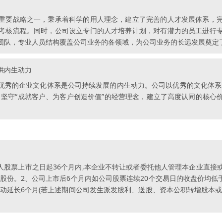
重要战略之一，秉承着科学的用人理念，建立了完善的人才发展体系，
考核流程。同时，公司设立专门的人才培养计划，对有潜力的员工进行
团队，专业人员结构覆盖公司业务的各领域，为公司业务的长远发展奠定
供内生动力
优秀的企业文化体系是公司持续发展的内生动力。公司以优秀的文化体系
，坚守“成就客户、为客户创造价值”的经营理念，建立了高度认同的核心
人股票上市之日起36个月内,本企业不转让或者委托他人管理本企业直
股份。2、公司上市后6个月内如公司股票连续20个交易日的收盘价均低
动延长6个月(若上述期间公司发生派发股利、送股、资本公积转增股本