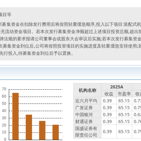
项目等
万股,所募集资金在扣除发行费用后将按照轻重缓急顺序,投入以下项目:装配
补充流动资金项目。若本次发行募集资金净额超过上述项目投资总额,超
律法规的要求报请公司董事会或股东大会审议后实施;若本次发行募集资
次募集资金到位后,公司将按照投资项目的实施进度及轻重缓急安排使用;
先行投入,待募集资金到位后予以置换。
2025A
机构名称
收益
市盈率
收
近六月平均
0.39
65.15
0.7
广发证券
0.39
65.15
0.7
中国银河
0.39
65.15
0.6
财通证券
0.39
65.15
0.7
国盛证券有
0.39
65.15
0.7
限责任公司