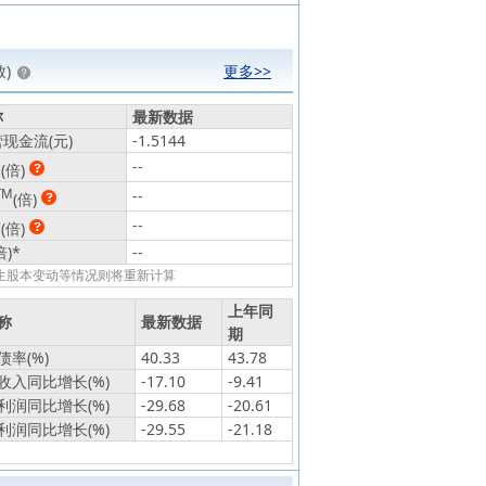
)
更多>>
称
最新数据
现金流(元)
-1.5144
动
--
(倍)
TM
--
(倍)
静
--
(倍)
倍)
*
--
发生股本变动等情况则将重新计算
上年同
称
最新数据
期
率(%)
40.33
43.78
收入同比增长(%)
-17.10
-9.41
利润同比增长(%)
-29.68
-20.61
利润同比增长(%)
-29.55
-21.18