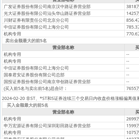
广发证券股份有限公司南京汉中路证券营业部
3818
光大证券股份有限公司汕头华山路证券营业部
1425
川财证券有限责任公司北京分公司
856.
中信证券股份有限公司上海分公司
785.
机构专用
770.
卖出金额最大的前5名
营业部名称
买
机构专用
--
机构专用
--
中信证券股份有限公司上海分公司
--
国泰君安证券股份有限公司总部
--
国投证券股份有限公司南京华创路证券营业部
--
(买入前5名与卖出前5名)
总合计：
7655
2024-02-20 非ST、*ST和S证券连续三个交易日内收盘价格涨幅偏离
买入金额最大的前5名
营业部名称
买
机构专用
2699
申万宏源证券有限公司深圳彩田路证券营业部
1599
机构专用
1075