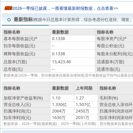
2026一季报已披露，一图看懂最新财报数据，点击查看>>
NEW
最新指标
(根据今日总股本计算所得，综合考虑分红送转、增发
指标名称
最新数据
指标名称
基本每股收益(元)
*
0.1338
每股净资产(元)
*
扣非每股收益(元)
--
每股公积金(元)
稀释每股收益(元)
0.1338
每股未分配利润(元)
总股本(万股)
15,423.46
流通股本(万股)
总市值(元)
--
流通市值(元)
数据来源:2026一季报，部分数据来自最新业绩快报;其中每股收益字段均以最
指标名称
最新数据
上年同期
指标名称
加权净资产收益率(%)
1.10
1.27
毛利率(%)
营业总收入(元)
1.330亿
1.507亿
营业总收入滚动环比
归属净利润(元)
2064万
2450万
归属净利润滚动环比
扣非净利润(元)
1630万
2031万
扣非净利润滚动环比
数据来源：2026一季报(最新数据)，2025一季报(上年同期)，部分数据来自最新