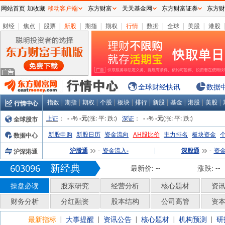
网站首页
加收藏
移动客户端
东方财富
天天基金网
东方财富证券
东方财
财经
|
焦点
|
股票
|
新股
|
期指
|
期权
|
行情
|
数据
|
全球
|
美股
|
港股
全球财经快讯
数据
指数
|
期指
|
期权
|
个股
|
板块
|
排行
|
新股
|
基金
|
港股
|
美股
|
行情中心
上证
：
%
(涨:
平:
跌:
)
深证
：
%
(涨:
平:
跌:
)
全球股市
-
-
-元
-
-
-元
新股申购
新股日历
资金流向
AH股比价
主力排名
板块资金
数据中心
沪股通
资金流入
|
深股通
资
沪深港通
-
-
-
新经典
603096
最新价:
--
涨跌:
--
操盘必读
股东研究
经营分析
核心题材
资
财务分析
分红融资
股本结构
公司高管
资
最新指标
大事提醒
资讯公告
核心题材
机构预测
研
|
|
|
|
|