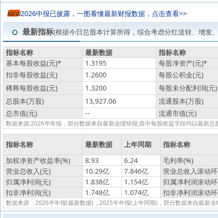
2026中报已披露，一图看懂最新财报数据，点击查看>>
NEW
最新指标
(根据今日总股本计算所得，综合考虑分红送转、增发
指标名称
最新数据
指标名称
基本每股收益(元)
*
1.3195
每股净资产(元)
*
扣非每股收益(元)
1.2600
每股公积金(元)
稀释每股收益(元)
1.3200
每股未分配利润(元)
总股本(万股)
13,927.06
流通股本(万股)
总市值(元)
--
流通市值(元)
数据来源:2026半年报，部分数据来自最新业绩快报;其中每股收益字段均以最
指标名称
最新数据
上年同期
指标名称
加权净资产收益率(%)
8.93
6.24
毛利率(%)
营业总收入(元)
10.29亿
7.846亿
营业总收入滚动环比
归属净利润(元)
1.838亿
1.154亿
归属净利润滚动环比
扣非净利润(元)
1.748亿
1.074亿
扣非净利润滚动环比
数据来源：2026半年报(最新数据)，2025半年报(上年同期)，部分数据来自最新