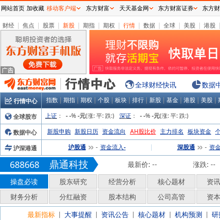
网站首页
加收藏
移动客户端
东方财富
天天基金网
东方财富证券
东方财
财经
|
焦点
|
股票
|
新股
|
期指
|
期权
|
行情
|
数据
|
全球
|
美股
|
港股
全球财经快讯
数据
指数
|
期指
|
期权
|
个股
|
板块
|
排行
|
新股
|
基金
|
港股
|
美股
|
行情中心
上证
：
%
(涨:
平:
跌:
)
深证
：
%
(涨:
平:
跌:
)
全球股市
-
-
-元
-
-
-元
新股申购
新股日历
资金流向
AH股比价
主力排名
板块资金
数据中心
沪股通
资金流入
|
深股通
资
沪深港通
-
-
-
鼎通科技
688668
最新价:
--
涨跌:
--
操盘必读
股东研究
经营分析
核心题材
资
财务分析
分红融资
股本结构
公司高管
资
最新指标
大事提醒
资讯公告
核心题材
机构预测
研
|
|
|
|
|