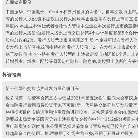
自愿锁定股份
中国振华、中国电子、Centec和苏州君脉的承诺:1、自本次发行上
有的发行人股份,也不提议由发行人回购本企业在本次发行上市前直接
年度内,本企业不转让或者委托他人管理本企业在本次发行上市前直接
有的发行人股份;自发行人股票上市之日起第4个会计年度和第5个会
股份总数的2%。发行人股票上市且实现盈利后,本企业可以自发行人
次发行上市前直接或间接持有的发行人股份。2、在发行人上市后6个
低于发行价,本企业持有发行人股票的上述锁定期自动延长6个月。上
转增股本、增发、配股等原因进行除权、除息的,则按照上交所的有关
募资投向
新一代网络交换芯片研发与量产项目等
经公司第一届董事会第五次会议及2021年第五次临时股东大会审议通
金扣除发行费用后将投资于以下项目:新一代网络交换芯片研发与量
将根据项目的实施进度和轻重缓急进行投资。若实际募集资金(扣除对
需要或市场竞争等因素导致上述募集资金投向中的全部或部分项目在本
发行募集资金到位后,本公司可选择以募集资金置换先期已投入的自筹
排超募资金的使用计划,严格用于公司主营业务,不用于开展证券投资