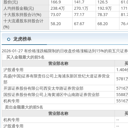
股价(元)
166.9
141.7
126.5
61.
人均持股金额(元)
238.4万
270.1万
192.9万
171
十大股东持股合计(%)
73.07
77.17
78.37
81.
十大流通股东持股合计
58.20
67.67
68.20
76.
(%)
龙虎榜单
2026-01-27 有价格涨跌幅限制的日收盘价格涨幅达到15%的前五只证券
买入金额最大的前5名
营业部名称
买
沪股通专用
1.40
高盛(中国)证券有限责任公司上海浦东新区世纪大道证券营业
5781
部
开源证券股份有限公司西安太华路证券营业部
5716
国投证券股份有限公司上海黄浦区中山南路证券营业部
5588
机构专用
5516
卖出金额最大的前5名
营业部名称
买
机构专用
--
沪股通专用
--