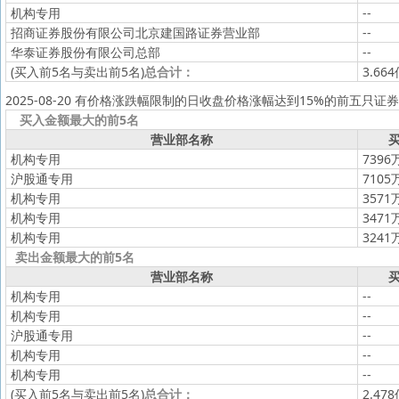
机构专用
--
招商证券股份有限公司北京建国路证券营业部
--
华泰证券股份有限公司总部
--
(买入前5名与卖出前5名)
总合计：
3.66
2025-08-20 有价格涨跌幅限制的日收盘价格涨幅达到15%的前五只证券
买入金额最大的前5名
营业部名称
买
机构专用
7396
沪股通专用
7105
机构专用
3571
机构专用
3471
机构专用
3241
卖出金额最大的前5名
营业部名称
买
机构专用
--
机构专用
--
沪股通专用
--
机构专用
--
机构专用
--
(买入前5名与卖出前5名)
总合计：
2.47