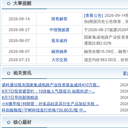
大事提醒
[查看公告]
2026-09
2026-09-14
限售解禁
份(根据历史公告推算，
2026-08-27
中报预披露
于2026-08-27披露202
国家集成电路产业投资基金股
2026-08-07
股东减持
通股比例2.02%
2026-08-07
融资融券
融资余额16.59亿，融资
2026-07-23
大宗交易
成交均价383.00元，折价
相关资讯
更
盛科通信股东国家集成电路产业投资基金减持410万股…
202
8月7日投资避雷针：10连板人气股提示 如股价进一…
202
8月7日早间新闻精选
202
小K播早报|特朗普：对多晶硅及其衍生产品加征关税 …
202
科创板晚报|宇树科技发行价格150.80元/股 中…
202
核心题材