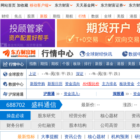
网站首页
加收藏
移动客户端
东方财富
天天基金网
东方财富证券
东方财
财经
|
焦点
|
股票
|
新股
|
期指
|
期权
|
行情
|
数据
|
全球
|
美股
|
港股
全球财经快讯
数据
指数
|
期指
|
期权
|
个股
|
板块
|
排行
|
新股
|
基金
|
港股
|
美股
|
行情中心
上证
：
%
(涨:
平:
跌:
)
深证
：
%
(涨:
平:
跌:
)
全球股市
-
-
-元
-
-
-元
新股申购
新股日历
资金流向
AH股比价
主力排名
板块资金
数据中心
沪股通
资金流入
|
深股通
资
沪深港通
-
-
-
盛科通信
688702
最新价:
--
涨跌:
--
操盘必读
股东研究
经营分析
核心题材
资
财务分析
分红融资
股本结构
公司高管
资
最新指标
大事提醒
资讯公告
核心题材
机构预测
研
|
|
|
|
|