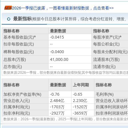
2026一季报已披露，一图看懂最新财报数据，点击查看>>
NEW
最新指标
(根据今日总股本计算所得，综合考虑分红送转、增发
指标名称
最新数据
指标名称
基本每股收益(元)
*
-0.0415
每股净资产(元)
*
扣非每股收益(元)
--
每股公积金(元)
稀释每股收益(元)
-0.0400
每股未分配利润(元)
总股本(万股)
41,000.00
流通股本(万股)
总市值(元)
--
流通市值(元)
数据来源:2026一季报，部分数据来自最新业绩快报;其中每股收益字段均以最
指标名称
最新数据
上年同期
指标名称
加权净资产收益率(%)
-0.76
-0.65
毛利率(%)
营业总收入(元)
2.484亿
2.230亿
营业总收入滚动环比
归属净利润(元)
-1703万
-1520万
归属净利润滚动环比
扣非净利润(元)
-2927万
-3659万
扣非净利润滚动环比
数据来源：2026一季报(最新数据)，2025一季报(上年同期)，部分数据来自最新