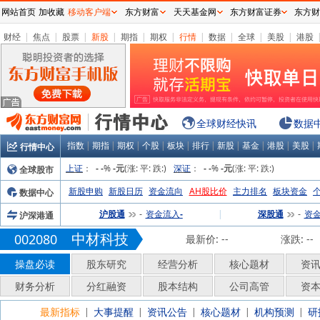
网站首页
加收藏
移动客户端
东方财富
天天基金网
东方财富证券
东方财
财经
|
焦点
|
股票
|
新股
|
期指
|
期权
|
行情
|
数据
|
全球
|
美股
|
港股
全球财经快讯
数据
指数
|
期指
|
期权
|
个股
|
板块
|
排行
|
新股
|
基金
|
港股
|
美股
|
行情中心
上证
：
%
(涨:
平:
跌:
)
深证
：
%
(涨:
平:
跌:
)
全球股市
-
-
-元
-
-
-元
新股申购
新股日历
资金流向
AH股比价
主力排名
板块资金
数据中心
沪股通
资金流入
|
深股通
资
沪深港通
-
-
-
中材科技
002080
最新价:
--
涨跌:
--
操盘必读
股东研究
经营分析
核心题材
资
财务分析
分红融资
股本结构
公司高管
资
最新指标
大事提醒
资讯公告
核心题材
机构预测
研
|
|
|
|
|