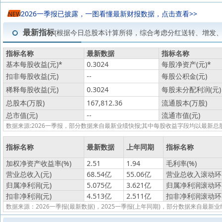
2026一季报已披露，一图看懂最新财报数据，点击查看>>
NEW
最新指标
(根据今日总股本计算所得，综合考虑分红送转、增发
指标名称
最新数据
指标名称
基本每股收益(元)
*
0.3024
每股净资产(元)
*
扣非每股收益(元)
--
每股公积金(元)
稀释每股收益(元)
0.3024
每股未分配利润(元)
总股本(万股)
167,812.36
流通股本(万股)
总市值(元)
--
流通市值(元)
数据来源:2026一季报，部分数据来自最新业绩快报;其中每股收益字段均以最
指标名称
最新数据
上年同期
指标名称
加权净资产收益率(%)
2.51
1.94
毛利率(%)
营业总收入(元)
68.54亿
55.06亿
营业总收入滚动环比
归属净利润(元)
5.075亿
3.621亿
归属净利润滚动环比
扣非净利润(元)
4.513亿
2.511亿
扣非净利润滚动环比
数据来源：2026一季报(最新数据)，2025一季报(上年同期)，部分数据来自最新