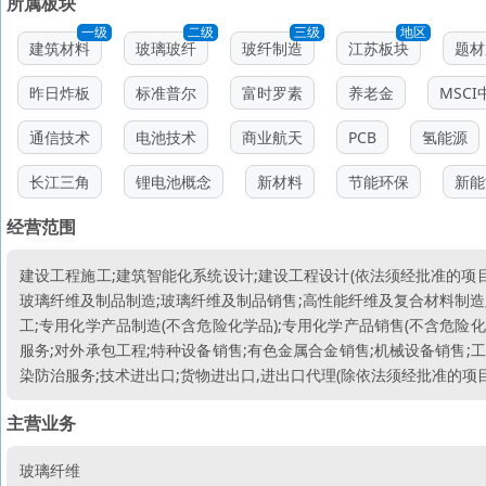
所属板块
一级
二级
三级
地区
建筑材料
玻璃玻纤
玻纤制造
江苏板块
题材
昨日炸板
标准普尔
富时罗素
养老金
MSCI
通信技术
电池技术
商业航天
PCB
氢能源
长江三角
锂电池概念
新材料
节能环保
新能
经营范围
建设工程施工;建筑智能化系统设计;建设工程设计(依法须经批准的项目
玻璃纤维及制品制造;玻璃纤维及制品销售;高性能纤维及复合材料制造
工;专用化学产品制造(不含危险化学品);专用化学产品销售(不含危险
服务;对外承包工程;特种设备销售;有色金属合金销售;机械设备销售;
染防治服务;技术进出口;货物进出口,进出口代理(除依法须经批准的项
主营业务
玻璃纤维