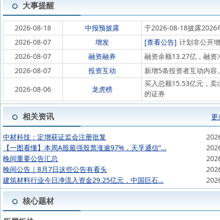
大事提醒
2026-08-18
中报预披露
于2026-08-18披露202
2026-08-07
增发
[查看公告]
计划非公开增
2026-08-07
融资融券
融资余额13.27亿，融资
2026-08-07
投资互动
新增5条投资者互动内容
买入总额15.53亿元，
2026-08-06
龙虎榜
的证券
相关资讯
更
中材科技：定增获证监会注册批复
202
【一图看懂】本周A股最强股票涨逾97%，天孚通信“…
202
晚间重要公告汇总
202
晚间公告｜8月7日这些公告有看头
202
建筑材料行业今日净流入资金29.25亿元，中国巨石…
202
核心题材