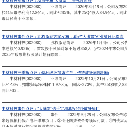
中材科技年报点评：AI电子布“大满贯”，景气度向好
中材科技(002080) 业绩简评 2026年3月19日，公司发布202
扣非归母净利润12.8亿元，同比+235%。其中25Q4收入84.9亿元，同
母口径高于业绩预…
中材科技事件点评：期权激励方案发布，看好“大满贯”AI业绩环比提高
中材科技(002080) 股权激励简评 2026年1月4日，公司公告
本总额的0.92%），首次授予激励对象不超过358人（占2024年末
2025年股票期权激励计划解除限…
中材科技三季报点评：特种玻纤加速扩产，传统玻纤底部明确
中材科技(002080) 业绩简评 2025年10月21日，公司发布202
比+143%，扣非归母净利润11.97亿元，同比+270%。其中25Q3收入8
同比+33…
中材科技事件点评：“大满贯”选手定增募投特种玻纤项目
中材科技(002080) 事件 2025年9月29日，公司发布公告称，
米超低损耗低介电纤维布项目，③偿还国拨资金专项应付款，④补充流
且不超过发行前公司总股本的30%。 点评 定…