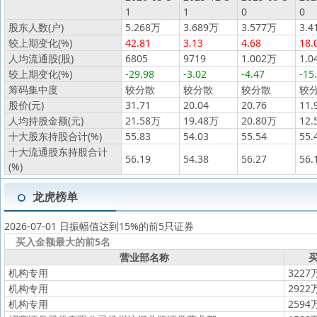
1
1
0
0
股东人数(户)
5.268万
3.689万
3.577万
3.4
较上期变化(%)
42.81
3.13
4.68
18.
人均流通股(股)
6805
9719
1.002万
1.0
较上期变化(%)
-29.98
-3.02
-4.47
-15
筹码集中度
较分散
较分散
较分散
较
股价(元)
31.71
20.04
20.76
11.
人均持股金额(元)
21.58万
19.48万
20.80万
12.
十大股东持股合计(%)
55.83
54.03
55.54
55.
十大流通股东持股合计
56.19
54.38
56.27
56.
(%)
龙虎榜单
2026-07-01 日振幅值达到15%的前5只证券
买入金额最大的前5名
营业部名称
买
机构专用
3227
机构专用
2922
机构专用
2594