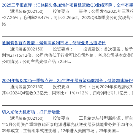
2025三季报点评：汇兑损失叠加海外项目延迟致Q3业绩环降，全年有
通润装备(002150) 投资要点 事件：公司发布2025年三季报2025
+27.26%；毛利率29.47%，同比-2.26pct。2025Q3单季度公司实现
比-…
通润装备首次覆盖：聚焦高盈利市场，储能业务迅速增长
通润装备(002150) 投资要点： 投资建议：首次覆盖，给予"买入"评
别为21/15/12倍。公司估值低于行业可比公司均值，考虑公司基本
公司情况：公司主营光储产品（25H…
2024年报&2025一季报点评：25年逆变器有望稳健增长，储能加速海
通润装备(002150) 投资要点 事件：公司2024年实现营收33.7亿
其中2024Q4营收9.3亿元，同环比+11％/+12％，归母净利润1.1亿元，同环比
切入光储大机市场，打开新增量
通润装备(002150) 投资要点 工具箱龙头转型新能源，新主业
年5月公司资产重组收购正泰电源进军光伏逆变器及储能业务并于23年
09年成立，主营组串式逆变器，12年进入美国市场，23年美国…