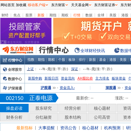
网站首页
加收藏
移动客户端
东方财富
天天基金网
东方财富证券
东方财
财经
|
焦点
|
股票
|
新股
|
期指
|
期权
|
行情
|
数据
|
全球
|
美股
|
港股
全球财经快讯
数据
指数
|
期指
|
期权
|
个股
|
板块
|
排行
|
新股
|
基金
|
港股
|
美股
|
行情中心
上证
：
%
(涨:
平:
跌:
)
深证
：
%
(涨:
平:
跌:
)
全球股市
-
-
-元
-
-
-元
新股申购
新股日历
资金流向
AH股比价
主力排名
板块资金
数据中心
沪股通
资金流入
|
深股通
资
沪深港通
-
-
-
正泰电源
002150
最新价:
--
涨跌:
--
操盘必读
股东研究
经营分析
核心题材
资
财务分析
分红融资
股本结构
公司高管
资
最新指标
大事提醒
资讯公告
核心题材
机构预测
研
|
|
|
|
|