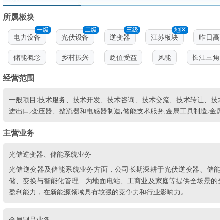
所属板块
一级
二级
三级
地区
电力设备
光伏设备
逆变器
江苏板块
昨日高
储能概念
乡村振兴
贬值受益
风能
长江三角
经营范围
一般项目:技术服务、技术开发、技术咨询、技术交流、技术转让、技术
进出口;变压器、整流器和电感器制造;储能技术服务;金属工具制造;金
主营业务
光储逆变器、储能系统业务
光储逆变器及储能系统业务方面，公司长期深耕于光伏逆变器、储
储、变换与智能化管理，为地面电站、工商业及家庭等提供全场景的
盈利能力，在新能源领域具有较强的竞争力和行业影响力。
金属制品业务