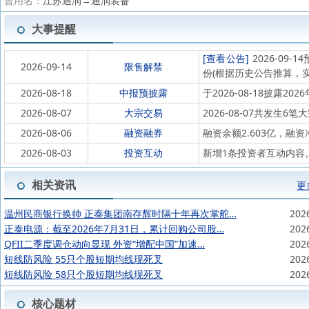
曾用名：
江苏通润→通润装备
大事提醒
[查看公告]
2026-09
2026-09-14
限售解禁
份(根据历史公告推算，
2026-08-18
中报预披露
于2026-08-18披露202
2026-08-07
大宗交易
2026-08-07共发生
2026-08-06
融资融券
融资余额2.603亿，融资净
2026-08-03
投资互动
新增1条投资者互动内容
相关资讯
更
温州民商银行换帅 正泰集团南存辉时隔十年再次掌舵…
202
正泰电源：截至2026年7月31日，累计回购公司股…
202
QFII二季度调仓动向显现 外资“增配中国”加速…
202
短线防风险 55只个股短期均线现死叉
202
短线防风险 58只个股短期均线现死叉
202
核心题材