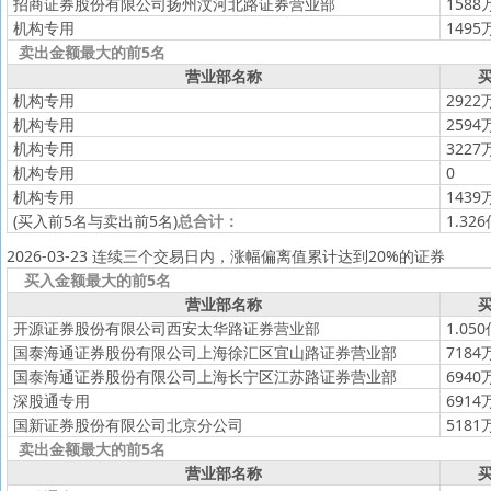
招商证券股份有限公司扬州汶河北路证券营业部
1588
机构专用
1495
卖出金额最大的前5名
营业部名称
买
机构专用
2922
机构专用
2594
机构专用
3227
机构专用
0
机构专用
1439
(买入前5名与卖出前5名)
总合计：
1.32
2026-03-23 连续三个交易日内，涨幅偏离值累计达到20%的证券
买入金额最大的前5名
营业部名称
买
开源证券股份有限公司西安太华路证券营业部
1.05
国泰海通证券股份有限公司上海徐汇区宜山路证券营业部
7184
国泰海通证券股份有限公司上海长宁区江苏路证券营业部
6940
深股通专用
6914
国新证券股份有限公司北京分公司
5181
卖出金额最大的前5名
营业部名称
买