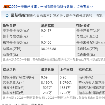
2026一季报已披露，一图看懂最新财报数据，点击查看>>
NEW
最新指标
(根据今日总股本计算所得，综合考虑分红送转、增发
指标名称
最新数据
指标名称
基本每股收益(元)
*
0.0417
每股净资产(元)
*
扣非每股收益(元)
--
每股公积金(元)
稀释每股收益(元)
0.0400
每股未分配利润(元)
总股本(万股)
36,086.88
流通股本(万股)
总市值(元)
--
流通市值(元)
数据来源:2026一季报，部分数据来自最新业绩快报;其中每股收益字段均以最
指标名称
最新数据
上年同期
指标名称
加权净资产收益率(%)
0.69
0.96
毛利率(%)
营业总收入(元)
8.190亿
8.076亿
营业总收入滚动环比
归属净利润(元)
1505万
1831万
归属净利润滚动环比
扣非净利润(元)
1231万
1723万
扣非净利润滚动环比
数据来源：2026一季报(最新数据)，2025一季报(上年同期)，部分数据来自最新