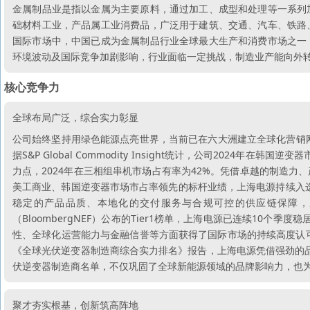
金属制品业是指以金属为主要原料，通过加工、成型和处理等一系列
础材料工业，产品属工业消费品，广泛用于建筑、交通、汽车、铁路
国际市场中，中国已成为金属制品行业全球最大生产和消费市场之一
环境波动及国际竞争加剧影响，行业面临一定挑战，制造业产能向外
核心竞争力
全球布局广泛，综合实力彰显
公司始终坚持用绿色能源点亮世界，当前已在六大洲建立全球化营销网
据S&P Global Commodity Insight统计，公司2024
力点，2024年在三相组串机市场占有率为42%。凭借卓越的制造
美工商业、韩国逆变器市场市占率领先的标杆业绩，上海电源持续入选
稳定的产品品质、本地化的交付服务与合规可控的供应链保障，
（BloombergNEF）公布的Tier1榜单，上海电源已连续10
性、全球化运营能力与金融信誉等方面获得了国际市场的持续高度认可。根
《全球光伏逆变器制造商综合实力排名》报告，上海电源凭借强劲的品牌
伏逆变器制造商名单，不仅巩固了全球新能源领域的品牌影响力，也
聚才夯实根基，创新筑高阵地