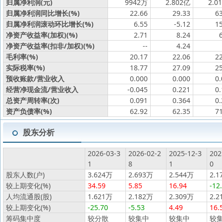
归属净利润(元)
9942万
2.802亿
2.0
归属净利润同比增长(%)
22.66
29.33
6
归属净利润滚动环比增长(%)
6.55
-5.12
1
净资产收益率(加权)(%)
2.71
8.24
净资产收益率(扣非/加权)(%)
--
4.24
毛利率(%)
20.17
22.06
2
实际税率(%)
18.77
27.09
2
预收账款/营业收入
0.000
0.000
0
经营净现金流/营业收入
-0.045
0.221
0
总资产周转率(次)
0.091
0.364
0
资产负债率(%)
62.92
62.35
7
股东分析
2026-03-3
2026-02-2
2025-12-3
202
1
8
1
0
股东人数(户)
3.624万
2.693万
2.544万
2.1
较上期变化(%)
34.59
5.85
16.94
-12
人均流通股(股)
1.621万
2.182万
2.309万
2.2
较上期变化(%)
-25.70
-5.53
4.49
16.
筹码集中度
较分散
较集中
较集中
较