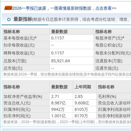
2026一季报已披露，一图看懂最新财报数据，点击查看>>
NEW
最新指标
(根据今日总股本计算所得，综合考虑分红送转、增发
指标名称
最新数据
指标名称
基本每股收益(元)
*
0.1157
每股净资产(元)
*
扣非每股收益(元)
--
每股公积金(元)
稀释每股收益(元)
0.1157
每股未分配利润(元)
总股本(万股)
85,921.64
流通股本(万股)
总市值(元)
--
流通市值(元)
数据来源:2026一季报，部分数据来自最新业绩快报;其中每股收益字段均以最
指标名称
最新数据
上年同期
指标名称
加权净资产收益率(%)
2.71
2.85
毛利率(%)
营业总收入(元)
8.987亿
9.608亿
营业总收入滚动环比
归属净利润(元)
9942万
8105万
归属净利润滚动环比
扣非净利润(元)
1.001亿
8170万
扣非净利润滚动环比
数据来源：2026一季报(最新数据)，2025一季报(上年同期)，部分数据来自最新