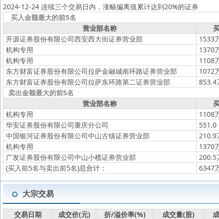
2024-12-24 连续三个交易日内，涨幅偏离值累计达到20%的证券
买入金额最大的前5名
营业部名称
买
开源证券股份有限公司西安西大街证券营业部
1533
机构专用
1370
机构专用
1108
东方财富证券股份有限公司拉萨金融城南环路证券营业部
1072
东方财富证券股份有限公司拉萨东环路第二证券营业部
853.
卖出金额最大的前5名
营业部名称
买
机构专用
1108
华安证券股份有限公司重庆分公司
551.0
中国银河证券股份有限公司中山古镇证券营业部
210.
机构专用
1370
广发证券股份有限公司中山小榄证券营业部
200.
(买入前5名与卖出前5名)
总合计：
6347
大宗交易
交易日期
成交价(元)
折/溢价率(%)
成交量(股)
成