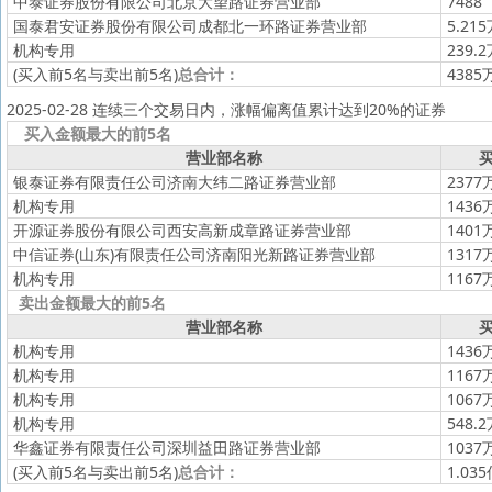
中泰证券股份有限公司北京大望路证券营业部
7488
国泰君安证券股份有限公司成都北一环路证券营业部
5.21
机构专用
239.
(买入前5名与卖出前5名)
总合计：
4385
2025-02-28 连续三个交易日内，涨幅偏离值累计达到20%的证券
买入金额最大的前5名
营业部名称
买
银泰证券有限责任公司济南大纬二路证券营业部
2377
机构专用
1436
开源证券股份有限公司西安高新成章路证券营业部
1401
中信证券(山东)有限责任公司济南阳光新路证券营业部
1317
机构专用
1167
卖出金额最大的前5名
营业部名称
买
机构专用
1436
机构专用
1167
机构专用
1067
机构专用
548.
华鑫证券有限责任公司深圳益田路证券营业部
1037
(买入前5名与卖出前5名)
总合计：
1.03