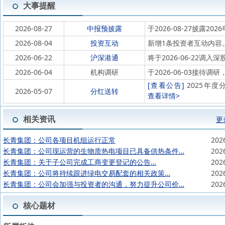
大事提醒
2026-08-27
中报预披露
于2026-08-27披露202
2026-08-04
投资互动
新增1条投资者互动内容
2026-06-22
沪深港通
将于2026-06-22
2026-06-04
机构调研
于2026-06-03接
[查看公告]
2025年度分
2026-05-07
分红送转
查看详情>
相关资讯
更
长青集团：公司各项目机组运行正常
202
长青集团：公司现运营的生物质热电项目已具备供热条件…
202
长青集团：关于子公司完成工商变更登记的公告…
202
长青集团：公司将持续跟进绿电交易配套的相关政策…
202
长青集团：公司会加强与投资者的沟通，努力提升公司价…
202
核心题材