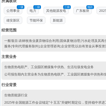
所属板块
一级
二级
三级
地区
公用事业
电力
其他能源发电
广东板块
20
雄安新区
节能环保
新能源
经营范围
一般项目:农林牧渔业废弃物综合利用;固体废物治理;污水处理及其再
服务(专利代理服务除外);企业管理咨询;企业管理;以自有资金从事投
主营业务
生物质热电联产、工业园区燃煤集中供热、生活垃圾发电业务
公司报告期内主营业务为生物质热电联产、工业园区燃煤集中供热和
行业背景
生物质能源行业
2025年全国能源工作会议锚定“十五五”关键时期定位，坚持稳中