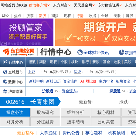
网站首页
加收藏
移动客户端
东方财富
天天基金网
东方财富证券
东方财
财经
|
焦点
|
股票
|
新股
|
期指
|
期权
|
行情
|
数据
|
全球
|
美股
|
港股
全球财经快讯
数据
指数
|
期指
|
期权
|
个股
|
板块
|
排行
|
新股
|
基金
|
港股
|
美股
|
行情中心
上证
：
%
(涨:
平:
跌:
)
深证
：
%
(涨:
平:
跌:
)
全球股市
-
-
-元
-
-
-元
新股申购
新股日历
资金流向
AH股比价
主力排名
板块资金
数据中心
沪股通
资金流入
|
深股通
资
沪深港通
-
-
-
长青集团
002616
最新价:
--
涨跌:
--
操盘必读
股东研究
经营分析
核心题材
资
财务分析
分红融资
股本结构
公司高管
资
最新指标
大事提醒
资讯公告
核心题材
机构预测
研
|
|
|
|
|