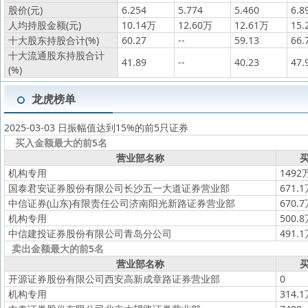
股价(元)
6.254
5.774
5.460
6.8
人均持股金额(元)
10.14万
12.60万
12.61万
15.
十大股东持股合计(%)
60.27
--
59.13
66.
十大流通股东持股合计
41.89
--
40.23
47.
(%)
龙虎榜单
2025-03-03 日振幅值达到15%的前5只证券
买入金额最大的前5名
营业部名称
买
机构专用
1492
国泰君安证券股份有限公司长沙五一大道证券营业部
671.
中信证券(山东)有限责任公司济南阳光新路证券营业部
670.
机构专用
500.
中信建投证券股份有限公司青岛分公司
491.
卖出金额最大的前5名
营业部名称
买
开源证券股份有限公司西安高新成章路证券营业部
0
机构专用
314.