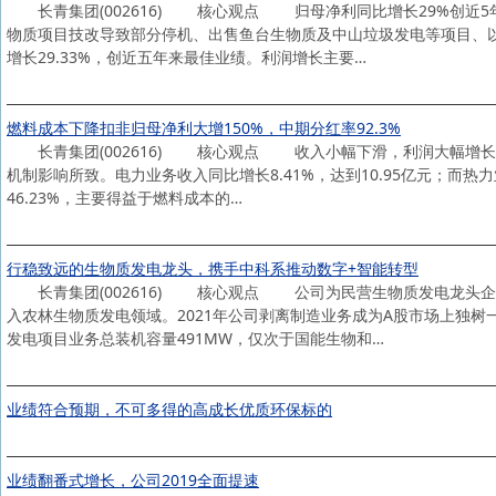
长青集团(002616) 核心观点 归母净利同比增长29%创近5年最
物质项目技改导致部分停机、出售鱼台生物质及中山垃圾发电等项目、以
增长29.33%，创近五年来最佳业绩。利润增长主要…
燃料成本下降扣非归母净利大增150%，中期分红率92.3%
长青集团(002616) 核心观点 收入小幅下滑，利润大幅增长。20
机制影响所致。电力业务收入同比增长8.41%，达到10.95亿元；而热力
46.23%，主要得益于燃料成本的…
行稳致远的生物质发电龙头，携手中科系推动数字+智能转型
长青集团(002616) 核心观点 公司为民营生物质发电龙头企业。
入农林生物质发电领域。2021年公司剥离制造业务成为A股市场上独树
发电项目业务总装机容量491MW，仅次于国能生物和…
业绩符合预期，不可多得的高成长优质环保标的
业绩翻番式增长，公司2019全面提速