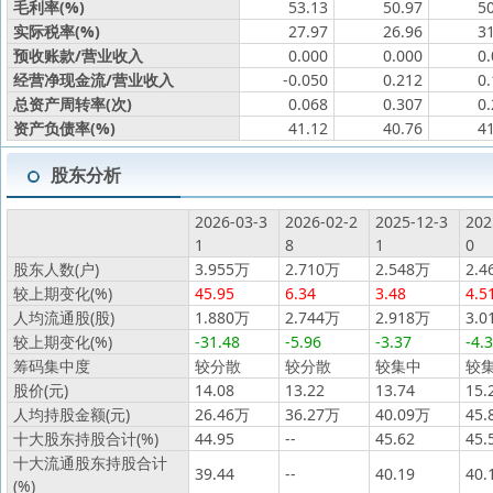
毛利率(%)
53.13
50.97
5
实际税率(%)
27.97
26.96
3
预收账款/营业收入
0.000
0.000
0
经营净现金流/营业收入
-0.050
0.212
0
总资产周转率(次)
0.068
0.307
0
资产负债率(%)
41.12
40.76
4
股东分析
2026-03-3
2026-02-2
2025-12-3
202
1
8
1
0
股东人数(户)
3.955万
2.710万
2.548万
2.4
较上期变化(%)
45.95
6.34
3.48
4.5
人均流通股(股)
1.880万
2.744万
2.918万
3.0
较上期变化(%)
-31.48
-5.96
-3.37
-4.
筹码集中度
较分散
较分散
较集中
较
股价(元)
14.08
13.22
13.74
15.
人均持股金额(元)
26.46万
36.27万
40.09万
45.
十大股东持股合计(%)
44.95
--
45.62
45.
十大流通股东持股合计
39.44
--
40.19
40.
(%)