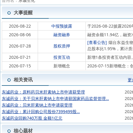
曾用名：
东诚生化
大事提醒
2026-08-22
中报预披露
于2026-08-22披露202
2026-08-06
融资融券
融资余额11.94亿，融资
[查看公告]
烟台东益生物工
2026-07-28
股权质押
总股本比1.95%，累计质
2026-07-21
投资互动
新增1条投资者互动内容
2026-07-15
新增概念
2026-07-15新增概念
相关资讯
更
东诚药业：原料药贝米肝素钠上市申请获受理
202
东诚药业：关于贝米肝素钠上市申请获国家药品监督管理…
202
东诚药业：贝米肝素钠上市申请获受理
202
东诚药业：累计回购公司股份7399499股…
202
东诚药业回购740万股 金额1亿元
202
核心题材