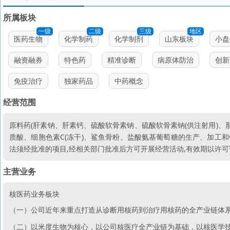
所属板块
一级
二级
三级
地区
医药生物
化学制药
化学制剂
山东板块
小盘
融资融券
特色药
精准诊断
病原体防治
创新
免疫治疗
独家药品
中药概念
经营范围
原料药(肝素钠、肝素钙、硫酸软骨素钠、硫酸软骨素钠(供注射用)、
质酸、细胞色素C(冻干)、鲨鱼骨粉、盐酸氨基葡萄糖的生产、加工和
法须经批准的项目,经相关部门批准后方可开展经营活动,有效期以许可
主营业务
核医药业务板块
（一）公司近年来重点打造从诊断用核药到治疗用核药的全产业链体
（二）以米度生物为核心，以公司核医疗全产业链为基础，以核医学技