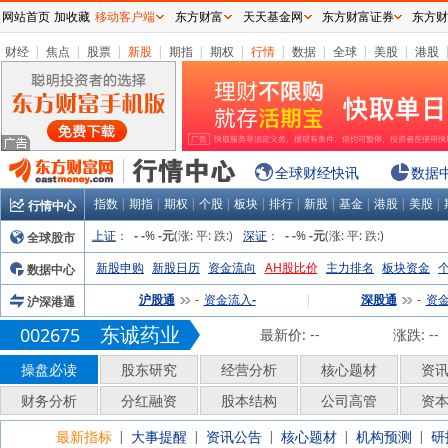
网站首页
加收藏
移动客户端
东方财富
天天基金网
东方财富证券
东方财
财经
|
焦点
|
股票
|
新股
|
期指
|
期权
|
行情
|
数据
|
全球
|
美股
|
港股
全球财经快讯
数据
指数
|
期指
|
期权
|
个股
|
板块
|
排行
|
新股
|
基金
|
港股
|
美股
|
行情中心
上证
：
%
(涨:
平:
跌:
)
深证
：
%
(涨:
平:
跌:
)
全球股市
-
-
-元
-
-
-元
新股申购
新股日历
资金流向
AH股比价
主力排名
板块资金
数据中心
沪股通
资金流入
|
深股通
资
沪深港通
-
-
-
东诚药业
002675
最新价:
--
涨跌:
--
操盘必读
股东研究
经营分析
核心题材
资
财务分析
分红融资
股本结构
公司高管
资
最新指标
大事提醒
资讯公告
核心题材
机构预测
研
|
|
|
|
|