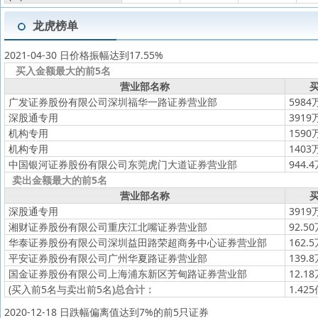
龙虎榜单
2021-04-30 日价格振幅达到17.55%
买入金额最大的前5名
营业部名称
买
广发证券股份有限公司深圳福华一路证券营业部
5984
深股通专用
3919
机构专用
1590
机构专用
1403
中国银河证券股份有限公司东莞虎门大道证券营业部
944.
卖出金额最大的前5名
营业部名称
买
深股通专用
3919
湘财证券股份有限公司重庆江北嘴证券营业部
92.5
华泰证券股份有限公司深圳益田路荣超商务中心证券营业部
162.
平安证券股份有限公司广州华夏路证券营业部
139.
国金证券股份有限公司上海浦东新区芳甸路证券营业部
12.1
(买入前5名与卖出前5名)
总合计：
1.42
2020-12-18 日跌幅偏离值达到7%的前5只证券