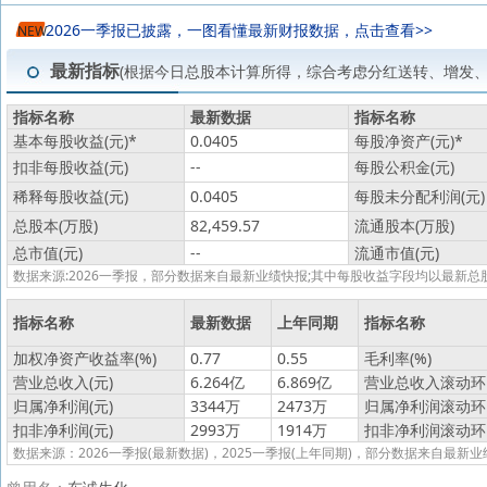
2026一季报已披露，一图看懂最新财报数据，点击查看>>
NEW
最新指标
(根据今日总股本计算所得，综合考虑分红送转、增发
指标名称
最新数据
指标名称
基本每股收益(元)
*
0.0405
每股净资产(元)
*
扣非每股收益(元)
--
每股公积金(元)
稀释每股收益(元)
0.0405
每股未分配利润(元)
总股本(万股)
82,459.57
流通股本(万股)
总市值(元)
--
流通市值(元)
数据来源:2026一季报，部分数据来自最新业绩快报;其中每股收益字段均以最
指标名称
最新数据
上年同期
指标名称
加权净资产收益率(%)
0.77
0.55
毛利率(%)
营业总收入(元)
6.264亿
6.869亿
营业总收入滚动环比
归属净利润(元)
3344万
2473万
归属净利润滚动环比
扣非净利润(元)
2993万
1914万
扣非净利润滚动环比
数据来源：2026一季报(最新数据)，2025一季报(上年同期)，部分数据来自最新