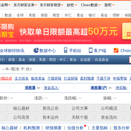
基金网
东方财富证券
东方财富期货
妙想
Choice数据
股吧
|
数据
|
全球
|
美股
|
港股
|
期货
|
外汇
|
黄金
|
银行
|
基金
|
理财
|
保
全球财经快讯
数据中心
手机站
客户端
Choi
排行
|
新股
|
基金
|
港股
|
美股
|
期货
|
外汇
|
黄金
|
自选股
|
自选基金
：
%
(涨:
平:
跌:
)
-
-
-元
H股比价
主力排名
板块资金
个股研报
行业研报
盈利预测
千股千评
年报季报
|
深股通
资金流入
|
港股通(沪)
净买额
-
-
-
-
新价:
--
涨跌:
--
涨跌幅:
--
振幅: --
析
核心题材
资讯公告
公司大事
公司概况
构
公司高管
资本运作
关联个股
资金流向
核心题材
机构预测
研报摘要
估值分析
主要指标
股东分析
|
|
|
|
|