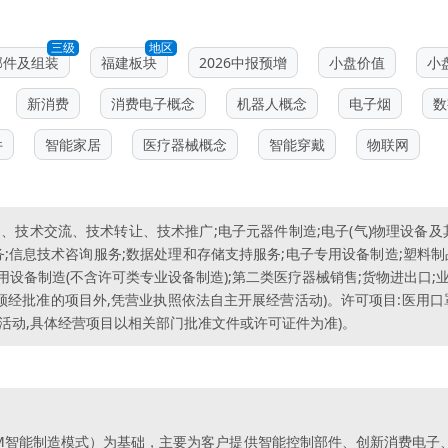
三级
地区
部件及组装
福建板块
2026中报预增
小盘价值
小
新消费
消费电子概念
机器人概念
电子烟
数
件
智能家居
医疗器械概念
智能穿戴
物联网
、技术交流、技术转让、技术推广;电子元器件制造;电子(气)物理设备及
;信息技术咨询服务;数据处理和存储支持服务;电子专用设备制造;塑料制品
专用设备制造(不含许可类专业设备制造);第二类医疗器械销售;货物进出口
法须经批准的项目外,凭营业执照依法自主开展经营活动)。许可项目:医用口
活动,具体经营项目以相关部门批准文件或许可证件为准)。
DM智能制造模式）为基础，主要为客户提供智能控制部件、创新消费电子