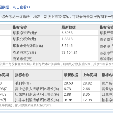
报数据，点击查看>>
，综合考虑分红送转、增发、新股上市等情况，可能会与最新报告期不一致
指标名称
最新数据
指标名
每股净资产(元)
*
6.6958
每股经营
每股公积金(元)
1.8818
市盈率
每股未分配利润(元)
3.5146
T
市盈率
流通股本(万股)
73,104.81
市盈率
流通市值(元)
--
市净率(
绩快报;其中每股收益字段均以最新总股本计算得出，精确到小数点后四位，其余指标若
年同期
指标名称
最新数据
上年同期
指标名
3
毛利率(%)
28.63
28.82
资产负债
593亿
营业总收入滚动环比增长(%)
6.73
2.66
营业总
64万
归属净利润滚动环比增长(%)
2.88
8.36
归属净
24万
扣非净利润滚动环比增长(%)
-6.36
12.98
扣非净
报(上年同期)，部分数据来自最新业绩快报