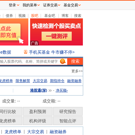
登录
我的菜单
证券交易
基金交易
险
|
债券
|
视频
|
股吧
|
基金吧
|
博客
|
搜索
ce数据
手机买基金 牛市赚不停>
0
更多>>
龙虎榜单
限售解禁
大宗交易
期指持仓
融资融券
|
港股通(深)
净买额
-
-
成交量: --
成交额:
--
同行比较
盈利预测
研究报告
龙虎榜单
机构评级
智能点评
龙虎榜单
大宗交易
融资融券
|
|
|