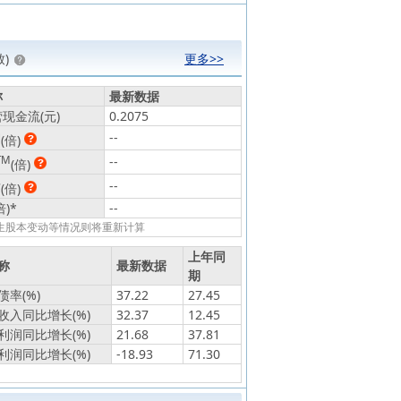
)
更多>>
称
最新数据
现金流(元)
0.2075
动
--
(倍)
TM
--
(倍)
静
--
(倍)
倍)
*
--
发生股本变动等情况则将重新计算
上年同
称
最新数据
期
率(%)
37.22
27.45
收入同比增长(%)
32.37
12.45
利润同比增长(%)
21.68
37.81
利润同比增长(%)
-18.93
71.30