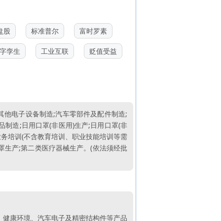
盘股
标准普尔
富时罗素
字孪生
工业互联
贬值受益
其他电子设备制造;汽车零部件及配件制造;
制造;日用口罩(非医用)生产;日用口罩(非
;业务培训(不含教育培训、职业技能培训等需
罩生产;第二类医疗器械生产。(依法须经批
、健康环境、汽车电子及精密结构件等产品