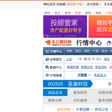
网站首页
加收藏
移动客户端
东方财富
天天
财经
|
焦点
|
股票
|
新股
|
期指
|
期权
|
行情
指数
|
期指
|
期权
|
个股
|
板块
|
行情中心
上证
：
%
(涨:
平:
跌:
)
深证
全球股市
-
-
-元
新股申购
新股日历
资金流向
A
数据中心
沪股通
资金流入
沪深港通
-
-
盈趣科技
002925
最
操盘必读
股东研究
经营分
财务分析
分红融资
股本结
最新指标
大事提醒
资讯公告
|
|
|