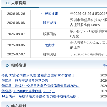
大事提醒
2026-08-26
中报预披露
于2026-08-26披露202
深圳市华盛昌科技实业股份
2026-08-08
股东减持
占流通股比例1.80%
以不低于7.21元/股的
2026-08-07
股票回购
6万股
买入总额4.656亿元，
2026-08-06
龙虎榜
的证券
2026-07-07
机构调研
于2026-07-07接待调
相关资讯
更
今夜 32家公司提示风险 爱丽家居连续10个交易日…
202
华盛昌：股票交易异常波动公告
202
华盛昌：连续3个交易日收盘价涨幅偏离值累超20%…
202
华盛昌(002980)龙虎榜数据(08-06)…
202
14点快评：短线情绪局部强势 算力硬件股持续活跃…
202
核心题材