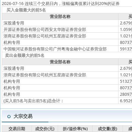
2026-07-16 连续三个交易日内，涨幅偏离值累计达到20%的证券
买入金额最大的前5名
营业部名称
买
深股通专用
2.67
开源证券股份有限公司西安太华路证券营业部
1.05
浙商证券股份有限公司杭州五星路证券营业部
1.02
机构专用
8073
中国银河证券股份有限公司广州粤海金融中心证券营业部
5913
卖出金额最大的前5名
营业部名称
买
深股通专用
2.67
浙商证券股份有限公司杭州五星路证券营业部
1.02
机构专用
5132
机构专用
8073
机构专用
2809
(买入前5名与卖出前5名)
总合计：
6.95
大宗交易
交易日期
成交价(元)
折/溢价率(%)
成交量(股)
成