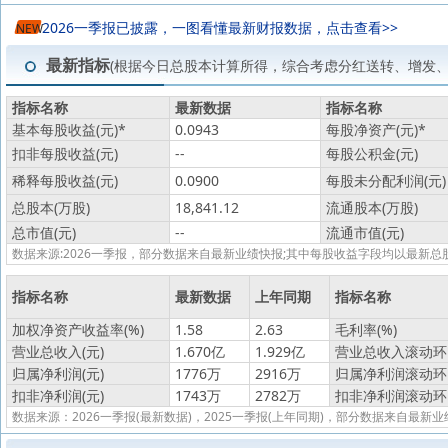
2026一季报已披露，一图看懂最新财报数据，点击查看>>
NEW
最新指标
(根据今日总股本计算所得，综合考虑分红送转、增发
指标名称
最新数据
指标名称
基本每股收益(元)
*
0.0943
每股净资产(元)
*
扣非每股收益(元)
--
每股公积金(元)
稀释每股收益(元)
0.0900
每股未分配利润(元)
总股本(万股)
18,841.12
流通股本(万股)
总市值(元)
--
流通市值(元)
数据来源:2026一季报，部分数据来自最新业绩快报;其中每股收益字段均以最
指标名称
最新数据
上年同期
指标名称
加权净资产收益率(%)
1.58
2.63
毛利率(%)
营业总收入(元)
1.670亿
1.929亿
营业总收入滚动环比
归属净利润(元)
1776万
2916万
归属净利润滚动环比
扣非净利润(元)
1743万
2782万
扣非净利润滚动环比
数据来源：2026一季报(最新数据)，2025一季报(上年同期)，部分数据来自最新