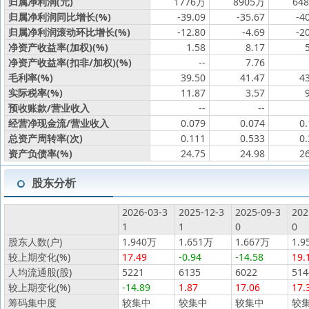
归属净利润(元)
1776万
8905万
64
归属净利润同比增长(%)
-39.09
-35.67
-4
归属净利润滚动环比增长(%)
-12.80
-4.69
-2
净资产收益率(加权)(%)
1.58
8.17
净资产收益率(扣非/加权)(%)
--
7.76
毛利率(%)
39.50
41.47
4
实际税率(%)
11.87
3.57
预收账款/营业收入
--
--
经营净现金流/营业收入
0.079
0.074
0
总资产周转率(次)
0.111
0.533
0
资产负债率(%)
24.75
24.98
2
股东分析
2026-03-3
2025-12-3
2025-09-3
202
1
1
0
0
股东人数(户)
1.940万
1.651万
1.667万
1.9
较上期变化(%)
17.49
-0.94
-14.58
19.
人均流通股(股)
5221
6135
6022
514
较上期变化(%)
-14.89
1.87
17.06
17.
筹码集中度
较集中
较集中
较集中
较