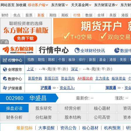
网站首页
加收藏
移动客户端
东方财富
天天基金网
东方财富证券
东方财
财经
|
焦点
|
股票
|
新股
|
期指
|
期权
|
行情
|
数据
|
全球
|
美股
|
港股
全球财经快讯
数据
指数
|
期指
|
期权
|
个股
|
板块
|
排行
|
新股
|
基金
|
港股
|
美股
|
行情中心
上证
：
%
(涨:
平:
跌:
)
深证
：
%
(涨:
平:
跌:
)
全球股市
-
-
-元
-
-
-元
新股申购
新股日历
资金流向
AH股比价
主力排名
板块资金
数据中心
沪股通
资金流入
|
深股通
资
沪深港通
-
-
-
华盛昌
002980
最新价:
--
涨跌:
--
操盘必读
股东研究
经营分析
核心题材
资
财务分析
分红融资
股本结构
公司高管
资
最新指标
大事提醒
资讯公告
核心题材
机构预测
研
|
|
|
|
|