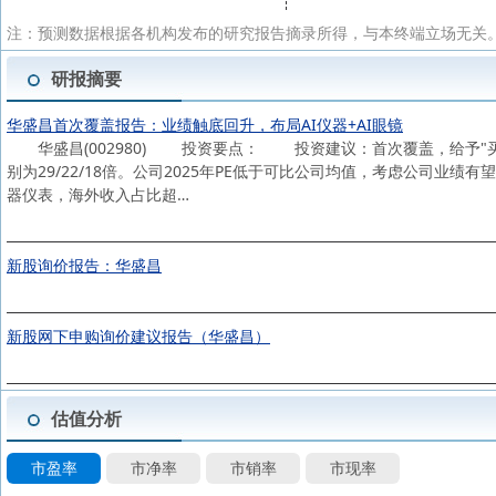
注：预测数据根据各机构发布的研究报告摘录所得，与本终端立场无关。
研报摘要
华盛昌首次覆盖报告：业绩触底回升，布局AI仪器+AI眼镜
华盛昌(002980) 投资要点： 投资建议：首次覆盖，给予"买入"评级。
别为29/22/18倍。公司2025年PE低于可比公司均值，考虑公司业
器仪表，海外收入占比超…
新股询价报告：华盛昌
新股网下申购询价建议报告（华盛昌）
估值分析
市盈率
市净率
市销率
市现率