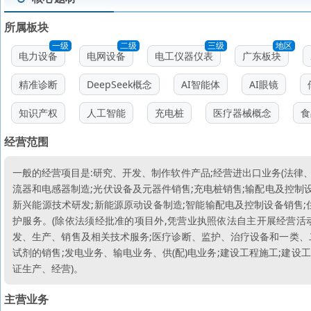
所属板块
一级
二级
三级
地区
电力设备
电网设备
电工仪器仪表
广东板块
精准诊断
DeepSeek概念
AI智能体
AI眼镜
知识产权
人工智能
充电桩
医疗器械概念
食
经营范围
一般的经营项目是:研究、开发、制作软件产品;经营进出口业务(法律
流器和电感器制造;光伏设备及元器件销售;充电桩销售;输配电及控制设
新兴能源技术研发;新能源原动设备制造;智能输配电及控制设备销售;
护服务。(除依法须经批准的项目外,凭营业执照依法自主开展经营活
发、生产、销售及相关技术服务;医疗诊断、监护、治疗设备和一类、二
试剂的销售;发电业务、输电业务、供(配)电业务;建设工程施工;建设
证生产、经营)。
主营业务