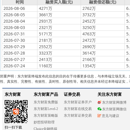
时间
融资买入额(元)
融资偿还额(元)
2026-08-06
4271万
2762万
6
2026-08-05
3661万
3732万
5
2026-08-04
2931万
2452万
5
2026-08-03
2321万
3250万
5
2026-07-31
5171万
4763万
5
2026-07-30
2181万
2472万
5
2026-07-29
2552万
2690万
5
2026-07-28
3323万
3614万
5
2026-07-27
2413万
2166万
6
2026-07-24
1160万
1354万
5
郑重声明：东方财富终端发布此信息的目的在于传播更多信息，与本终端立场无关。
性、真实性、完整性、有效性、及时性、原创性等。相关信息并未经过本终端证实，