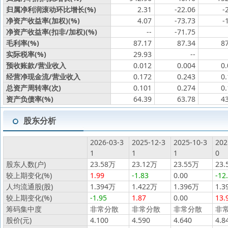
归属净利润滚动环比增长(%)
2.31
-22.06
-
净资产收益率(加权)(%)
4.07
-73.73
-
净资产收益率(扣非/加权)(%)
--
-71.75
毛利率(%)
87.17
87.34
8
实际税率(%)
29.93
--
预收账款/营业收入
0.012
0.004
0
经营净现金流/营业收入
0.172
0.243
0
总资产周转率(次)
0.101
0.274
0
资产负债率(%)
64.39
63.78
4
股东分析
2026-03-3
2025-12-3
2025-10-3
202
1
1
1
0
股东人数(户)
23.58万
23.12万
23.55万
23.
较上期变化(%)
1.99
-1.83
0.00
-12
人均流通股(股)
1.394万
1.422万
1.396万
1.3
较上期变化(%)
-1.95
1.87
0.00
13.
筹码集中度
非常分散
非常分散
非常分散
非
股价(元)
4.100
4.590
4.640
4.8