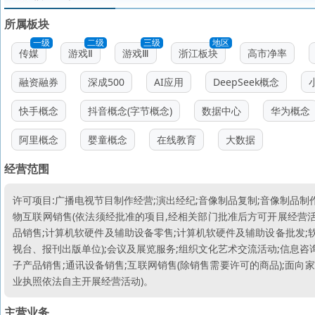
所属板块
一级
二级
三级
地区
传媒
游戏Ⅱ
游戏Ⅲ
浙江板块
高市净率
融资融券
深成500
AI应用
DeepSeek概念
快手概念
抖音概念(字节概念)
数据中心
华为概念
阿里概念
婴童概念
在线教育
大数据
经营范围
许可项目:广播电视节目制作经营;演出经纪;音像制品复制;音像制品制
物互联网销售(依法须经批准的项目,经相关部门批准后方可开展经营活
品销售;计算机软硬件及辅助设备零售;计算机软硬件及辅助设备批发;软
视台、报刊出版单位);会议及展览服务;组织文化艺术交流活动;信息咨
子产品销售;通讯设备销售;互联网销售(除销售需要许可的商品);面向
业执照依法自主开展经营活动)。
主营业务