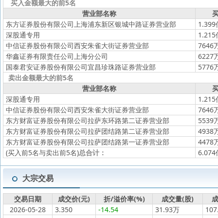
买入金额最大的前5名
营业部名称
买
东方证券股份有限公司上海浦东新区银城中路证券营业部
1.39
深股通专用
1.21
中信证券股份有限公司西安朱雀大街证券营业部
7646
华鑫证券有限责任公司上海分公司
6227
国泰君安证券股份有限公司宜昌珍珠路证券营业部
5776
卖出金额最大的前5名
营业部名称
买
深股通专用
1.21
中信证券股份有限公司西安朱雀大街证券营业部
7646
东方财富证券股份有限公司拉萨东环路第二证券营业部
5539
东方财富证券股份有限公司拉萨团结路第二证券营业部
4938
东方财富证券股份有限公司拉萨团结路第一证券营业部
4478
(买入前5名与卖出前5名)
总合计：
6.07
大宗交易
交易日期
成交价(元)
折/溢价率(%)
成交量(股)
成
2026-05-28
3.350
-14.54
31.93万
107