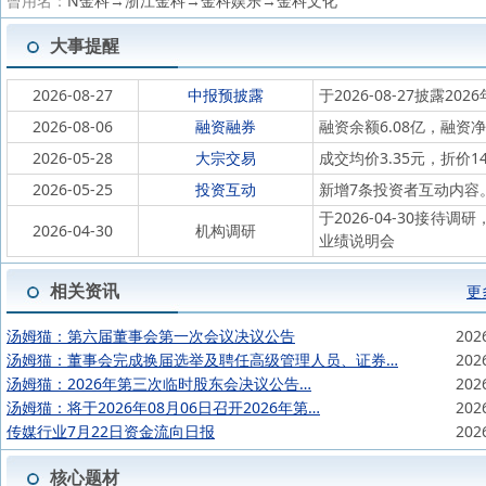
曾用名：
N金科→浙江金科→金科娱乐→金科文化
大事提醒
2026-08-27
中报预披露
于2026-08-27披露202
2026-08-06
融资融券
融资余额6.08亿，融资净
2026-05-28
大宗交易
成交均价3.35元，折价1
2026-05-25
投资互动
新增7条投资者互动内容
于2026-04-30接
2026-04-30
机构调研
业绩说明会
相关资讯
更
汤姆猫：第六届董事会第一次会议决议公告
202
汤姆猫：董事会完成换届选举及聘任高级管理人员、证券…
202
汤姆猫：2026年第三次临时股东会决议公告…
202
汤姆猫：将于2026年08月06日召开2026年第…
202
传媒行业7月22日资金流向日报
202
核心题材