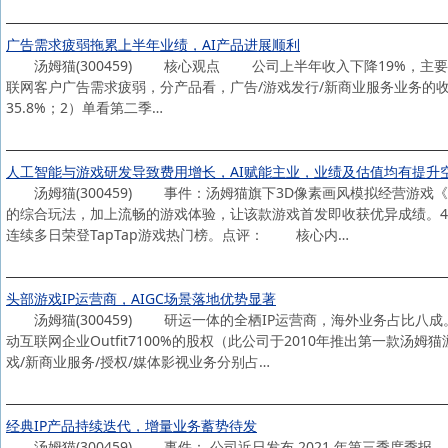
广告需求疲弱拖累上半年业绩，AI产品进展顺利
汤姆猫(300459) 核心观点 公司上半年收入下降19%，主要由于
联网客户广告需求疲弱，分产品看，广告/游戏发行/新商业服务业务的收入分别为5
35.8%；2）单看第二季…
人工智能与游戏研发导致费用增长，AI赋能主业，业绩及估值均有提升
汤姆猫(300459) 事件：汤姆猫旗下3D像素画风模拟经营游戏
的综合玩法，加上流畅的游戏体验，让该款游戏首发即收获优异成绩。4月2
连续多日荣登TapTap游戏热门榜。点评： 核心内…
头部游戏IP运营商，AIGC场景落地优势显著
汤姆猫(300459) 研运一体的全栖IP运营商，海外业务占比八成
动互联网企业Outfit7100%的股权（此公司于2010年推出第一款汤
戏/新商业服务/授权/媒体影视业务分别占…
经典IP产品持续迭代，增量业务蓄势待发
汤姆猫(300459) 事件： 公司近日发布 2021 年第三季度季报， 前三