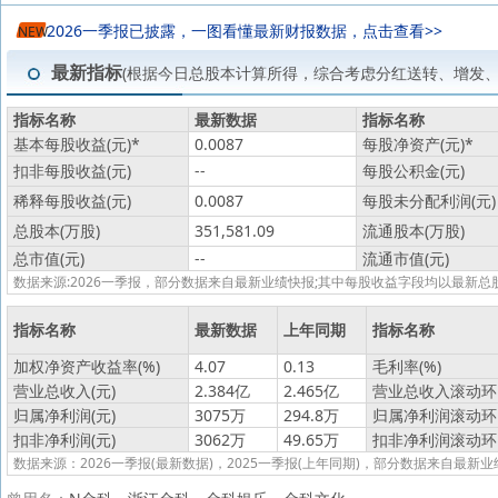
2026一季报已披露，一图看懂最新财报数据，点击查看>>
NEW
最新指标
(根据今日总股本计算所得，综合考虑分红送转、增发
指标名称
最新数据
指标名称
基本每股收益(元)
*
0.0087
每股净资产(元)
*
扣非每股收益(元)
--
每股公积金(元)
稀释每股收益(元)
0.0087
每股未分配利润(元)
总股本(万股)
351,581.09
流通股本(万股)
总市值(元)
--
流通市值(元)
数据来源:2026一季报，部分数据来自最新业绩快报;其中每股收益字段均以最
指标名称
最新数据
上年同期
指标名称
加权净资产收益率(%)
4.07
0.13
毛利率(%)
营业总收入(元)
2.384亿
2.465亿
营业总收入滚动环比
归属净利润(元)
3075万
294.8万
归属净利润滚动环比
扣非净利润(元)
3062万
49.65万
扣非净利润滚动环比
数据来源：2026一季报(最新数据)，2025一季报(上年同期)，部分数据来自最新