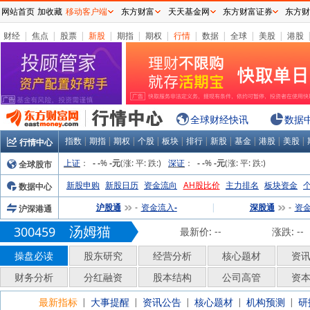
网站首页
加收藏
移动客户端
东方财富
天天基金网
东方财富证券
东方财
财经
|
焦点
|
股票
|
新股
|
期指
|
期权
|
行情
|
数据
|
全球
|
美股
|
港股
全球财经快讯
数据
指数
|
期指
|
期权
|
个股
|
板块
|
排行
|
新股
|
基金
|
港股
|
美股
|
行情中心
上证
：
%
(涨:
平:
跌:
)
深证
：
%
(涨:
平:
跌:
)
全球股市
-
-
-元
-
-
-元
新股申购
新股日历
资金流向
AH股比价
主力排名
板块资金
数据中心
沪股通
资金流入
|
深股通
资
沪深港通
-
-
-
汤姆猫
300459
最新价:
--
涨跌:
--
操盘必读
股东研究
经营分析
核心题材
资
财务分析
分红融资
股本结构
公司高管
资
最新指标
大事提醒
资讯公告
核心题材
机构预测
研
|
|
|
|
|