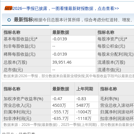
2026一季报已披露，一图看懂最新财报数据，点击查看>>
NEW
最新指标
(根据今日总股本计算所得，综合考虑分红送转、增发
指标名称
最新数据
指标名称
基本每股收益(元)
*
-0.0139
每股净资产(元)
*
扣非每股收益(元)
--
每股公积金(元)
稀释每股收益(元)
-0.0139
每股未分配利润(元)
总股本(万股)
39,951.46
流通股本(万股)
总市值(元)
--
流通市值(元)
数据来源:2026一季报，部分数据来自最新业绩快报;其中每股收益字段均以最
指标名称
最新数据
上年同期
指标名称
加权净资产收益率(%)
-0.47
-0.83
毛利率(%)
营业总收入(元)
4503万
5487万
营业总收入滚动环比
归属净利润(元)
-555.1万
-1004万
归属净利润滚动环比
扣非净利润(元)
-635.7万
-1118万
扣非净利润滚动环比
数据来源：2026一季报(最新数据)，2025一季报(上年同期)，部分数据来自最新