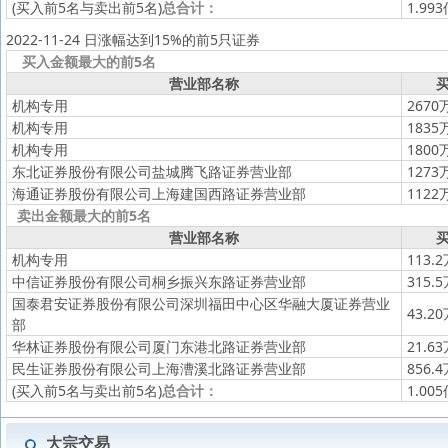
(买入前5名与卖出前5名)
总合计：
1.99
2022-11-24 日涨幅达到15%的前5只证券
买入金额最大的前5名
营业部名称
买
机构专用
2670
机构专用
1835
机构专用
1800
东北证券股份有限公司盐城腾飞路证券营业部
1273
海通证券股份有限公司上海建国西路证券营业部
1122
卖出金额最大的前5名
营业部名称
买
机构专用
113.
中信证券股份有限公司桐乡振兴东路证券营业部
315.
国泰君安证券股份有限公司深圳福田中心区华融大厦证券营业
43.2
部
华林证券股份有限公司厦门东港北路证券营业部
21.6
民生证券股份有限公司上海漕溪北路证券营业部
856.
(买入前5名与卖出前5名)
总合计：
1.00
大宗交易