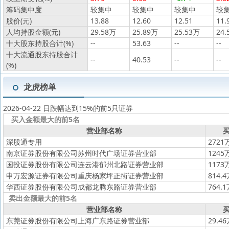
筹码集中度
较集中
较集中
较集中
较
股价(元)
13.88
12.60
12.51
11.
人均持股金额(元)
29.58万
25.89万
25.53万
24.
十大股东持股合计(%)
--
53.63
--
--
十大流通股东持股合计
--
40.53
--
--
(%)
龙虎榜单
2026-04-22 日跌幅达到15%的前5只证券
买入金额最大的前5名
营业部名称
买
深股通专用
2721
南京证券股份有限公司苏州时代广场证券营业部
1245
国投证券股份有限公司连云港郁州北路证券营业部
1173
申万宏源证券有限公司重庆杨家坪正街证券营业部
814.
华西证券股份有限公司成都龙腾东路证券营业部
764.
卖出金额最大的前5名
营业部名称
买
东莞证券股份有限公司上海广东路证券营业部
29.4