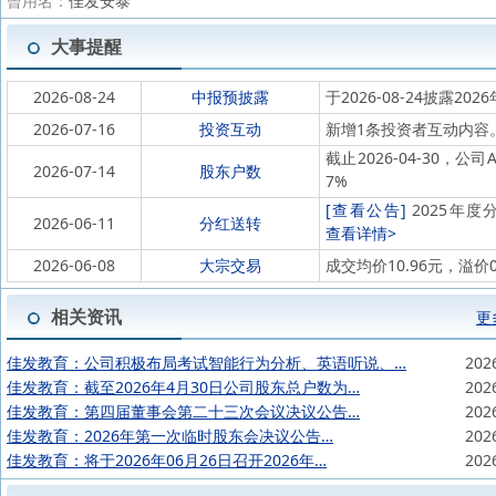
曾用名：
佳发安泰
大事提醒
2026-08-24
中报预披露
于2026-08-24披露202
2026-07-16
投资互动
新增1条投资者互动内容
截止2026-04-30，公
2026-07-14
股东户数
7%
[查看公告]
2025年度分
2026-06-11
分红送转
查看详情>
2026-06-08
大宗交易
成交均价10.96元，溢价
相关资讯
更
佳发教育：公司积极布局考试智能行为分析、英语听说、…
202
佳发教育：截至2026年4月30日公司股东总户数为…
202
佳发教育：第四届董事会第二十三次会议决议公告…
202
佳发教育：2026年第一次临时股东会决议公告…
202
佳发教育：将于2026年06月26日召开2026年…
202