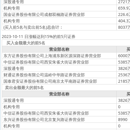
深股通专用
2721
机构专用
659.
国金证券股份有限公司成都双楠路证券营业部
226.
机构专用
404.
(买入前5名与卖出前5名)
总合计：
8037
2023-10-11 日涨幅达到15%的前5只证券
买入金额最大的前5名
营业部名称
买
东方证券股份有限公司上海浦东新区源深路证券营业部
6000
中信证券股份有限公司西安朱雀大街证券营业部
5385
深股通专用
3826
财通证券股份有限公司温岭中华路证券营业部
2536
国泰君安证券股份有限公司南京太平南路证券营业部
2185
卖出金额最大的前5名
营业部名称
买
深股通专用
3826
机构专用
0
中信证券股份有限公司西安朱雀大街证券营业部
5385
东兴证券股份有限公司北京复兴路证券营业部
8990
机构专用
0