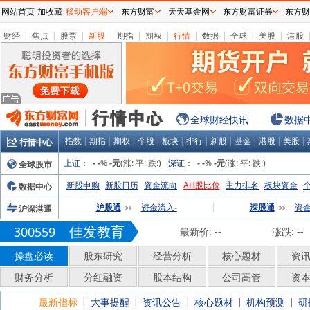
网站首页
加收藏
移动客户端
东方财富
天天基金网
东方财富证券
东方财
财经
|
焦点
|
股票
|
新股
|
期指
|
期权
|
行情
|
数据
|
全球
|
美股
|
港股
全球财经快讯
数据
指数
|
期指
|
期权
|
个股
|
板块
|
排行
|
新股
|
基金
|
港股
|
美股
|
行情中心
上证
：
%
(涨:
平:
跌:
)
深证
：
%
(涨:
平:
跌:
)
全球股市
-
-
-元
-
-
-元
新股申购
新股日历
资金流向
AH股比价
主力排名
板块资金
数据中心
沪股通
资金流入
|
深股通
资
沪深港通
-
-
-
佳发教育
300559
最新价:
--
涨跌:
--
操盘必读
股东研究
经营分析
核心题材
资
财务分析
分红融资
股本结构
公司高管
资
最新指标
大事提醒
资讯公告
核心题材
机构预测
研
|
|
|
|
|