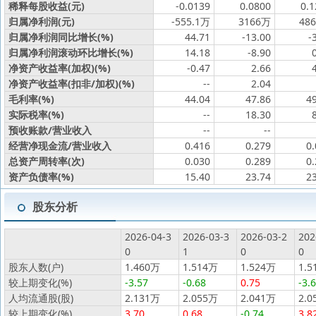
稀释每股收益(元)
-0.0139
0.0800
0.1
归属净利润(元)
-555.1万
3166万
48
归属净利润同比增长(%)
44.71
-13.00
-
归属净利润滚动环比增长(%)
14.18
-8.90
净资产收益率(加权)(%)
-0.47
2.66
净资产收益率(扣非/加权)(%)
--
2.04
毛利率(%)
44.04
47.86
4
实际税率(%)
--
18.30
预收账款/营业收入
--
--
经营净现金流/营业收入
0.416
0.279
0
总资产周转率(次)
0.030
0.289
0
资产负债率(%)
15.40
23.74
2
股东分析
2026-04-3
2026-03-3
2026-03-2
202
0
1
0
0
股东人数(户)
1.460万
1.514万
1.524万
1.5
较上期变化(%)
-3.57
-0.68
0.75
-3.
人均流通股(股)
2.131万
2.055万
2.041万
2.0
较上期变化(%)
3.70
0.68
-0.74
3.8