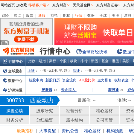
网站首页
加收藏
移动客户端
东方财富
天天基金网
东方财富证券
东方财
财经
|
焦点
|
股票
|
新股
|
期指
|
期权
|
行情
|
数据
|
全球
|
美股
|
港股
全球财经快讯
数据
指数
|
期指
|
期权
|
个股
|
板块
|
排行
|
新股
|
基金
|
港股
|
美股
|
行情中心
上证
：
%
(涨:
平:
跌:
)
深证
：
%
(涨:
平:
跌:
)
全球股市
-
-
-元
-
-
-元
新股申购
新股日历
资金流向
AH股比价
主力排名
板块资金
数据中心
沪股通
资金流入
|
深股通
资
沪深港通
-
-
-
西菱动力
300733
最新价:
--
涨跌:
--
操盘必读
股东研究
经营分析
核心题材
资
财务分析
分红融资
股本结构
公司高管
资
最新指标
大事提醒
资讯公告
核心题材
机构预测
研
|
|
|
|
|