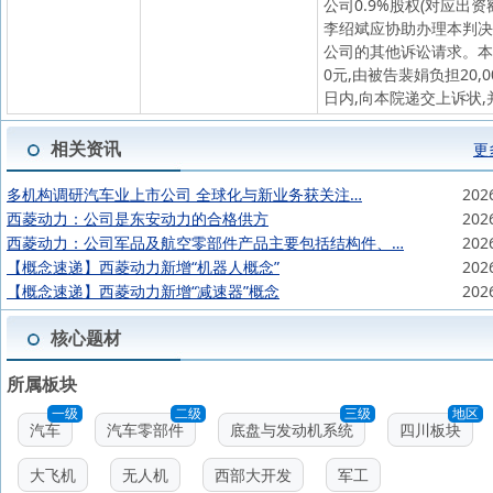
公司0.9%股权(对应出
李绍斌应协助办理本判决
公司的其他诉讼请求。本案
0元,由被告裴娟负担20
日内,向本院递交上诉状
相关资讯
更
多机构调研汽车业上市公司 全球化与新业务获关注…
202
西菱动力：公司是东安动力的合格供方
202
西菱动力：公司军品及航空零部件产品主要包括结构件、…
202
【概念速递】西菱动力新增“机器人概念”
202
【概念速递】西菱动力新增“减速器”概念
202
核心题材
所属板块
一级
二级
三级
地区
汽车
汽车零部件
底盘与发动机系统
四川板块
大飞机
无人机
西部大开发
军工