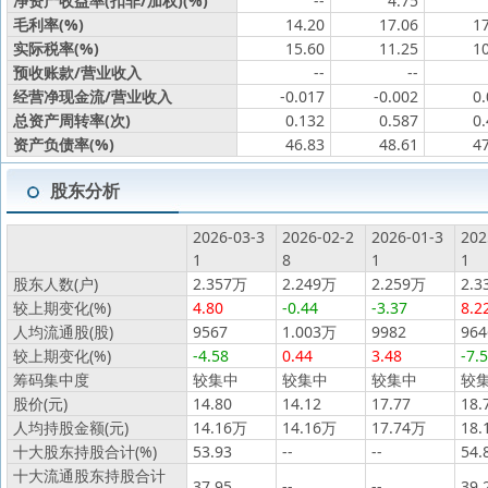
净资产收益率(扣非/加权)(%)
--
4.75
毛利率(%)
14.20
17.06
1
实际税率(%)
15.60
11.25
1
预收账款/营业收入
--
--
经营净现金流/营业收入
-0.017
-0.002
0
总资产周转率(次)
0.132
0.587
0
资产负债率(%)
46.83
48.61
4
股东分析
2026-03-3
2026-02-2
2026-01-3
202
1
8
1
1
股东人数(户)
2.357万
2.249万
2.259万
2.3
较上期变化(%)
4.80
-0.44
-3.37
8.2
人均流通股(股)
9567
1.003万
9982
964
较上期变化(%)
-4.58
0.44
3.48
-7.
筹码集中度
较集中
较集中
较集中
较
股价(元)
14.80
14.12
17.77
18.
人均持股金额(元)
14.16万
14.16万
17.74万
18.
十大股东持股合计(%)
53.93
--
--
54.
十大流通股东持股合计
37.95
--
--
39.