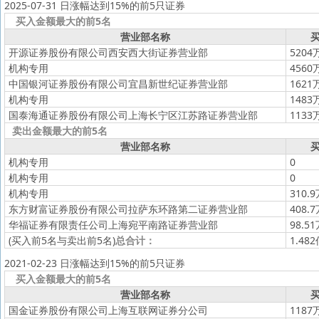
2025-07-31 日涨幅达到15%的前5只证券
买入金额最大的前5名
营业部名称
买
开源证券股份有限公司西安西大街证券营业部
5204
机构专用
4560
中国银河证券股份有限公司宜昌新世纪证券营业部
1621
机构专用
1483
国泰海通证券股份有限公司上海长宁区江苏路证券营业部
1133
卖出金额最大的前5名
营业部名称
买
机构专用
0
机构专用
0
机构专用
310.
东方财富证券股份有限公司拉萨东环路第二证券营业部
408.
华福证券有限责任公司上海宛平南路证券营业部
98.5
(买入前5名与卖出前5名)
总合计：
1.48
2021-02-23 日涨幅达到15%的前5只证券
买入金额最大的前5名
营业部名称
买
国金证券股份有限公司上海互联网证券分公司
1187