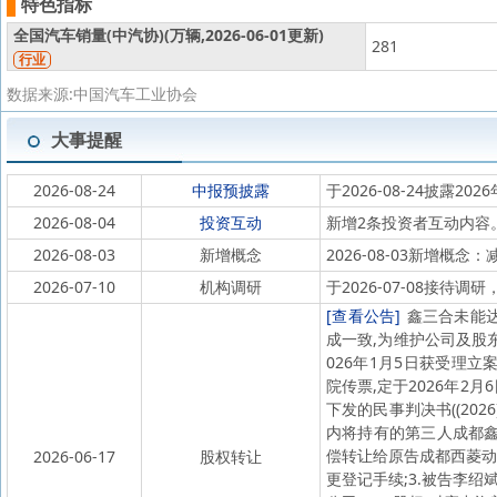
特色指标
全国汽车销量(中汽协)(
万辆,
2026-06-01更新)
281
行业
数据来源:中国汽车工业协会
大事提醒
2026-08-24
中报预披露
于2026-08-24披露202
2026-08-04
投资互动
新增2条投资者互动内容
2026-08-03
新增概念
2026-08-03新增概念
2026-07-10
机构调研
于2026-07-08接
[查看公告]
鑫三合未能
成一致,为维护公司及股东
026年1月5日获受理立案
院传票,定于2026年
下发的民事判决书((202
内将持有的第三人成都鑫
偿转让给原告成都西菱动
2026-06-17
股权转让
更登记手续;3.被告李