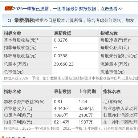
2026一季报已披露，一图看懂最新财报数据，点击查看>>
NEW
最新指标
(根据今日总股本计算所得，综合考虑分红送转、增发
指标名称
最新数据
指标名称
基本每股收益(元)
*
0.0276
每股净资产(元)
*
扣非每股收益(元)
--
每股公积金(元)
稀释每股收益(元)
0.0358
每股未分配利润(元)
总股本(万股)
39,660.23
流通股本(万股)
总市值(元)
--
流通市值(元)
数据来源:2026一季报，部分数据来自最新业绩快报;其中每股收益字段均以最
指标名称
最新数据
上年同期
指标名称
加权净资产收益率(%)
0.81
1.54
毛利率(%)
营业总收入(元)
4.440亿
3.884亿
营业总收入滚动环比
归属净利润(元)
1096万
2100万
归属净利润滚动环比
扣非净利润(元)
821.4万
1987万
扣非净利润滚动环比
数据来源：2026一季报(最新数据)，2025一季报(上年同期)，部分数据来自最新