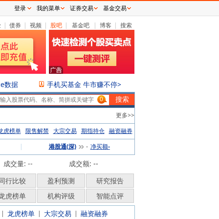
登录
我的菜单
证券交易
基金交易
险
|
债券
|
视频
|
股吧
|
基金吧
|
博客
|
搜索
ce数据
手机买基金 牛市赚不停>
0
更多>>
龙虎榜单
限售解禁
大宗交易
期指持仓
融资融券
|
港股通(深)
净买额
-
-
成交量: --
成交额:
--
同行比较
盈利预测
研究报告
龙虎榜单
机构评级
智能点评
龙虎榜单
大宗交易
融资融券
|
|
|