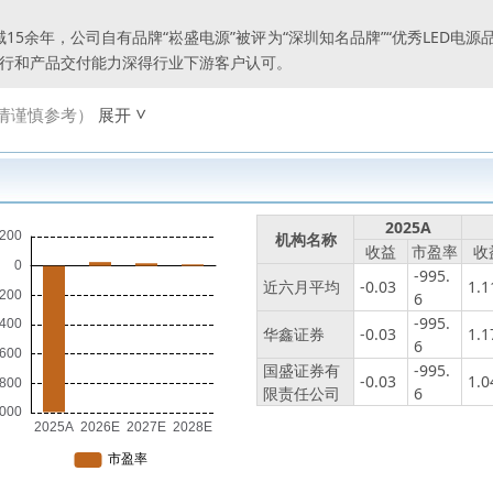
5余年，公司自有品牌“崧盛电源”被评为“深圳知名品牌”“优秀LED电源品
执行和产品交付能力深得行业下游客户认可。
请谨慎参考）
展开
2025A
机构名称
收益
市盈率
收
-995.
近六月平均
-0.03
1.1
6
-995.
华鑫证券
-0.03
1.1
6
国盛证券有
-995.
-0.03
1.0
限责任公司
6