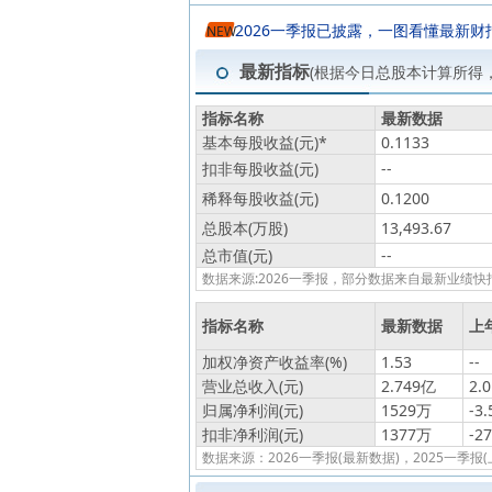
2026一季报已披露，一图看懂最新财
NEW
最新指标
(根据今日总股本计算所得
指标名称
最新数据
基本每股收益(元)
*
0.1133
扣非每股收益(元)
--
稀释每股收益(元)
0.1200
总股本(万股)
13,493.67
总市值(元)
--
数据来源:2026一季报，部分数据来自最新业
指标名称
最新数据
上
加权净资产收益率(%)
1.53
--
营业总收入(元)
2.749亿
2.
归属净利润(元)
1529万
-3
扣非净利润(元)
1377万
-2
数据来源：2026一季报(最新数据)，2025一季