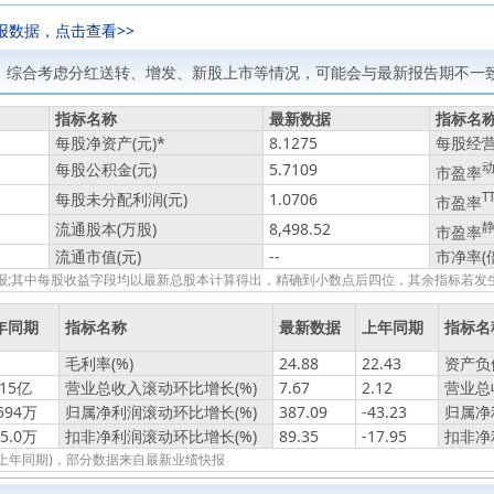
报数据，点击查看>>
，综合考虑分红送转、增发、新股上市等情况，可能会与最新报告期不一致
指标名称
最新数据
指标名
每股净资产(元)
*
8.1275
每股经营
每股公积金(元)
5.7109
市盈率
每股未分配利润(元)
1.0706
T
市盈率
流通股本(万股)
8,498.52
市盈率
流通市值(元)
--
市净率(
绩快报;其中每股收益字段均以最新总股本计算得出，精确到小数点后四位，其余指标若
年同期
指标名称
最新数据
上年同期
指标名
毛利率(%)
24.88
22.43
资产负债
015亿
营业总收入滚动环比增长(%)
7.67
2.12
营业总
.594万
归属净利润滚动环比增长(%)
387.09
-43.23
归属净
75.0万
扣非净利润滚动环比增长(%)
89.35
-17.95
扣非净
报(上年同期)，部分数据来自最新业绩快报