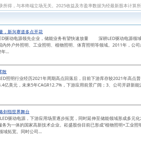
录所得，与本终端立场无关。2025收益及市盈率数据为经最新股本计算
量，新兴赛道多点开花
ED驱动电源领先企业，储能业务有望快速放量 深耕LED驱动电源领
国内外户外照明、工业照明、植物照明、体育照明等领域。2011年，公司
2年…
雾散
ED照明行业经历2021年周期高点回落后，目前下游库存较2021年高点普
3.4亿美元，未来5年CAGR12.7%，下游应用前景广阔；3、公司开辟新
略剑指世界舞台
LED驱动电源，下游应用场景逐步拓宽，同时延伸至储能领域形成多元化
服务为一体的国家高新技术企业。崧盛股份目前已形成“植物照明+工业照明
领域拓宽。同时公司…