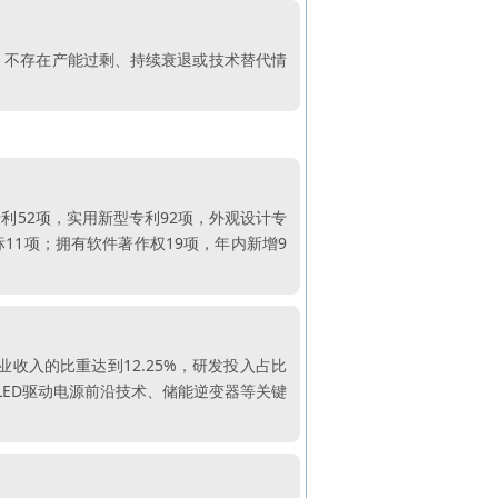
期，不存在产能过剩、持续衰退或技术替代情
专利52项，实用新型专利92项，外观设计专
标11项；拥有软件著作权19项，年内新增9
营业收入的比重达到12.25%，研发投入占比
LED驱动电源前沿技术、储能逆变器等关键