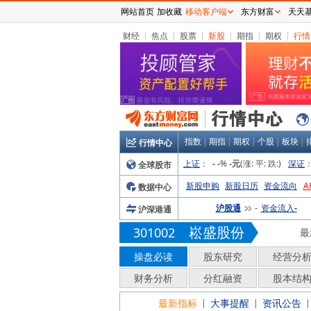
网站首页
加收藏
移动客户端
东方财富
天天
财经
|
焦点
|
股票
|
新股
|
期指
|
期权
|
行情
指数
|
期指
|
期权
|
个股
|
板块
|
行情中心
上证
：
%
(涨:
平:
跌:
)
深证
全球股市
-
-
-元
新股申购
新股日历
资金流向
A
数据中心
沪股通
资金流入
沪深港通
-
-
崧盛股份
301002
最
操盘必读
股东研究
经营分
财务分析
分红融资
股本结
最新指标
大事提醒
资讯公告
|
|
|