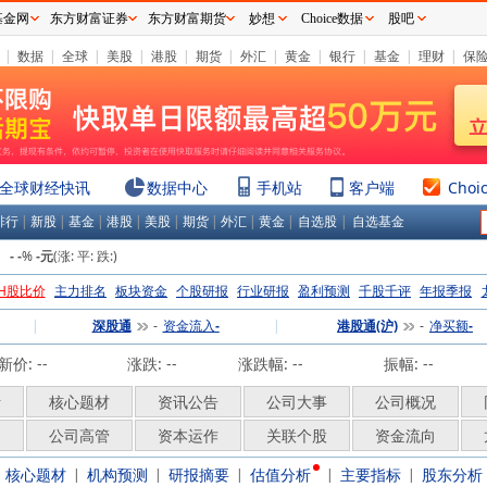
基金网
东方财富证券
东方财富期货
妙想
Choice数据
股吧
|
数据
|
全球
|
美股
|
港股
|
期货
|
外汇
|
黄金
|
银行
|
基金
|
理财
|
保
全球财经快讯
数据中心
手机站
客户端
Choi
排行
|
新股
|
基金
|
港股
|
美股
|
期货
|
外汇
|
黄金
|
自选股
|
自选基金
：
%
(涨:
平:
跌:
)
-
-
-元
H股比价
主力排名
板块资金
个股研报
行业研报
盈利预测
千股千评
年报季报
|
深股通
资金流入
|
港股通(沪)
净买额
-
-
-
-
新价:
--
涨跌:
--
涨跌幅:
--
振幅: --
析
核心题材
资讯公告
公司大事
公司概况
构
公司高管
资本运作
关联个股
资金流向
核心题材
机构预测
研报摘要
估值分析
主要指标
股东分析
|
|
|
|
|