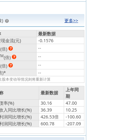
)
更多>>
称
最新数据
现金流(元)
-0.1576
动
--
(倍)
TM
--
(倍)
静
--
(倍)
倍)
*
--
发生股本变动等情况则将重新计算
上年同
称
最新数据
期
率(%)
30.16
47.00
收入同比增长(%)
36.39
10.25
利润同比增长(%)
426.53倍
-100.60
利润同比增长(%)
600.78
-207.09