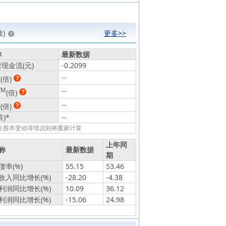
)
更多>>
称
最新数据
现金流(元)
-0.2099
动
--
(倍)
TM
--
(倍)
静
--
(倍)
倍)
*
--
发生股本变动等情况则将重新计算
上年同
称
最新数据
期
率(%)
55.15
53.46
收入同比增长(%)
-28.20
-4.38
利润同比增长(%)
10.09
36.12
利润同比增长(%)
-15.06
24.98