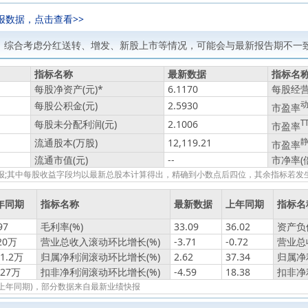
报数据，点击查看>>
，综合考虑分红送转、增发、新股上市等情况，可能会与最新报告期不一致
指标名称
最新数据
指标名
每股净资产(元)
*
6.1170
每股经营
每股公积金(元)
2.5930
市盈率
每股未分配利润(元)
2.1006
T
市盈率
流通股本(万股)
12,119.21
市盈率
流通市值(元)
--
市净率(
绩快报;其中每股收益字段均以最新总股本计算得出，精确到小数点后四位，其余指标若
年同期
指标名称
最新数据
上年同期
指标名
97
毛利率(%)
33.09
36.02
资产负债
20万
营业总收入滚动环比增长(%)
-3.71
-0.72
营业总
11.2万
归属净利润滚动环比增长(%)
2.62
37.34
归属净
127万
扣非净利润滚动环比增长(%)
-4.59
18.38
扣非净
报(上年同期)，部分数据来自最新业绩快报