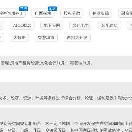
三级
地区
程咨询服务Ⅲ
广西板块
股权分散
创业板综
融资
素
AIGC概念
地下管网
绿色电力
装配建筑
路
大数据
智慧城市
西部大开发
管理;房地产租赁经营;文化会议服务;工程管理服务。
技术、经济、资源、环境等条件进行综合分析、论证，编制建设工程设计
规划等空间规划相融合，对一定区域国土空间开发保护在空间和时间上
级、省级、市级、县级、乡镇级五级，其中国家级规划侧重战略性，省