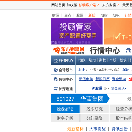
网站首页
加收藏
移动客户端
东方财富
天天
财经
|
焦点
|
股票
|
新股
|
期指
|
期权
|
行情
指数
|
期指
|
期权
|
个股
|
板块
|
行情中心
上证
：
%
(涨:
平:
跌:
)
深证
全球股市
-
-
-元
新股申购
新股日历
资金流向
A
数据中心
沪股通
资金流入
沪深港通
-
-
华蓝集团
301027
最
操盘必读
股东研究
经营分
财务分析
分红融资
股本结
最新指标
大事提醒
资讯公告
|
|
|