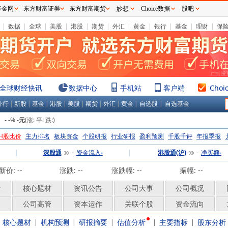
基金网
东方财富证券
东方财富期货
妙想
Choice数据
股吧
|
数据
|
全球
|
美股
|
港股
|
期货
|
外汇
|
黄金
|
银行
|
基金
|
理财
|
保
全球财经快讯
数据中心
手机站
客户端
Choi
排行
|
新股
|
基金
|
港股
|
美股
|
期货
|
外汇
|
黄金
|
自选股
|
自选基金
：
%
(涨:
平:
跌:
)
-
-
-元
H股比价
主力排名
板块资金
个股研报
行业研报
盈利预测
千股千评
年报季报
|
深股通
资金流入
|
港股通(沪)
净买额
-
-
-
-
新价:
--
涨跌:
--
涨跌幅:
--
振幅: --
析
核心题材
资讯公告
公司大事
公司概况
构
公司高管
资本运作
关联个股
资金流向
核心题材
机构预测
研报摘要
估值分析
主要指标
股东分析
|
|
|
|
|