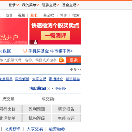
登录
我的菜单
证券交易
基金交易
险
|
债券
|
视频
|
股吧
|
基金吧
|
博客
|
搜索
ce数据
手机买基金 牛市赚不停>
0
更多>>
龙虎榜单
限售解禁
大宗交易
期指持仓
融资融券
|
港股通(深)
净买额
-
-
成交量: --
成交额:
--
同行比较
盈利预测
研究报告
龙虎榜单
机构评级
智能点评
龙虎榜单
大宗交易
融资融券
|
|
|