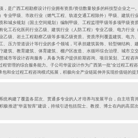
4项，是广西工程勘察设计行业拥有资质/资信数量较多的科技型企业之
）专业甲级、市政行业（燃气工程、轨道交通工程除外）甲级、建筑行
质和城乡规划（国土空间规划）编制甲级、工程监理甲级等多项甲级资
有化工石化医药行业乙级、建筑行业（人防工程）专业乙级、电力行业
业乙级、岩土工程勘察乙级等多项乙级资质。资质序列覆盖建筑、电力
工、压力管道设计等行业的多个领域，可承担建筑装饰、轻型钢结构、
疗建筑、教育建筑、体育建筑、棚户区改造、水循环综合治理、城市立
慧城市等设计咨询服务，具备为客户提供前期咨询、项目策划、工程咨
过程管理的综合服务能力。子公司华蓝设计作为广西第一批“全过程工程咨
承包和全过程工程咨询模式拓展，积极向全产业链延伸并实现价值链的提
系统构建了覆盖各层次、贯通多专业的人才培养与发展平台，自主培育
积极推进“华蓝智库”建设，持续引进包括院士、教授、博士在内的高层
。