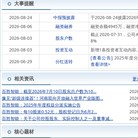
大事提醒
2026-08-24
中报预披露
于2026-08-24披露202
2026-08-06
融资融券
融资余额4945万，融资净
截止2026-07-31，公
2026-08-03
股东户数
8%
2026-08-03
投资互动
新增1条投资者互动内容
[查看公告]
2025年度分
2026-06-29
分红送转
查看详情>
相关资讯
更
百胜智能：截至2026年7月10日股东总户数为10…
202
豫见“超级连接器”！河南双向开放融入世界产业版图…
202
百胜智能：2025年年度权益分派实施公告
202
百胜智能：每10股派0.52元，股权登记日为6月2…
202
百胜智能：关于公司控股股东、实际控制人之一及董事减…
202
核心题材