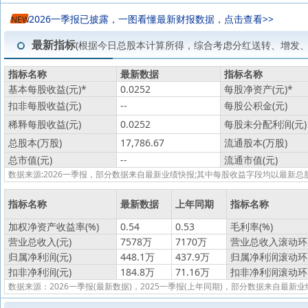
2026一季报已披露，一图看懂最新财报数据，点击查看>>
NEW
最新指标
(根据今日总股本计算所得，综合考虑分红送转、增发
指标名称
最新数据
指标名称
基本每股收益(元)
*
0.0252
每股净资产(元)
*
扣非每股收益(元)
--
每股公积金(元)
稀释每股收益(元)
0.0252
每股未分配利润(元)
总股本(万股)
17,786.67
流通股本(万股)
总市值(元)
--
流通市值(元)
数据来源:2026一季报，部分数据来自最新业绩快报;其中每股收益字段均以最
指标名称
最新数据
上年同期
指标名称
加权净资产收益率(%)
0.54
0.53
毛利率(%)
营业总收入(元)
7578万
7170万
营业总收入滚动环比
归属净利润(元)
448.1万
437.9万
归属净利润滚动环比
扣非净利润(元)
184.8万
71.16万
扣非净利润滚动环比
数据来源：2026一季报(最新数据)，2025一季报(上年同期)，部分数据来自最新