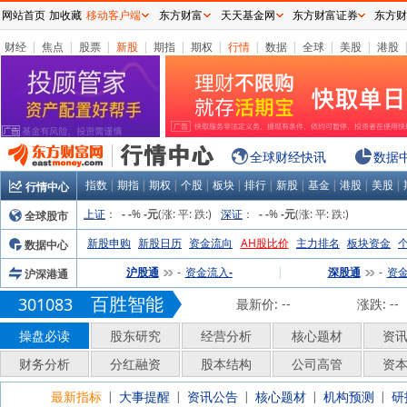
网站首页
加收藏
移动客户端
东方财富
天天基金网
东方财富证券
东方财
财经
|
焦点
|
股票
|
新股
|
期指
|
期权
|
行情
|
数据
|
全球
|
美股
|
港股
全球财经快讯
数据
指数
|
期指
|
期权
|
个股
|
板块
|
排行
|
新股
|
基金
|
港股
|
美股
|
行情中心
上证
：
%
(涨:
平:
跌:
)
深证
：
%
(涨:
平:
跌:
)
全球股市
-
-
-元
-
-
-元
新股申购
新股日历
资金流向
AH股比价
主力排名
板块资金
数据中心
沪股通
资金流入
|
深股通
资
沪深港通
-
-
-
百胜智能
301083
最新价:
--
涨跌:
--
操盘必读
股东研究
经营分析
核心题材
资
财务分析
分红融资
股本结构
公司高管
资
最新指标
大事提醒
资讯公告
核心题材
机构预测
研
|
|
|
|
|