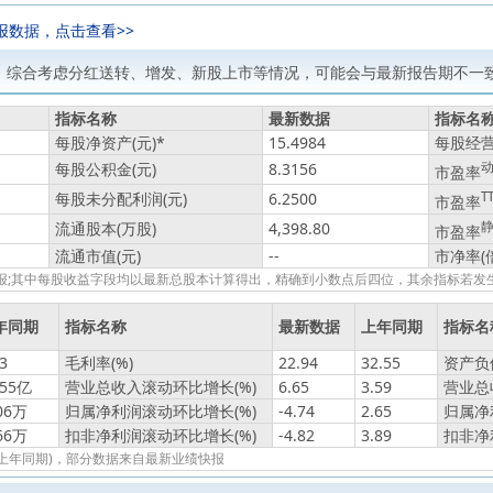
报数据，点击查看>>
，综合考虑分红送转、增发、新股上市等情况，可能会与最新报告期不一致
指标名称
最新数据
指标名
每股净资产(元)
*
15.4984
每股经营
每股公积金(元)
8.3156
市盈率
每股未分配利润(元)
6.2500
T
市盈率
流通股本(万股)
4,398.80
市盈率
流通市值(元)
--
市净率(
绩快报;其中每股收益字段均以最新总股本计算得出，精确到小数点后四位，其余指标若
年同期
指标名称
最新数据
上年同期
指标名
3
毛利率(%)
22.94
32.55
资产负债
155亿
营业总收入滚动环比增长(%)
6.65
3.59
营业总
06万
归属净利润滚动环比增长(%)
-4.74
2.65
归属净
66万
扣非净利润滚动环比增长(%)
-4.82
3.89
扣非净
报(上年同期)，部分数据来自最新业绩快报