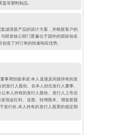
罩盖等塑料制品。
配套滤清器产品的设计方案，并根据客户的
。与研发核心部门普遍位于国外的国际知名
司创造了对订单的快速响应优势。
董事周恒跋承诺:本人直接及间接持有的发
持有的发行人股份。在本人担任发行人董事、
不转让本人持有的发行人股份。发行人上市后
后派发现金红利、送股、转增股本、增发新股
低于发行价,本人持有的发行人股票的锁定期