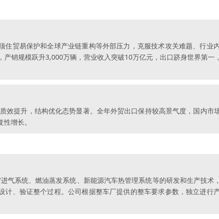
行业顶住贸易保护和全球产业链重构等外部压力，克服技术攻关难题、行
产销规模跃升3,000万辆，营业收入突破10万亿元，出口跻身世界第
增、质效提升，结构优化态势显著。全年外贸出口保持较高景气度，国内市
复性增长。
EV进气系统、燃油蒸发系统、新能源汽车热管理系统等的研发和生产技
设计、验证整个过程。公司根据整车厂提供的整车要求参数，独立进行