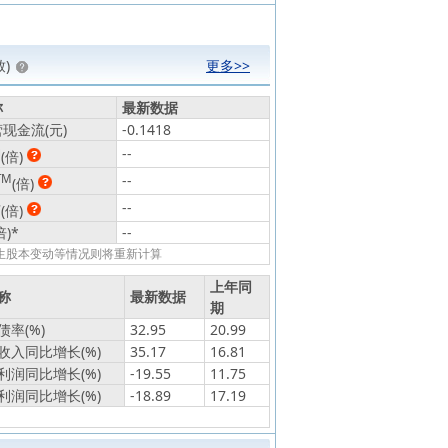
)
更多>>
称
最新数据
现金流(元)
-0.1418
动
--
(倍)
TM
--
(倍)
静
--
(倍)
倍)
*
--
发生股本变动等情况则将重新计算
上年同
称
最新数据
期
率(%)
32.95
20.99
收入同比增长(%)
35.17
16.81
利润同比增长(%)
-19.55
11.75
利润同比增长(%)
-18.89
17.19