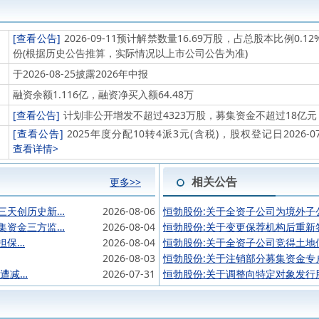
[查看公告]
2026-09-11预计解禁数量16.69万股，占总股本比例0
份(根据历史公告推算，实际情况以上市公司公告为准)
于2026-08-25披露2026年中报
融资余额1.116亿，融资净买入额64.48万
[查看公告]
计划非公开增发不超过4323万股，募集资金不超过18亿
[查看公告]
2025年度分配10转4派3元(含税)，股权登记日2026-07-
查看详情>
相关公告
更多>>
三天创历史新…
2026-08-06
恒勃股份:关于全资子公司为境外子
集资金三方监…
2026-08-04
恒勃股份:关于变更保荐机构后重新
担保…
2026-08-04
恒勃股份:关于全资子公司竞得土地
2026-08-03
恒勃股份:关于注销部分募集资金专
股遭减…
2026-07-31
恒勃股份:关于调整向特定对象发行