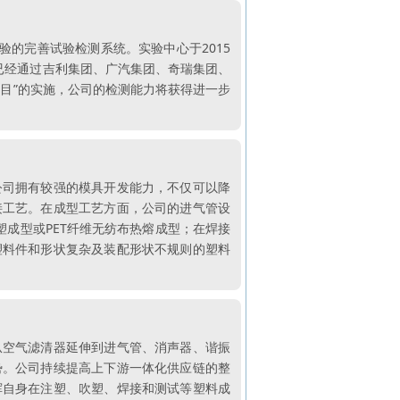
验的完善试验检测系统。实验中心于2015
验室已经通过吉利集团、广汽集团、奇瑞集团、
目”的实施，公司的检测能力将获得进一步
公司拥有较强的模具开发能力，不仅可以降
接工艺。在成型工艺方面，公司的进气管设
注塑成型或PET纤维无纺布热熔成型；在焊接
塑料件和形状复杂及装配形状不规则的塑料
从空气滤清器延伸到进气管、消声器、谐振
势。公司持续提高上下游一体化供应链的整
挥自身在注塑、吹塑、焊接和测试等塑料成