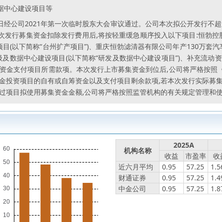
据中心建设项目等
日经公司2021年第一次临时股东大会审议通过。公司本次拟公开发行不超过2,
发行募集资金扣除发行费用后,将按轻重缓急顺序投入以下项目:恒勃控
目(以下简称“台州扩产项目”)、重庆恒勃滤清器有限公司年产130万套
级及数据中心建设项目(以下简称“研发及数据中心建设项目”)、补充流动
筹资金支付项目所需款项。本次发行上市募集资金到位后,公司将严格按照
金投资项目的自有或自筹资金以及支付项目剩余款项,若本次发行实际募
超过项目拟使用募集资金金额,公司将严格按照监管机构的有关规定管理和
2025A
机构名称
收益
市盈率
收
近六月平均
0.95
57.25
1.5
财通证券
0.95
57.25
1.4
中金公司
0.95
57.25
1.8