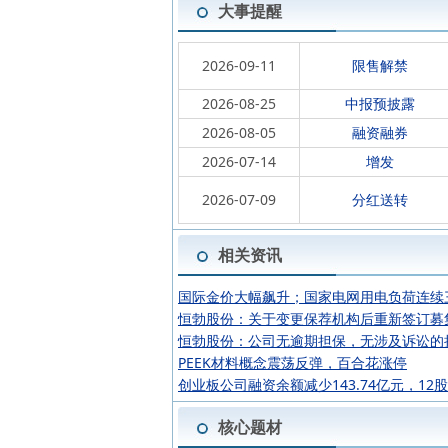
大事提醒
2026-09-11
限售解禁
2026-08-25
中报预披露
2026-08-05
融资融券
2026-07-14
增发
2026-07-09
分红送转
相关资讯
国际金价大幅飙升；国家电网用电负荷连续
恒勃股份：关于变更保荐机构后重新签订募
恒勃股份：公司无逾期担保，无涉及诉讼的
PEEK材料概念震荡反弹，百合花涨停
创业板公司融资余额减少143.74亿元，12
核心题材