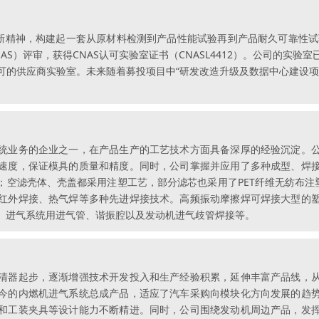
新精神，构建起一套从原材料检测到产品性能试验再到产品耐久可靠性试
S）评审，获得CNAS认可实验室证书（CNASL4412）。公司的实
可的供应商实验室。未来随着募投项目中“研发改造升级及数据中心建设项
统业务的企业之一，在产品生产的工艺技术方面具备深厚的经验沉淀。
速度，保证模具的质量和精度。同时，公司掌握并应用了多种成型、焊
成型；空滤壳体、壳盖都采用注塑工艺，部分滤芯也采用了PET纤维无纺布
红外焊接、热气焊等多种先进焊接技术。高频振动摩擦焊可焊接大型的
、进气系统用进气管、谐振腔以及发动机进气歧管焊接等。
清器起步，逐渐增强技术开发投入和生产经验积累，延伸丰富产品线，
今的内燃机进气系统总成产品，适应了汽车采购向模块化方向发展的趋
和工装夹具等设计能力不断精进。同时，公司围绕发动机周边产品，发