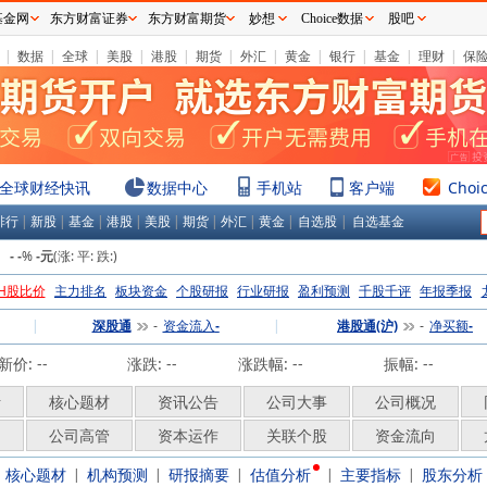
基金网
东方财富证券
东方财富期货
妙想
Choice数据
股吧
|
数据
|
全球
|
美股
|
港股
|
期货
|
外汇
|
黄金
|
银行
|
基金
|
理财
|
保
全球财经快讯
数据中心
手机站
客户端
Choi
排行
|
新股
|
基金
|
港股
|
美股
|
期货
|
外汇
|
黄金
|
自选股
|
自选基金
：
%
(涨:
平:
跌:
)
-
-
-元
H股比价
主力排名
板块资金
个股研报
行业研报
盈利预测
千股千评
年报季报
|
深股通
资金流入
|
港股通(沪)
净买额
-
-
-
-
新价:
--
涨跌:
--
涨跌幅:
--
振幅: --
析
核心题材
资讯公告
公司大事
公司概况
构
公司高管
资本运作
关联个股
资金流向
核心题材
机构预测
研报摘要
估值分析
主要指标
股东分析
|
|
|
|
|