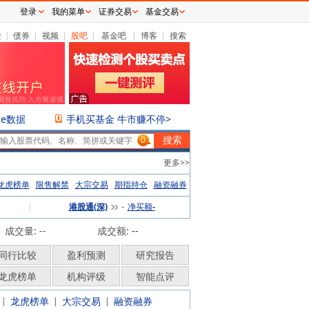
登录
我的菜单
证券交易
基金交易
险
|
债券
|
视频
|
股吧
|
基金吧
|
博客
|
搜索
ce数据
手机买基金 牛市赚不停>
0
更多>>
龙虎榜单
限售解禁
大宗交易
期指持仓
融资融券
|
港股通(深)
净买额
-
-
成交量: --
成交额:
--
同行比较
盈利预测
研究报告
龙虎榜单
机构评级
智能点评
龙虎榜单
大宗交易
融资融券
|
|
|