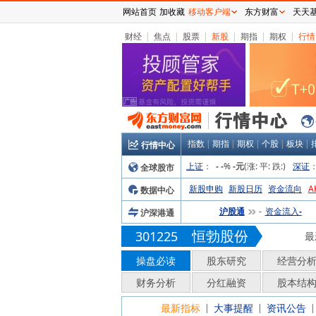
网站首页
加收藏
移动客户端
东方财富
天天
财经
|
焦点
|
股票
|
新股
|
期指
|
期权
|
行情
指数
|
期指
|
期权
|
个股
|
板块
|
行情中心
上证
：
%
(涨:
平:
跌:
)
深证
全球股市
-
-
-元
新股申购
新股日历
资金流向
A
数据中心
沪股通
资金流入
沪深港通
-
-
恒勃股份
301225
最
操盘必读
股东研究
经营分
财务分析
分红融资
股本结
最新指标
大事提醒
资讯公告
|
|
|