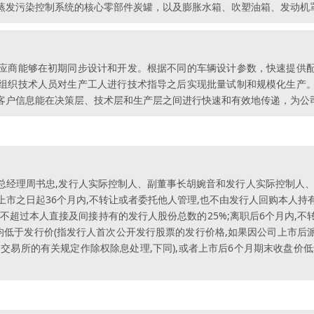
蒸发污染控制系统的核心零部件炭罐，以及膨胀水箱、吹塑油箱、发动机
应商能够在初期同步设计和开发。根据不同的车辆设计参数，快速提供
组织技术人员对生产工人进行技术指导之后实现批量试制和规模化生产
客户信息能在决策层、技术层和生产层之间进行快速和有效地传递，为公
总经理周书忠,发行人实际控制人、副董事长胡婉音和发行人实际控制人、
市之日起36个月内,不转让或者委托他人管理,也不由发行人回购本人
不超过本人直接及间接持有的发行人股份总数的25%;离职后6个月内,
均低于发行价(指发行人首次公开发行股票的发行价格,如果因公司上市
交易所的有关规定作除权除息处理,下同),或者上市后6个月期末收盘价