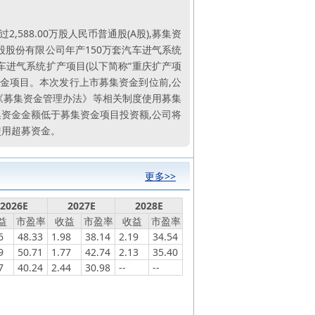
588.00万股人民币普通股(A股),募集资
股股份有限公司年产150万套汽车进气系统
汽车进气系统扩产项目(以下简称“重庆扩产项
资金项目。本次发行上市募集资金到位前,公
《募集资金管理办法》等相关制度使用募集
集资金金额低于募集资金项目投资额,公司将
使用超募资金。
更多>>
2026E
2027E
2028E
益
市盈率
收益
市盈率
收益
市盈率
6
48.33
1.98
38.14
2.19
34.54
9
50.71
1.77
42.74
2.13
35.40
7
40.24
2.44
30.98
--
--