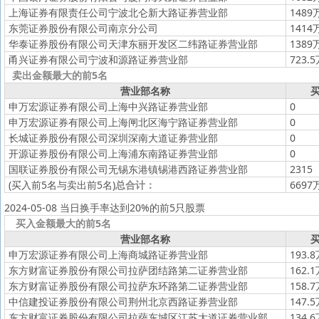
上海证券有限责任公司宁波北仑新大路证券营业部
1489
东莞证券股份有限公司南京分公司
1414
华泰证券股份有限公司天津东丽开发区二纬路证券营业部
1389
甬兴证券有限公司宁波和源路证券营业部
723.
卖出金额最大的前5名
营业部名称
买
申万宏源证券有限公司上海中兴路证券营业部
0
申万宏源证券有限公司上海闸北区海宁路证券营业部
0
长城证券股份有限公司深圳深南大道证券营业部
0
开源证券股份有限公司上海浦东南路证券营业部
0
国联证券股份有限公司无锡东港镇锡港西路证券营业部
2315
(买入前5名与卖出前5名)
总合计：
6697
2024-05-08 当日换手率达到20%的前5只股票
买入金额最大的前5名
营业部名称
买
申万宏源证券有限公司上海商城路证券营业部
193.
东方财富证券股份有限公司拉萨团结路第二证券营业部
162.
东方财富证券股份有限公司拉萨东环路第二证券营业部
158.
中信建投证券股份有限公司荆州北京西路证券营业部
147.
东方财富证券股份有限公司拉萨东城区江苏大道证券营业部
134.