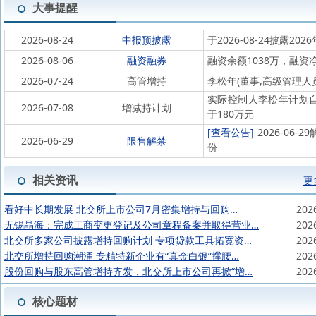
大事提醒
2026-08-24
中报预披露
于2026-08-24披露202
2026-08-06
融资融券
融资余额1038万，融资净
2026-07-24
高管增持
李松年(董事,高级管理人
实际控制人李松年计划自20
2026-07-08
增减持计划
于180万元
[查看公告]
2026-06
2026-06-29
限售解禁
份
相关资讯
更
看好中长期发展 北交所上市公司7月密集增持与回购…
202
无锡晶海：完成工商变更登记及公司章程备案并取得营业…
202
北交所多家公司披露增持回购计划 专项贷款工具拓宽资…
202
北交所增持回购潮涌 专精特新企业有“真金白银”撑腰…
202
股份回购与股东高管增持齐发，北交所上市公司再掀“增…
202
核心题材