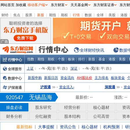
网站首页
加收藏
移动客户端
东方财富
天天基金网
东方财富证券
东方财
财经
|
焦点
|
股票
|
新股
|
期指
|
期权
|
行情
|
数据
|
全球
|
美股
|
港股
全球财经快讯
数据
指数
|
期指
|
期权
|
个股
|
板块
|
排行
|
新股
|
基金
|
港股
|
美股
|
行情中心
上证
：
%
(涨:
平:
跌:
)
深证
：
%
(涨:
平:
跌:
)
全球股市
-
-
-元
-
-
-元
新股申购
新股日历
资金流向
AH股比价
主力排名
板块资金
数据中心
沪股通
资金流入
|
深股通
资
沪深港通
-
-
-
无锡晶海
920547
最新价:
--
涨跌:
--
操盘必读
股东研究
经营分析
核心题材
资
财务分析
分红融资
股本结构
公司高管
资
最新指标
大事提醒
资讯公告
核心题材
机构预测
研
|
|
|
|
|