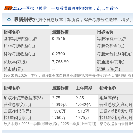
2026一季报已披露，一图看懂最新财报数据，点击查看>>
NEW
最新指标
(根据今日总股本计算所得，综合考虑分红送转、增发
指标名称
最新数据
指标名称
基本每股收益(元)
*
0.2546
每股净资产(元)
*
扣非每股收益(元)
--
每股公积金(元)
稀释每股收益(元)
0.2500
每股未分配利润(元)
总股本(万股)
7,768.80
流通股本(万股)
总市值(元)
--
流通市值(元)
数据来源:2026一季报，部分数据来自最新业绩快报;其中每股收益字段均以最
指标名称
最新数据
上年同期
指标名称
加权净资产收益率(%)
2.75
2.85
毛利率(%)
营业总收入(元)
1.099亿
1.042亿
营业总收入滚动环比
归属净利润(元)
1978万
1913万
归属净利润滚动环比
扣非净利润(元)
1760万
1775万
扣非净利润滚动环比
数据来源：2026一季报(最新数据)，2025一季报(上年同期)，部分数据来自最新