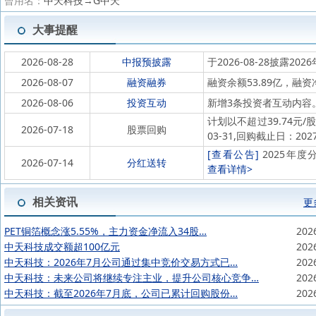
曾用名：
中天科技→G中天
大事提醒
2026-08-28
中报预披露
于2026-08-28披露202
2026-08-07
融资融券
融资余额53.89亿，融资
2026-08-06
投资互动
新增3条投资者互动内容
计划以不超过39.74元/
2026-07-18
股票回购
03-31,回购截止日：20
[查看公告]
2025年度分
2026-07-14
分红送转
查看详情>
相关资讯
更
PET铜箔概念涨5.55%，主力资金净流入34股…
202
中天科技成交额超100亿元
202
中天科技：2026年7月公司通过集中竞价交易方式已…
202
中天科技：未来公司将继续专注主业，提升公司核心竞争…
202
中天科技：截至2026年7月底，公司已累计回购股份…
202