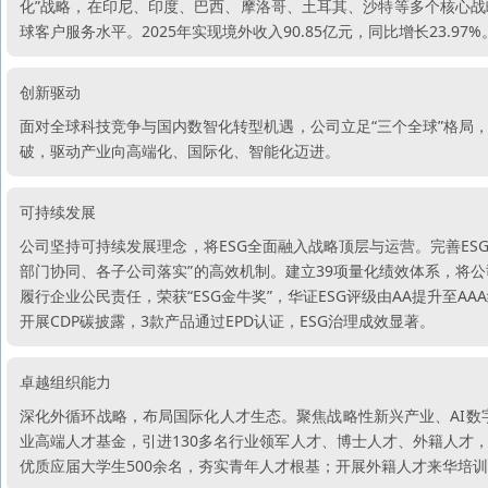
化”战略，在印尼、印度、巴西、摩洛哥、土耳其、沙特等多个核心
球客户服务水平。2025年实现境外收入90.85亿元，同比增长23.97%
创新驱动
面对全球科技竞争与国内数智化转型机遇，公司立足“三个全球”格局
破，驱动产业向高端化、国际化、智能化迈进。
可持续发展
公司坚持可持续发展理念，将ESG全面融入战略顶层与运营。完善ESG
部门协同、各子公司落实”的高效机制。建立39项量化绩效体系，将公司
履行企业公民责任，荣获“ESG金牛奖”，华证ESG评级由AA提升至AAA
开展CDP碳披露，3款产品通过EPD认证，ESG治理成效显著。
卓越组织能力
深化外循环战略，布局国际化人才生态。聚焦战略性新兴产业、AI数
业高端人才基金，引进130多名行业领军人才、博士人才、外籍人才
优质应届大学生500余名，夯实青年人才根基；开展外籍人才来华培