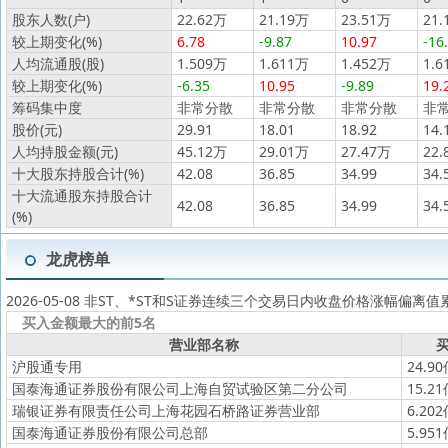
股东人数(户)
22.62万
21.19万
23.51万
21.
较上期变化(%)
6.78
-9.87
10.97
-16
人均流通股(股)
1.509万
1.611万
1.452万
1.6
较上期变化(%)
-6.35
10.95
-9.89
19.
筹码集中度
非常分散
非常分散
非常分散
非
股价(元)
29.91
18.01
18.92
14.
人均持股金额(元)
45.12万
29.01万
27.47万
22.
十大股东持股合计(%)
42.08
36.85
34.99
34.
十大流通股东持股合计
42.08
36.85
34.99
34.
(%)
龙虎榜单
2026-05-08 非ST、*ST和S证券连续三个交易日内收盘价格涨幅偏离
买入金额最大的前5名
营业部名称
买
沪股通专用
24.9
国泰海通证券股份有限公司上海自贸试验区第二分公司
15.2
瑞银证券有限责任公司上海花园石桥路证券营业部
6.20
国泰海通证券股份有限公司总部
5.95