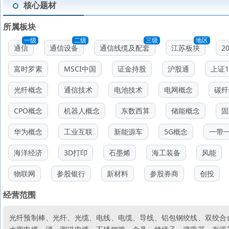
核心题材
所属板块
一级
二级
三级
地区
通信
通信设备
通信线缆及配套
江苏板块
2
富时罗素
MSCI中国
证金持股
沪股通
上证1
光纤概念
通信技术
电池技术
电网概念
碳纤
CPO概念
机器人概念
东数西算
储能概念
固
华为概念
工业互联
新能源车
5G概念
一带
海洋经济
3D打印
石墨烯
海工装备
风能
物联网
参股银行
新材料
参股券商
创投
经营范围
光纤预制棒、光纤、光缆、电线、电缆、导线、铝包钢绞线、双绞合