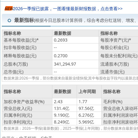
2026一季报已披露，一图看懂最新财报数据，点击查看>>
NEW
最新指标
(根据今日总股本计算所得，综合考虑分红送转、增发
指标名称
最新数据
指标名称
基本每股收益(元)
*
0.2693
每股净资产(元)
*
扣非每股收益(元)
--
每股公积金(元)
稀释每股收益(元)
0.2700
每股未分配利润(元)
总股本(万股)
341,294.97
流通股本(万股)
总市值(元)
--
流通市值(元)
数据来源:2026一季报，部分数据来自最新业绩快报;其中每股收益字段均以最
指标名称
最新数据
上年同期
指标名称
加权净资产收益率(%)
2.43
1.77
毛利率(%)
营业总收入(元)
131.4亿
97.56亿
营业总收入滚动环比
归属净利润(元)
9.190亿
6.276亿
归属净利润滚动环比
扣非净利润(元)
8.249亿
5.969亿
扣非净利润滚动环比
数据来源：2026一季报(最新数据)，2025一季报(上年同期)，部分数据来自最新