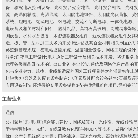
水密电缆、消、测磁电缆、不锈钢管、金具、绝缘子、避雷器、有源
备、输配电及控制设备、光纤复合架空地线、光纤复合相线、光纤
缆、高温同轴缆、高温线缆、太阳能电池组件、太阳能光伏背板、光
系统、锂电池、钠硫电池、钒电池、交流不间断电源、一体化电源、
电设备及相关材料和附件、塑料制品、高纯石英玻璃、高纯纳米颗粒
测设备、水利水务设备、水密连接器及组件、舰载连接器及组件及其
造、板、管、型材加工技术的开发;泡沫铝及其合金材料相关制品的研
路监测管理系统、变电站监控系统、温度测量设备、网络工程的设计
服务;送变电工程设计;电力通信工程设计及相关技术开发、咨询服务
代理各类商品及技术的进出口业务;实业投资;通信及网络信息产品的开
包与企业实力、规模、业绩相适应的国外工程项目并对外派遣实施上述
料销售;电容器及其配套设备制造;电容器及其配套设备销售;石墨及碳
专用设备制造;环境保护专用设备销售;(依法须经批准的项目,经相关部
主营业务
通信
公司聚焦“光-电-算”综合能力建设，围绕AI算力、光传输、无线传
于特种预制棒、光纤、光缆及数智化预连接ODN等技术，做强全域光
优广义室分系统解决方案；围绕液冷、高速光模块、高效能源模块及