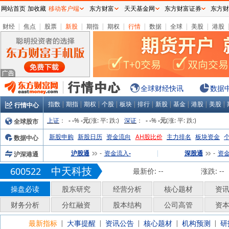
网站首页
加收藏
移动客户端
东方财富
天天基金网
东方财富证券
东方财
财经
|
焦点
|
股票
|
新股
|
期指
|
期权
|
行情
|
数据
|
全球
|
美股
|
港股
全球财经快讯
数据
指数
|
期指
|
期权
|
个股
|
板块
|
排行
|
新股
|
基金
|
港股
|
美股
|
行情中心
上证
：
%
(涨:
平:
跌:
)
深证
：
%
(涨:
平:
跌:
)
全球股市
-
-
-元
-
-
-元
新股申购
新股日历
资金流向
AH股比价
主力排名
板块资金
数据中心
沪股通
资金流入
|
深股通
资
沪深港通
-
-
-
中天科技
600522
最新价:
--
涨跌:
--
操盘必读
股东研究
经营分析
核心题材
资
财务分析
分红融资
股本结构
公司高管
资
最新指标
大事提醒
资讯公告
核心题材
机构预测
研
|
|
|
|
|